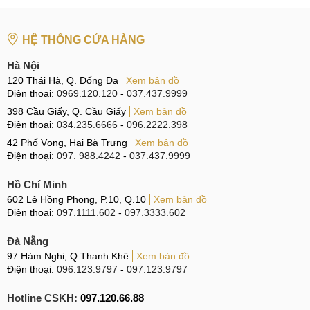
HỆ THỐNG CỬA HÀNG
Hà Nội
120 Thái Hà, Q. Đống Đa
Xem bản đồ
Điện thoại:
0969.120.120
-
037.437.9999
398 Cầu Giấy, Q. Cầu Giấy
Xem bản đồ
Điện thoại:
034.235.6666
-
096.2222.398
42 Phố Vọng, Hai Bà Trưng
Xem bản đồ
Điện thoại:
097. 988.4242
-
037.437.9999
Hồ Chí Minh
602 Lê Hồng Phong, P.10, Q.10
Xem bản đồ
Điện thoại:
097.1111.602
-
097.3333.602
Đà Nẵng
97 Hàm Nghi, Q.Thanh Khê
Xem bản đồ
Điện thoại:
096.123.9797
-
097.123.9797
Hotline CSKH:
097.120.66.88