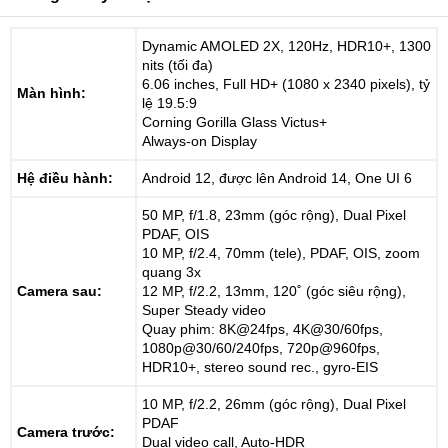
Dynamic AMOLED 2X, 120Hz, HDR10+, 1300
nits (tối đa)
6.06 inches, Full HD+ (1080 x 2340 pixels), tỷ
Màn hình:
lệ 19.5:9
Corning Gorilla Glass Victus+
Always-on Display
Hệ điều hành:
Android 12, được lên Android 14, One UI 6
50 MP, f/1.8, 23mm (góc rộng), Dual Pixel
PDAF, OIS
10 MP, f/2.4, 70mm (tele), PDAF, OIS, zoom
quang 3x
Camera sau:
12 MP, f/2.2, 13mm, 120˚ (góc siêu rộng),
Super Steady video
Quay phim: 8K@24fps, 4K@30/60fps,
1080p@30/60/240fps, 720p@960fps,
HDR10+, stereo sound rec., gyro-EIS
10 MP, f/2.2, 26mm (góc rộng), Dual Pixel
PDAF
Camera trước:
Dual video call, Auto-HDR