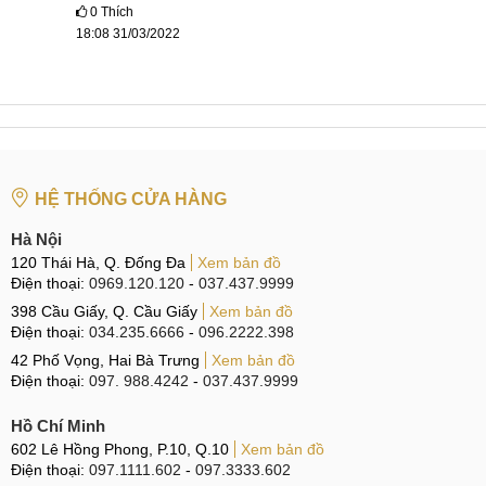
0
Thích
Trải nghiệm hình ảnh mãn nhãn
18:08 31/03/2022
Màn hình 6,1 inch kết hợp với độ phân giải Full HD+ tạo ra
mật độ điểm ảnh sắc nét lên tới 425ppi. Tấm nền Dynamic
AMOLED 2X 120Hz mang lại hiệu ứng hiển thị cực kỳ chi
tiết, màu đen sâu và hài hòa, đồng thời DCI-P3 hỗ trợ gam
màu rộng, cho phép chúng ta có trải nghiệm làm việc và giải
trí sống động, mượt mà.
HỆ THỐNG CỬA HÀNG
Hà Nội
120 Thái Hà, Q. Đống Đa
Xem bản đồ
Màn hình 6,1 inch Dynamic AMOLED 2X 120Hz
Điện thoại:
0969.120.120
-
037.437.9999
Ngoài ra, cảm biến vân tay Samsung được tích hợp vào
398 Cầu Giấy, Q. Cầu Giấy
Xem bản đồ
Điện thoại:
034.235.6666
-
096.2222.398
màn hình giúp nhận diện nhanh chóng, giúp dữ liệu của bạn
42 Phố Vọng, Hai Bà Trưng
Xem bản đồ
an toàn và thuận tiện hơn trong quá trình sử dụng.
Điện thoại:
097. 988.4242
-
037.437.9999
Hiệu năng siêu mạnh mẽ
Hồ Chí Minh
Samsung Galaxy S22 vẫn có 2 phiên bản CPU:
602 Lê Hồng Phong, P.10, Q.10
Xem bản đồ
Điện thoại:
097.1111.602
-
097.3333.602
Snapdragon 8 Gen 1 rất mạnh mẽ và có thể đáp ứng mọi