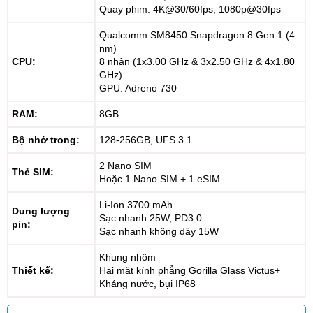
Quay phim: 4K@30/60fps, 1080p@30fps
Qualcomm SM8450 Snapdragon 8 Gen 1 (4
nm)
CPU:
8 nhân (1x3.00 GHz & 3x2.50 GHz & 4x1.80
GHz)
GPU: Adreno 730
RAM:
8GB
Bộ nhớ trong:
128-256GB, UFS 3.1
2 Nano SIM
Thẻ SIM:
Hoặc 1 Nano SIM + 1 eSIM
Li-Ion 3700 mAh
Dung lượng
Sạc nhanh 25W, PD3.0
pin:
Sạc nhanh không dây 15W
Khung nhôm
Thiết kế:
Hai mặt kính phẳng Gorilla Glass Victus+
Kháng nước, bụi IP68