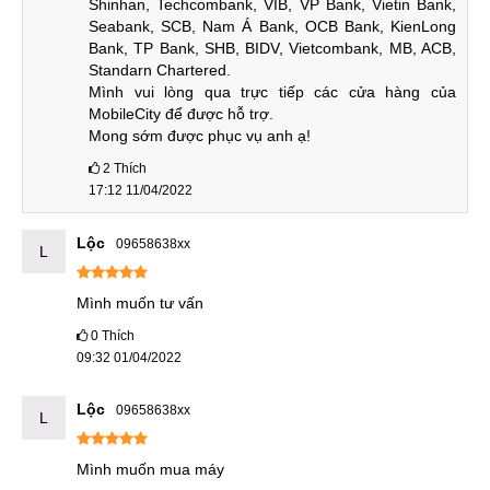
bộ máy có thiết kế nhỏ gọn và cho cảm giác cầm trên tay rất
Shinhan, Techcombank, VIB, VP Bank, Vietin Bank, 
Seabank, SCB, Nam Á Bank, OCB Bank, KienLong 
chắc chắn và thoải mái.
Bank, TP Bank, SHB, BIDV, Vietcombank, MB, ACB, 
Standarn Chartered.

Mình vui lòng qua trực tiếp các cửa hàng của 
Mặt lưng Galaxy S22
MobileCity để được hỗ trợ. 

Mong sớm được phục vụ anh ạ!
Đây là một chiếc điện thoại cực kỳ chắc chắn vì khung được
2
Thích
làm bằng nhôm nguyên khối và được bảo vệ 2 lớp kính
17:12 11/04/2022
cường lực Corning Gorilla Glass Victus+ chất lượng cao.
Lộc
09658638xx
L
Mặt trước Galaxy S22
Mình muốn tư vấn
Cụm camera sau lồi hơn một chút so với mặt sau và có màu
0
Thích
sắc tương đồng với các dòng sản phẩm trước đây như
09:32 01/04/2022
Galaxy S21.
Lộc
Về màu sắc, Galaxy S22 có 5 màu sắc gồm: Trắng, Xanh,
09658638xx
L
Đen, Tím và Hồng. Điều này giúp người dùng thoải mái lựa
chọn.
Mình muốn mua máy