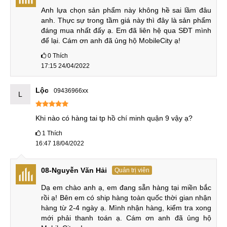
Anh lựa chọn sản phẩm này không hề sai lầm đâu 
Nếu không có gì thay đổi, độ lớn màn hình của Samsung
anh. Thực sự trong tầm giá này thì đây là sản phẩm 
Galaxy S22 là 6.1 inch một kích thước khá đặc biệt và có độ
đáng mua nhất đấy ạ. Em đã liên hệ qua SĐT mình 
để lại. Cám ơn anh đã ủng hộ MobileCity ạ!
phân giải lên tới 2K. Cảm biến camera chính lên tới 108MP
chắc chắn sẽ cho ra một chất lượng ảnh vô cùng đáng
0
Thích
17:15 24/04/2022
mong đợi.
Chiếc điện thoại này sẽ được trang bị trong mình sức mạnh
Lộc
09436966xx
L
của những con chip hàng đầu ở thời điểm hiện tại có thể sẽ
là Qualcomm Snapdragon 8 Gen 1 hoặc Exynos 2200 tuỳ
Khi nào có hàng tai tp hồ chí minh quận 9 vậy ạ?
từng thị trường mà sản phẩm sẽ tiếp cận. Phiên bản tuỳ
1
Thích
chọn bộ nhớ có thể lên tới tối đa 12 GB RAM và 512 GB bộ
16:47 18/04/2022
nhớ trong.
08-Nguyễn Văn Hải
Quản trị viên
Hiện tại, chưa có thông tin chính xác về mức giá bán cụ thể
của Samsung Galaxy S22 chúng tôi sẽ liên tục cập nhật và
Dạ em chào anh ạ, em đang sẵn hàng tại miền bắc 
gửi đến Quý khách một cách nhanh chóng và chính xác
rồi ạ! Bên em có ship hàng toàn quốc thời gian nhận 
hàng từ 2-4 ngày ạ. Mình nhận hàng, kiểm tra xong 
nhất.
mới phải thanh toán ạ. Cám ơn anh đã ủng hộ 