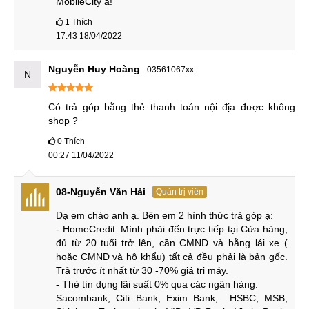
MobileCity ạ!
Dung lượng Samsung Galaxy S22: 128GB và
256GB
1
Thích
17:43 18/04/2022
Samsung Galaxy S22 có bộ nhớ RAM chuẩn LPDDR5 cho
khả năng truy cập nhanh. Dung lượng 8GB khá lớn cho khả
Nguyễn Huy Hoàng
03561067xx
N
năng đa nhiệm mượt mà. Được trang bị bộ nhớ chuẩn UFS
3.1 với tốc độ đọc ghi cực cao giúp xử lý tác vụ nhanh hơn.
Có trả góp bằng thẻ thanh toán nội địa được không 
Tùy chọn dung lượng là 128GB và 256GB.
shop ?
0
Thích
00:27 11/04/2022
Dung lượng Samsung Galaxy S22: 128GB và 256GB
08-Nguyễn Văn Hải
Quản trị viên
Đánh giá Samsung Galaxy S22
Dạ em chào anh ạ. Bên em 2 hình thức trả góp ạ:

Cùng tìm hiểu chi tiết hơn về chiếc điện thoại Galaxy S22 -
- HomeCredit: Mình phải đến trực tiếp tại Cửa hàng, 
nhỏ mà có võ của Samsung này nhé!
đủ từ 20 tuổi trở lên, cần CMND và bằng lái xe ( 
hoặc CMND và hộ khẩu) tất cả đều phải là bản gốc. 
Thiết kế nhỏ gọn, màu sắc đa dạng
Trả trước ít nhất từ 30 -70% giá trị máy.

- Thẻ tín dụng lãi suất 0% qua các ngân hàng:

Ấn tượng đầu tiên khi sử dụng Samsung Galaxy S22 là toàn
Sacombank, Citi Bank, Exim Bank,  HSBC, MSB, 