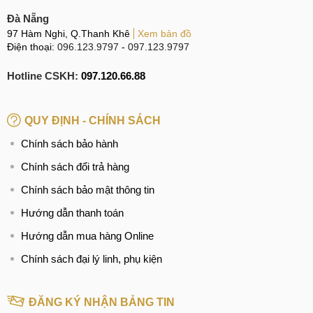
nhu cầu của người dùng. Nhưng phiên bản Snapdragon
Đà Nẵng
vẫn tốt hơn về mọi mặt, đặc biệt là khi chơi game, vì GPU
97 Hàm Nghi, Q.Thanh Khê
Xem bản đồ
Adreno 730 xử lý đồ họa nặng tốt hơn Xclipse 920 chạy
Điện thoại:
096.123.9797
-
097.123.9797
phiên bản Exynos.
Hotline CSKH:
097.120.66.88
Camera 50MP OIS, chất lượng cao
QUY ĐỊNH - CHÍNH SÁCH
Camera của Galaxy S22 là một cải tiến đáng giá, với thiết bị
Chính sách bảo hành
có camera selfie đục lỗ 10MP giúp chụp những bức ảnh
Chính sách đổi trả hàng
selfie đẹp tuyệt vời và làm nổi bật chủ thể, tái tạo tông màu
Chính sách bảo mật thông tin
da tươi tắn.
Hướng dẫn thanh toán
Hướng dẫn mua hàng Online
Camera sau được trang bị cảm biến chính 50MP, một
camera góc siêu rộng 12MP và một camera tele 10MP, giúp
Chính sách đại lý linh, phụ kiện
chúng ta chụp được nhiều ảnh ở nhiều điều kiện khác nhau.
ĐĂNG KÝ NHẬN BẢNG TIN