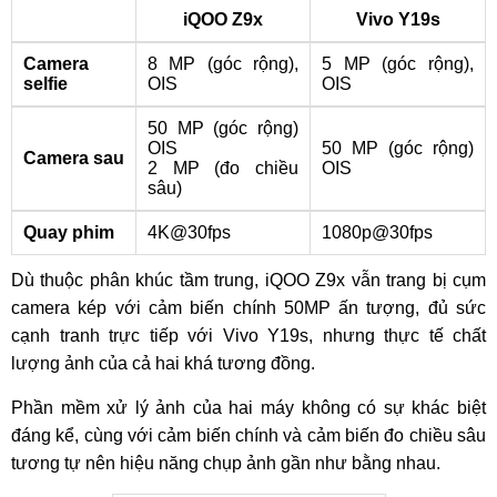
iQOO Z9x
Vivo Y19s
Camera
8 MP (góc rộng),
5 MP (góc rộng),
selfie
OIS
OIS
50 MP (góc rộng)
OIS
50 MP (góc rộng)
Camera sau
2 MP (đo chiều
OIS
sâu)
Quay phim
4K@30fps
1080p@30fps
Dù thuộc phân khúc tầm trung, iQOO Z9x vẫn trang bị cụm
camera kép với cảm biến chính 50MP ấn tượng, đủ sức
cạnh tranh trực tiếp với Vivo Y19s, nhưng thực tế chất
lượng ảnh của cả hai khá tương đồng.
Phần mềm xử lý ảnh của hai máy không có sự khác biệt
đáng kể, cùng với cảm biến chính và cảm biến đo chiều sâu
tương tự nên hiệu năng chụp ảnh gần như bằng nhau.