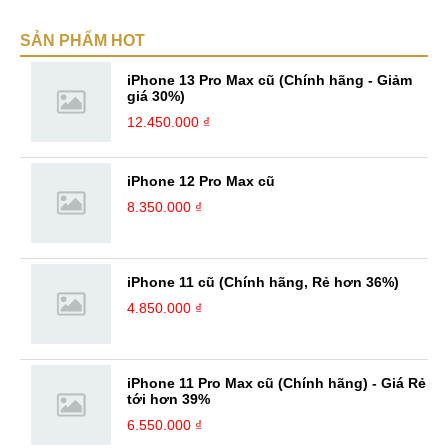
về Hi-Tech. Sự ham học vốn có sẽ đưa bản thân mình tới với nhiều sự
SẢN PHẨM HOT
hiểu biết mới mẻ và thú vị. Tinh thần tự giác và sự chuyên nghiệp là
điều mà mình đang rèn luyện và hướng tới. ...
iPhone 13 Pro Max cũ (Chính hãng - Giảm
giá 30%)
12.450.000 ₫
iPhone 12 Pro Max cũ
8.350.000 ₫
iPhone 11 cũ (Chính hãng, Rẻ hơn 36%)
4.850.000 ₫
iPhone 11 Pro Max cũ (Chính hãng) - Giá Rẻ
tới hơn 39%
6.550.000 ₫