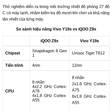
Thử nghiệm diễn ra trong môi trường nhiệt độ phòng 27 độ
C có máy lạnh, nhằm kiểm tra độ mượt khi chơi và khả năng
tản nhiệt của từng máy.
So sánh hiệu năng Vivo Y19s vs iQOO Z9x
iQOO Z9x
Vivo Y19s
Snapdragon 6 Gen
Chipset
Unisoc Tiger T612
1
Tiến trình
4nm
12nm
8 nhân
8 nhân
2x1.8 GHz Cortex-
4x2.2 GHz Cortex-
A75
CPU
A78
4x1.8 GHz Cortex-
6x1.8 GHz Cortex-
A55
A55