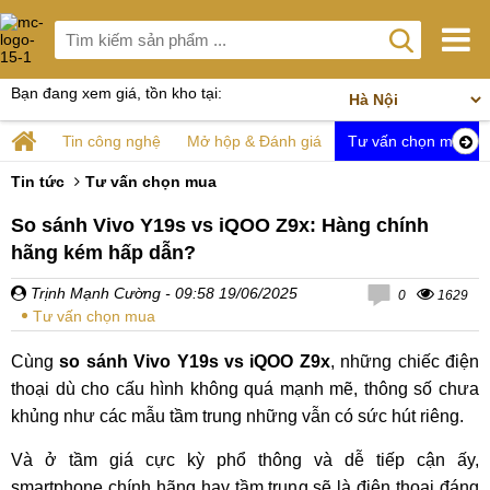
Bạn đang xem giá, tồn kho tại:
Tin công nghệ
Mở hộp & Đánh giá
Tư vấn chọn mua
Tin tức
Tư vấn chọn mua
So sánh Vivo Y19s vs iQOO Z9x: Hàng chính
hãng kém hấp dẫn?
Trịnh Mạnh Cường
- 09:58 19/06/2025
0
1629
Tư vấn chọn mua
Cùng
so sánh Vivo Y19s vs iQOO Z9x
, những chiếc điện
thoại dù cho cấu hình không quá mạnh mẽ, thông số chưa
khủng như các mẫu tầm trung những vẫn có sức hút riêng.
Và ở tầm giá cực kỳ phổ thông và dễ tiếp cận ấy,
smartphone chính hãng hay tầm trung sẽ là điện thoại đáng