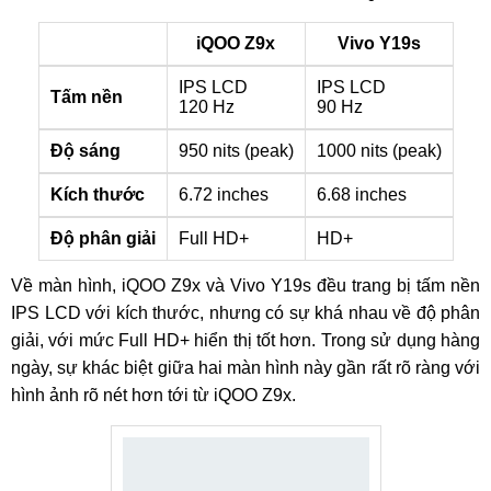
iQOO Z9x
Vivo Y19s
IPS LCD
IPS LCD
Tấm nền
120 Hz
90 Hz
Độ sáng
950 nits (peak)
1000 nits (peak)
Kích thước
6.72 inches
6.68 inches
Độ phân giải
Full HD+
HD+
Về màn hình, iQOO Z9x và Vivo Y19s đều trang bị tấm nền
IPS LCD với kích thước, nhưng có sự khá nhau về độ phân
giải, với mức Full HD+ hiển thị tốt hơn. Trong sử dụng hàng
ngày, sự khác biệt giữa hai màn hình này gần rất rõ ràng với
hình ảnh rõ nét hơn tới từ iQOO Z9x.