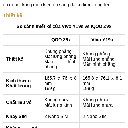
đủ rõ nét trong điều kiện đủ sáng đã là điểm cộng lớn.
Thiết kế
So sánh thiết kế của Vivo Y19s vs iQOO Z9x
iQOO Z9x
Vivo Y19s
Khung phẳng
Khung phẳng
Mặt lưng phẳng
Thiết kế
Mặt lưng phẳng
Màn hình
Màn hình phẳng
phẳng
165.7 x 76 x 8
165.8 x 76.1 x 8.1
Kích thước
mm
mm
Khối lượng
199 g
198 g
Khung nhựa
Khung nhựa
Chất liệu vỏ
Mặt lưng kính
Mặt lưng nhựa
Khay SIM
2 Nano SIM
2 Nano SIM
Kháng bụi,