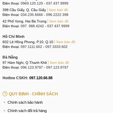
Điện thoại:
0969.120.120
-
037.437.9999
398 Cầu Giấy, Q. Cầu Giấy
Xem bản đồ
Điện thoại:
034.235.6666
-
096.2222.398
42 Phố Vọng, Hai Bà Trưng
Xem bản đồ
Điện thoại:
097. 988.4242
-
037.437.9999
Hồ Chí Minh
602 Lê Hồng Phong, P.10, Q.10
Xem bản đồ
Điện thoại:
097.1111.602
-
097.3333.602
Đà Nẵng
97 Hàm Nghi, Q.Thanh Khê
Xem bản đồ
Điện thoại:
096.123.9797
-
097.123.9797
Hotline CSKH:
097.120.66.88
QUY ĐỊNH - CHÍNH SÁCH
Chính sách bảo hành
Chính sách đổi trả hàng