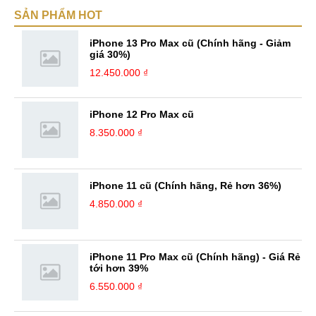
thêm về một vấn đề nào đó. Mình luôn cố gắng nỗ lực, lắng nghe góp ý
SẢN PHẨM HOT
của mọi người để từ đó hoàn thiện bản thân hơn. Mình luôn không
ngừng thay đổi bản thân để thích nghi với cuộc sống hiện ...
iPhone 13 Pro Max cũ (Chính hãng - Giảm
giá 30%)
12.450.000 ₫
iPhone 12 Pro Max cũ
8.350.000 ₫
iPhone 11 cũ (Chính hãng, Rẻ hơn 36%)
4.850.000 ₫
iPhone 11 Pro Max cũ (Chính hãng) - Giá Rẻ
tới hơn 39%
6.550.000 ₫