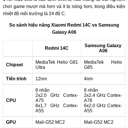
chơi game mượt mà hơn và ít bị nóng hơn, trong điều kiện
nhiệt độ môi trường là 24 độ C.
So sánh hiệu năng Xiaomi Redmi 14C vs Samsung
Galaxy A06
Samsung Galaxy
Redmi 14C
A06
MediaTek Helio G81
MediaTek Helio
Chipset
Ultra
G85
Tiến trình
12nm
4nm
8 nhân
8 nhân
2x2.0 GHz Cortex-
2x2.4 GHz Cortex-
CPU
A75
A76
6x1.7 GHz Cortex-
6x2.0 GHz Cortex-
A55
A55
GPU
Mali-G52 MC2
Mali-G52 MC2