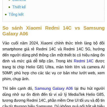
Thiết kế
Tổng kết
So sánh Xiaomi Redmi 14C vs Samsung
Galaxy A06
Vào cuối năm 2024, Xiaomi chính thức trình làng bộ đôi
smartphone giá rẻ Redmi 14C và Redmi 14C 5G, hướng
đến người dùng phổ thông cần một thiết bị có hiệu năng ổn
định và mức giá dễ tiếp cận. Trong khi
Redmi 14C
được
trang bị chip Helio G81 Ultra, màn hình lớn và camera AI
50MP, phù hợp cho các tác vụ cơ bản như lướt web, xem
phim, chụp ảnh.
Thì bên cạnh đó,
Samsung Galaxy A06
lại thu hút người
dùng nhờ sự ổn định đến từ vi xử lý MediaTek Helio G85,
tương đương Redmi 14C, phần mềm One UI tối ưu và độ tin
cậy từ thương hiệu Samsung. Dù không quá nổi bật về hiệu