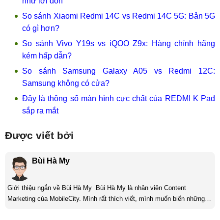
như lời đồn
So sánh Xiaomi Redmi 14C vs Redmi 14C 5G: Bản 5G
có gì hơn?
So sánh Vivo Y19s vs iQOO Z9x: Hàng chính hãng
kém hấp dẫn?
So sánh Samsung Galaxy A05 vs Redmi 12C:
Samsung không có cửa?
Đây là thông số màn hình cực chất của REDMI K Pad
sắp ra mắt
Được viết bởi
Bùi Hà My
Giới thiệu ngắn về Bùi Hà My Bùi Hà My là nhân viên Content
Marketing của MobileCity. Mình rất thích viết, mình muốn biến những
suy nghĩ trong đầu thành những bài viết để từ đó giúp mọi người hiểu