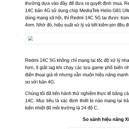
thường dựa vào đây để đưa ra quyết định mua. Re
14C bản 4G sử dụng chip MediaTek Helio G81 Ultr
dùng mạng xã hội, thì Redmi 14C 5G lại được trang 
4nm. Nhờ đó, hiệu suất xử lý và tiết kiệm pin đều đư
Redmi 14C 5G không chỉ mang lại tốc độ xử lý nha
hơn, ít giật lag khi chạy các tựa game phổ biến 
điện thoại giá rẻ nhưng vẫn muốn hiệu năng mạnh
so với bản 4G.
Chúng tôi đã tiến hành thử nghiệm thực tế bằng các
14C. Mục tiêu là xác định thiết bị nào mang lại 
kiện nhiệt độ môi trường là 24 độ C.
So sánh hiệu năng X