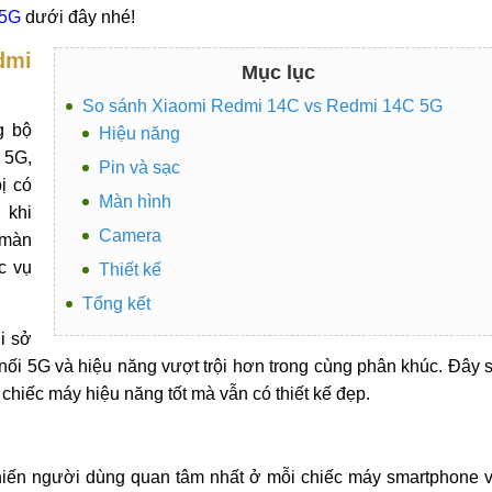
 5G
dưới đây nhé!
dmi
Mục lục
So sánh Xiaomi Redmi 14C vs Redmi 14C 5G
g bộ
Hiệu năng
 5G,
Pin và sạc
ị có
Màn hình
 khi
Camera
 màn
c vụ
Thiết kế
Tổng kết
i sở
 nối 5G và hiệu năng vượt trội hơn trong cùng phân khúc. Đây 
hiếc máy hiệu năng tốt mà vẫn có thiết kế đẹp.
khiến người dùng quan tâm nhất ở mỗi chiếc máy smartphone 