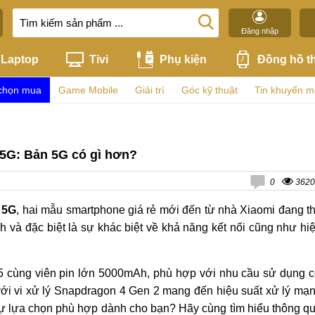
Đăng nhập
Laptop
Tivi
Phụ kiện
Đồng hồ t
chọn mua
Game Mobile
Giải trí
Góc kỹ thuật
Tin khuyến m
5G: Bản 5G có gì hơn?
0
3620
 5G
, hai mẫu smartphone giá rẻ mới đến từ nhà Xiaomi đang t
nh và đặc biệt là sự khác biệt về khả năng kết nối cũng như hi
5 cùng viên pin lớn 5000mAh, phù hợp với nhu cầu sử dụng 
với vi xử lý Snapdragon 4 Gen 2 mang đến hiệu suất xử lý mạ
ự lựa chọn phù hợp dành cho bạn? Hãy cùng tìm hiểu thông q