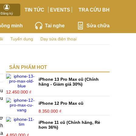
TIN TỨC
EVENTS
TRA CỨU BH
Đăng ký
hông minh
Tai nghe
Sửa chữa
ãi
Tuyển dụng
Dạy sửa điện thoại
SẢN PHẨM HOT
iPhone 13 Pro Max cũ (Chính
hãng - Giảm giá 30%)
hu
12.450.000 ₫
ệu
iPhone 12 Pro Max cũ
8.350.000 ₫
cơ
iPhone 11 cũ (Chính hãng, Rẻ
nh
hơn 36%)
ua
4.850.000 ₫