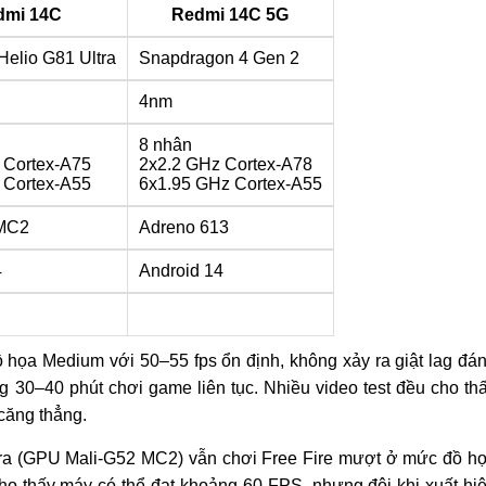
dmi 14C
Redmi 14C 5G
elio G81 Ultra
Snapdragon 4 Gen 2
4nm
8 nhân
 Cortex-A75
2x2.2 GHz Cortex-A78
 Cortex-A55
6x1.95 GHz Cortex-A55
 MC2
Adreno 613
4
Android 14
ồ họa Medium với 50–55 fps ổn định, không xảy ra giật lag đá
g 30–40 phút chơi game liên tục. Nhiều video test đều cho th
căng thẳng.
tra (GPU Mali‑G52 MC2) vẫn chơi Free Fire mượt ở mức đồ h
cho thấy máy có thể đạt khoảng 60 FPS, nhưng đôi khi xuất hi