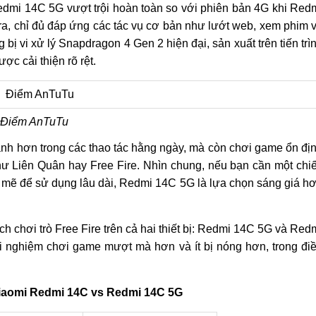
dmi 14C 5G vượt trội hoàn toàn so với phiên bản 4G khi Red
a, chỉ đủ đáp ứng các tác vụ cơ bản như lướt web, xem phim 
bị vi xử lý Snapdragon 4 Gen 2 hiện đại, sản xuất trên tiến trì
ợc cải thiện rõ rệt.
Điểm AnTuTu
nh hơn trong các thao tác hằng ngày, mà còn chơi game ổn đị
như Liên Quân hay Free Fire. Nhìn chung, nếu bạn cần một chi
 mẽ để sử dụng lâu dài, Redmi 14C 5G là lựa chọn sáng giá h
h chơi trò Free Fire trên cả hai thiết bị: Redmi 14C 5G và Red
trải nghiệm chơi game mượt mà hơn và ít bị nóng hơn, trong đi
iaomi Redmi 14C vs Redmi 14C 5G