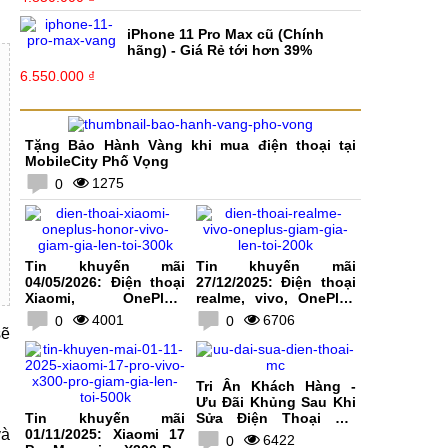
iPhone 11 Pro Max cũ (Chính
hãng) - Giá Rẻ tới hơn 39%
6.550.000 ₫
Tặng Bảo Hành Vàng khi mua điện thoại tại
MobileCity Phố Vọng
1275
0
Tin khuyến mãi
Tin khuyến mãi
04/05/2026: Điện thoại
27/12/2025: Điện thoại
Xiaomi, OnePlus,
realme, vivo, OnePlus
HONOR, vivo giảm giá
giảm giá lên tới 200K
4001
6706
0
0
lên tới 300K
sẽ
Tri Ân Khách Hàng -
Ưu Đãi Khủng Sau Khi
Tin khuyến mãi
Sửa Điện Thoại Tại
và
01/11/2025: Xiaomi 17
MobileCity
6422
0