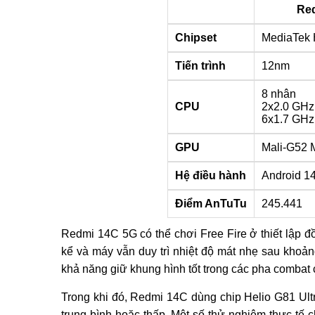
Re
Chipset
MediaTek H
Tiến trình
12nm
8 nhân
CPU
2x2.0 GHz
6x1.7 GHz
GPU
Mali-G52
Hệ điều hành
Android 1
Điểm AnTuTu
245.441
Redmi 14C 5G có thể chơi Free Fire ở thiết lập đ
kể và máy vẫn duy trì nhiệt độ mát nhẹ sau khoản
khả năng giữ khung hình tốt trong các pha combat 
Trong khi đó, Redmi 14C dùng chip Helio G81 Ul
trung bình hoặc thấp. Một số thử nghiệm thực tế 