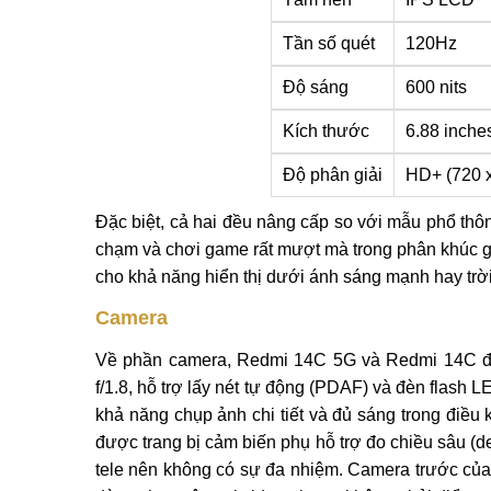
Tần số quét
120Hz
Độ sáng
600 nits
Kích thước
6.88 inche
Độ phân giải
HD+ (720 x
Đặc biệt, cả hai đều nâng cấp so với mẫu phổ thôn
chạm và chơi game rất mượt mà trong phân khúc giá
cho khả năng hiển thị dưới ánh sáng mạnh hay trờ
Camera
Về phần camera, Redmi 14C 5G và Redmi 14C đ
f/1.8, hỗ trợ lấy nét tự động (PDAF) và đèn flash L
khả năng chụp ảnh chi tiết và đủ sáng trong điều 
được trang bị cảm biến phụ hỗ trợ đo chiều sâu (
tele nên không có sự đa nhiệm. Camera trước của 