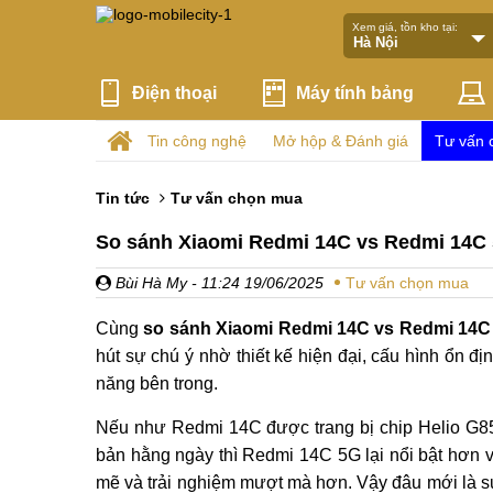
Xem giá, tồn kho tại:
Điện thoại
Máy tính bảng
Tin công nghệ
Mở hộp & Đánh giá
Tư vấn 
Tin tức
Tư vấn chọn mua
So sánh Xiaomi Redmi 14C vs Redmi 14C 
Bùi Hà My
- 11:24 19/06/2025
Tư vấn chọn mua
Cùng
so sánh Xiaomi Redmi 14C vs Redmi 14C
hút sự chú ý nhờ thiết kế hiện đại, cấu hình ổn đị
năng bên trong.
Nếu như Redmi 14C được trang bị chip Helio G8
bản hằng ngày thì Redmi 14C 5G lại nổi bật hơn 
mẽ và trải nghiệm mượt mà hơn. Vậy đâu mới là s