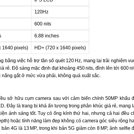
120Hz
600 nits
s
6.88 inches
 1640 pixels)
HD+ (720 x 1640 pixels)
g bằng việc hỗ trợ tần số quét 120 Hz, mang lại trải nghiệm vu
 rẻ. Độ sáng mặc định đạt khoảng 450 nits, đỉnh lên tới 600 ni
i nắng gắt ở mức vừa phải, không quá xuất sắc.
ều sở hữu cụm camera sau với cảm biến chính 50MP khẩu 
ED. Đây là trang bị khá ấn tượng trong phân khúc giá rẻ, mang l
kiện ánh sáng tốt. Tuy có ống kính thứ hai, nhưng cả hai đều c
depth) hoặc tính năng làm đẹp không có camera góc siêu rộng h
bản 4G là 13 MP, trong khi bản 5G giảm còn 8 MP, ảnh selfie 