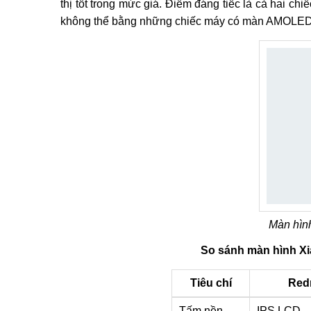
thị tốt trong mức giá. Điểm đáng tiếc là cả hai c
không thể bằng những chiếc máy có màn AMOLED 
Màn hìn
So sánh màn hình X
Tiêu chí
Red
Tấm nền
IPS LCD