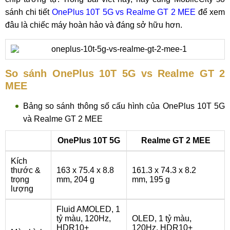
sánh chi tiết
OnePlus 10T 5G vs Realme GT 2 MEE
để xem
đâu là chiếc máy hoàn hảo và đáng sở hữu hơn.
So sánh OnePlus 10T 5G vs Realme GT 2
MEE
Bảng so sánh thông số cấu hình của OnePlus 10T 5G
và Realme GT 2 MEE
OnePlus 10T 5G
Realme GT 2 MEE
Kích
thước &
163 x 75.4 x 8.8
161.3 x 74.3 x 8.2
trọng
mm, 204 g
mm, 195 g
lượng
Fluid AMOLED, 1
tỷ màu, 120Hz,
OLED, 1 tỷ màu,
HDR10+
120Hz, HDR10+