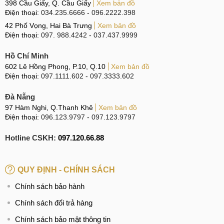
398 Cầu Giấy, Q. Cầu Giấy
Xem bản đồ
Điện thoại:
034.235.6666
-
096.2222.398
42 Phố Vọng, Hai Bà Trưng
Xem bản đồ
Điện thoại:
097. 988.4242
-
037.437.9999
Hồ Chí Minh
602 Lê Hồng Phong, P.10, Q.10
Xem bản đồ
Điện thoại:
097.1111.602
-
097.3333.602
Đà Nẵng
97 Hàm Nghi, Q.Thanh Khê
Xem bản đồ
Điện thoại:
096.123.9797
-
097.123.9797
Hotline CSKH:
097.120.66.88
QUY ĐỊNH - CHÍNH SÁCH
Chính sách bảo hành
Chính sách đổi trả hàng
Chính sách bảo mật thông tin