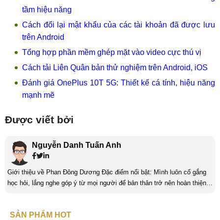
tầm hiệu năng
Cách đổi lại mật khẩu của các tài khoản đã được lưu
trên Android
Tổng hợp phần mềm ghép mặt vào video cực thú vị
Cách tải Liên Quân bản thử nghiệm trên Android, iOS
Đánh giá OnePlus 10T 5G: Thiết kế cá tính, hiệu năng
mạnh mẽ
Được viết bởi
Nguyễn Danh Tuấn Anh
Giới thiệu về Phan Đông Dương Đặc điểm nổi bật: Mình luôn cố gắng
học hỏi, lắng nghe góp ý từ mọi người để bản thân trở nên hoàn thiện
hơn. Luôn nỗ lực, không ngừng sáng tạo và làm mới chính mình để tạo
nên bản sắc riêng cũng như khám phá thêm những điều mới trong cuộc
SẢN PHẨM HOT
sống cũng như công việc. Kinh nghiệm: Lĩnh vực content đòi hỏi sự