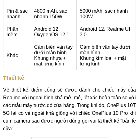
Pin & sạc
4800 mAh, sạc
5000 mAh, sạc nhanh
nhanh
nhanh 150W
100W
Phần
Android 12,
Android 12, Realme UI
mềm
OxygenOS 12.1
3.0
Cảm biến vân tay
Cảm biến vân tay dưới
dưới màn hình
màn hình
Khác
Khung nhựa +
Khung kim loại + mặt
mặt lưng kính
lưng kính
Thiết kế
Về thiết kế, điểm cộng sẽ được dành cho chiếc máy của
Realme với ngoại hình khá mới mẻ, lột xác hoàn toàn so với
các mẫu máy trước đó của hãng. Trong khi đó, OnePlus 10T
5G lại có vẻ ngoài khá giống với chiếc OnePlus 10 Pro khi
cụm camera sau được người dùng gọi vui là thiết kế "bản lề
cửa".