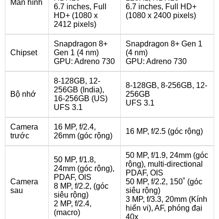
Màn hình
6.7 inches, Full
6.7 inches, Full HD+
HD+ (1080 x
(1080 x 2400 pixels)
2412 pixels)
Snapdragon 8+
Snapdragon 8+ Gen 1
Chipset
Gen 1 (4 nm)
(4 nm)
GPU: Adreno 730
GPU: Adreno 730
8-128GB, 12-
8-128GB, 8-256GB, 12-
256GB (India),
Bộ nhớ
256GB
16-256GB (US)
UFS 3.1
UFS 3.1
Camera
16 MP, f/2.4,
16 MP, f/2.5 (góc rộng)
trước
26mm (góc rộng)
50 MP, f/1.9, 24mm (góc
50 MP, f/1.8,
rộng), multi-directional
24mm (góc rộng),
PDAF, OIS
PDAF, OIS
Camera
50 MP, f/2.2, 150˚ (góc
8 MP, f/2.2, (góc
sau
siêu rộng)
siêu rộng)
3 MP, f/3.3, 20mm (Kính
2 MP, f/2.4,
hiển vi), AF, phóng đại
(macro)
40x