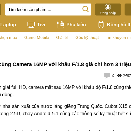
Đăng nhập
Laptop
Tivi
Phụ kiện
Đồng hồ t
chọn mua
Game Mobile
Giải trí
Góc kỹ thuật
Tin khuyến m
cùng Camera 16MP với khẩu F/1.8 giá chỉ hơn 3 triệu
0
2487
giải full HD, camera mặt sau 16MP với khẩu độ F/1.8 cùng thi
u đồng.
ừ nhà sản xuất của nước láng giềng Trung Quốc. Cubot X15 
 cong 2.5D, chạy Android 5.1 cùng các thông số kỹ thuật hết s