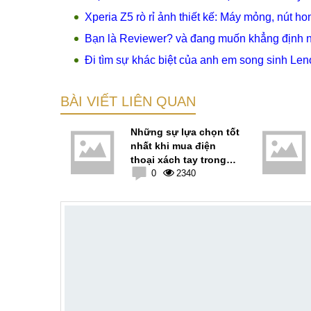
Xperia Z5 rò rỉ ảnh thiết kế: Máy mỏng, nút ho
Bạn là Reviewer? và đang muốn khẳng định 
Đi tìm sự khác biệt của anh em song sinh L
BÀI VIẾT LIÊN QUAN
xy J và
Những sự lựa chọn tốt
 triệu nên
nhất khi mua điện
o? (P1)
thoại xách tay trong
9
tầm giá 5 triệu đồng
0
2340