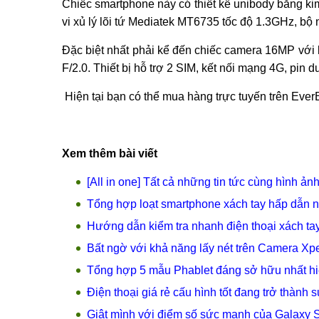
Chiếc smartphone này có thiết kế unibody bằng kim
vi xủ lý lõi tứ Mediatek MT6735 tốc độ 1.3GHz, 
Đặc biệt nhất phải kể đến chiếc camera 16MP với 
F/2.0. Thiết bị hỗ trợ 2 SIM, kết nối mạng 4G, pi
Hiện tại bạn có thể mua hàng trực tuyến trên Eve
Xem thêm bài viết
[All in one] Tất cả những tin tức cùng hình ản
Tổng hợp loạt smartphone xách tay hấp dẫn n
Hướng dẫn kiểm tra nhanh điện thoại xách t
Bất ngờ với khả năng lấy nét trên Camera X
Tổng hợp 5 mẫu Phablet đáng sở hữu nhất hi
Điện thoại giá rẻ cấu hình tốt đang trở thành
Giật mình với điểm số sức mạnh của Galaxy S7