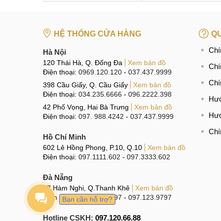
HỆ THỐNG CỬA HÀNG
QU
Chí
Hà Nội
120 Thái Hà, Q. Đống Đa
Xem bản đồ
Chí
Điện thoại:
0969.120.120
-
037.437.9999
Chí
398 Cầu Giấy, Q. Cầu Giấy
Xem bản đồ
Điện thoại:
034.235.6666
-
096.2222.398
Hướ
42 Phố Vọng, Hai Bà Trưng
Xem bản đồ
Hướ
Điện thoại:
097. 988.4242
-
037.437.9999
Chí
Hồ Chí Minh
602 Lê Hồng Phong, P.10, Q.10
Xem bản đồ
Điện thoại:
097.1111.602
-
097.3333.602
Đà Nẵng
97 Hàm Nghi, Q.Thanh Khê
Xem bản đồ
Điện thoại:
096.123.9797
-
097.123.9797
Bạn cần hỗ trợ?
Hotline CSKH:
097.120.66.88