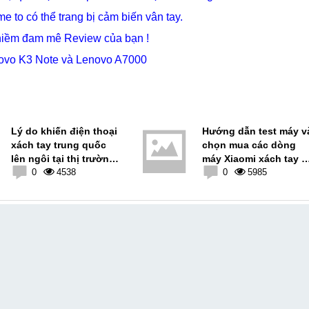
me to có thể trang bị cảm biến vân tay.
niềm đam mê Review của bạn !
enovo K3 Note và Lenovo A7000
Lý do khiến điện thoại
Hướng dẫn test máy v
xách tay trung quốc
chọn mua các dòng
lên ngôi tại thị trường
máy Xiaomi xách tay t
Việt Nam
0
4538
Trung Quốc
0
5985