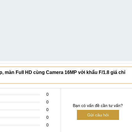
p, màn Full HD cùng Camera 16MP với khẩu F/1.8 giá chỉ
0
0
Bạn có vấn đề cần tư vấn?
0
Gửi câu hỏi
0
0