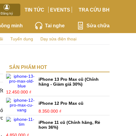
TIN TỨC
EVENTS
TRA CỨU BH
Đăng ký
hông minh
Tai nghe
Sửa chữa
ãi
Tuyển dụng
Dạy sửa điện thoại
SẢN PHẨM HOT
iPhone 13 Pro Max cũ (Chính
hãng - Giảm giá 30%)
ết
12.450.000 ₫
iPhone 12 Pro Max cũ
có
8.350.000 ₫
ức
iPhone 11 cũ (Chính hãng, Rẻ
hơn 36%)
4.850.000 ₫