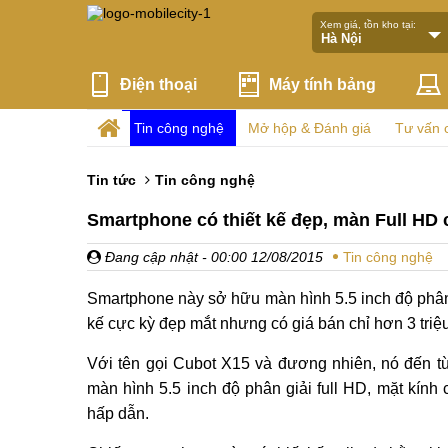
Xem giá, tồn kho tại:
Điện thoại
Máy tính bảng
Tin công nghệ
Mở hộp & Đánh giá
Tư vấn 
Tin tức
Tin công nghệ
Smartphone có thiết kế đẹp, màn Full HD 
Đang cập nhật
- 00:00 12/08/2015
Tin công nghệ
Smartphone này sở hữu màn hình 5.5 inch độ phân 
kế cực kỳ đẹp mắt nhưng có giá bán chỉ hơn 3 triệ
Với tên gọi Cubot X15 và đương nhiên, nó đến t
màn hình 5.5 inch độ phân giải full HD, mặt kính
hấp dẫn.