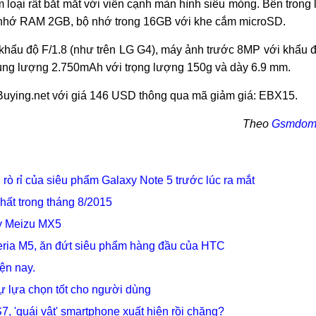
 loại rất bắt mắt với viền cạnh màn hình siêu mỏng. Bên trong 
bộ nhớ RAM 2GB, bộ nhớ trong 16GB với khe cắm microSD.
khẩu độ F/1.8 (như trên LG G4), máy ảnh trước 8MP với khẩu 
n dung lượng 2.750mAh với trọng lượng 150g và dày 6.9 mm.
rBuying.net với giá 146 USD thông qua mã giảm giá: EBX15.
Theo
Gsmdom
h rò rỉ của siêu phẩm Galaxy Note 5 trước lúc ra mắt
hất trong tháng 8/2015
ay Meizu MX5
peria M5, ăn đứt siêu phẩm hàng đầu của HTC
ện nay.
 sự lựa chọn tốt cho người dùng
, 'quái vật' smartphone xuất hiện rồi chăng?