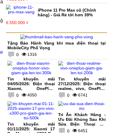
là
iPhone 11 Pro Max cũ (Chính
hãng) - Giá Rẻ tới hơn 39%
độ
6.550.000 ₫
Tặng Bảo Hành Vàng khi mua điện thoại tại
MobileCity Phố Vọng
e
1316
0
Tin khuyến mãi
Tin khuyến mãi
04/05/2026: Điện thoại
27/12/2025: Điện thoại
Xiaomi, OnePlus,
realme, vivo, OnePlus
HONOR, vivo giảm giá
giảm giá lên tới 200K
4050
6741
0
0
lên tới 300K
Tri Ân Khách Hàng -
Ưu Đãi Khủng Sau Khi
Tin khuyến mãi
Sửa Điện Thoại Tại
01/11/2025: Xiaomi 17
MobileCity
6451
0