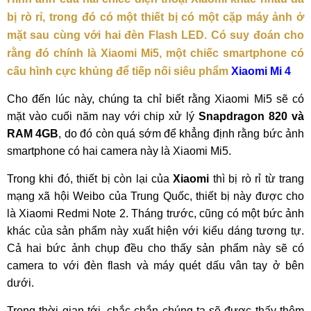
bị rò rỉ, trong đó có một thiết bị có một cặp máy ảnh ở
mặt sau cùng với hai đèn Flash LED. Có suy đoán cho
rằng đó chính là Xiaomi Mi5, một chiếc smartphone có
cấu hình cực khủng để tiếp nối siêu phẩm
Xiaomi Mi 4
Cho đến lúc này, chúng ta chỉ biết rằng Xiaomi Mi5 sẽ có
mặt vào cuối năm nay với chip xử lý
Snapdragon 820 và
RAM 4GB
, do đó còn quá sớm để khẳng định rằng bức ảnh
smartphone có hai camera này là Xiaomi Mi5.
Trong khi đó, thiết bị còn lại của
Xiaomi
thì bị rò rỉ từ trang
mạng xã hội Weibo của Trung Quốc, thiết bị này được cho
là Xiaomi Redmi Note 2. Tháng trước, cũng có một bức ảnh
khác của sản phẩm này xuất hiện với kiểu dáng tương tự.
Cả hai bức ảnh chụp đều cho thấy sản phẩm này sẽ có
camera to với đèn flash và máy quét dấu vân tay ở bên
dưới.
Trong thời gian tới, chắc chắn chúng ta sẽ được thấy thêm