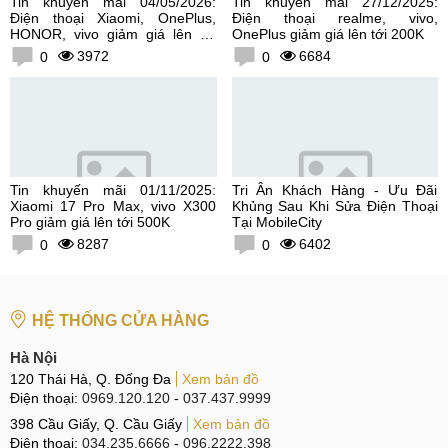
Tin khuyến mãi 04/05/2026:
Tin khuyến mãi 27/12/2025:
Điện thoại Xiaomi, OnePlus,
Điện thoại realme, vivo,
HONOR, vivo giảm giá lên tới
OnePlus giảm giá lên tới 200K
300K
3972
6684
0
0
Tin khuyến mãi 01/11/2025:
Tri Ân Khách Hàng - Ưu Đãi
Xiaomi 17 Pro Max, vivo X300
Khủng Sau Khi Sửa Điện Thoại
Pro giảm giá lên tới 500K
Tại MobileCity
8287
6402
0
0
HỆ THỐNG CỬA HÀNG
Hà Nội
120 Thái Hà, Q. Đống Đa
Xem bản đồ
Điện thoại:
0969.120.120
-
037.437.9999
398 Cầu Giấy, Q. Cầu Giấy
Xem bản đồ
Điện thoại:
034.235.6666
-
096.2222.398