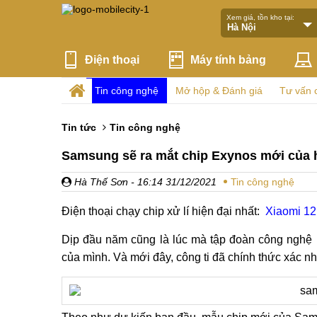
Xem giá, tồn kho tại:
Điện thoại
Máy tính bảng
Tin công nghệ
Mở hộp & Đánh giá
Tư vấn 
Tin tức
Tin công nghệ
Samsung sẽ ra mắt chip Exynos mới của
Hà Thế Sơn
- 16:14 31/12/2021
Tin công nghệ
Điện thoại chạy chip xử lí hiện đại nhất:
Xiaomi 12
Dịp đầu năm cũng là lúc mà tập đoàn công ngh
của mình. Và mới đây, công ti đã chính thức xác n