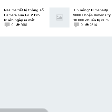
Realme tiết lộ thông số
Tin nóng: Dimensity
Camera của GT 2 Pro
9000+ hoặc Dimensity
trước ngày ra mắt
10.000 chuẩn bị ra mắt
0
2681
AnTuTu dự kiến 1.5
0
2814
triệu điểm