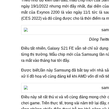
Theo như dự kiến ban đầu, mẫu chip mới của Sams
ngày 19/1/2022 nhưng mới đây nhất, đại diện của 
mắt của Exynos 2200 là vào ngày 11/1 tức là sau 
(CES 2022) và đó cũng được cho là thời điểm ra
Dòng Twitt
Điều tất nhiên, Galaxy S21 FE vẫn sẽ chỉ sử dụn
từng thị trường. Mẫu chip mới của Samsung lần nà
ra mắt vào tháng hai tới đây.
Được biết,lần này Samsung đã bắt tay với nhà s
xử lí đồ hoạ vô cùng đáng kể khi AMD vốn dĩ nổi t
Điều này sẽ rất thú vị và vô cùng đáng mong chờ 
chơi game. Trên thực tế, trong vài năm trở lại đâ