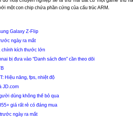
lí đồ hoạ chuyên nghiệp sẽ là thứ mà bất cứ một game thủ n
 với một con chip chứa phần cứng của cấu trúc ARM.
sung Galaxy Z-Flip
trước ngày ra mắt
a chính kích thước lớn
nai bị đưa vào “Danh sách đen” cần theo dõi
TB
 Hiệu năng, fps, nhiệt độ
và JD.com
người dùng không thể bỏ qua
5+ giá rất rẻ có đáng mua
 trước ngày ra mắt