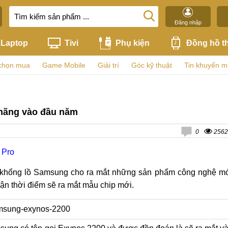
Đăng nhập
Laptop
Tivi
Phụ kiện
Đồng hồ t
chọn mua
Game Mobile
Giải trí
Góc kỹ thuật
Tin khuyến m
 hãng vào đầu năm
0
2562
 Pro
ệ khổng lồ Samsung cho ra mắt những sản phẩm công nghệ m
hận thời điểm sẽ ra mắt mẫu chip mới.