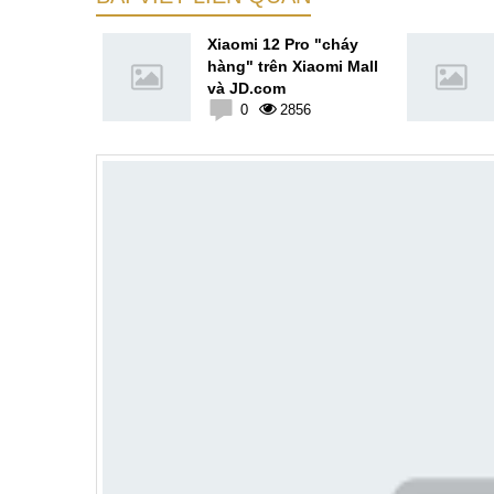
ro sẽ là
Xiaomi 12 Pro "cháy
hoại sạc
hàng" trên Xiaomi Mall
rong lịch
và JD.com
2
0
2856