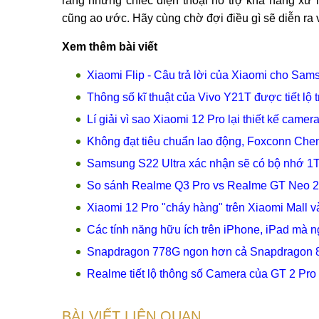
rằng những chiếc điện thoại hỗ trợ khả năng xử 
cũng ao ước. Hãy cùng chờ đợi điều gì sẽ diễn ra
Xem thêm bài viết
Xiaomi Flip - Câu trả lời của Xiaomi cho Sam
Thông số kĩ thuật của Vivo Y21T được tiết lộ 
Lí giải vì sao Xiaomi 12 Pro lại thiết kế camer
Không đạt tiêu chuẩn lao động, Foxconn Chen
Samsung S22 Ultra xác nhận sẽ có bộ nhớ 1
So sánh Realme Q3 Pro vs Realme GT Neo 2T:
Xiaomi 12 Pro "cháy hàng" trên Xiaomi Mall 
Các tính năng hữu ích trên iPhone, iPad mà 
Snapdragon 778G ngon hơn cả Snapdragon 85
Realme tiết lộ thông số Camera của GT 2 Pro
BÀI VIẾT LIÊN QUAN