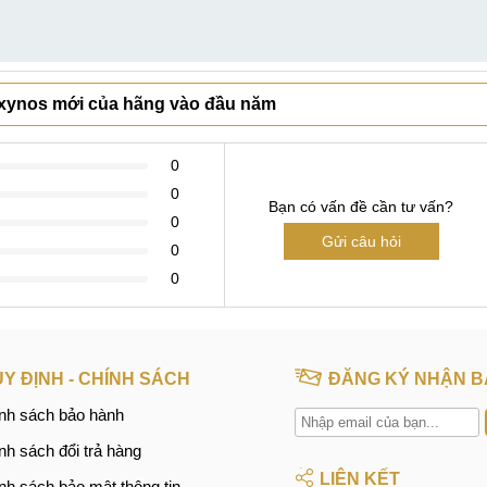
Exynos mới của hãng vào đầu năm
0
0
Bạn có vấn đề cần tư vấn?
0
Gửi câu hỏi
0
0
Y ĐỊNH - CHÍNH SÁCH
ĐĂNG KÝ NHẬN B
nh sách bảo hành
nh sách đổi trả hàng
LIÊN KẾT
nh sách bảo mật thông tin