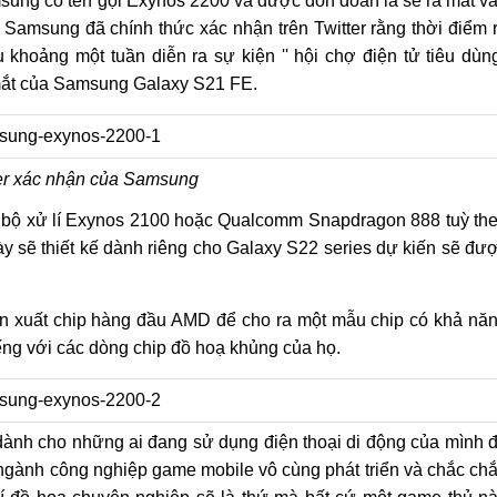
ung có tên gọi Exynos 2200 và được đồn đoán là sẽ ra mắt v
Samsung đã chính thức xác nhận trên Twitter rằng thời điểm 
khoảng một tuần diễn ra sự kiện '' hội chợ điện tử tiêu dùng
 mắt của Samsung Galaxy S21 FE.
er xác nhận của Samsung
g bộ xử lí Exynos 2100 hoặc Qualcomm Snapdragon 888 tuỳ th
y sẽ thiết kế dành riêng cho Galaxy S22 series dự kiến sẽ đư
ản xuất chip hàng đầu AMD để cho ra một mẫu chip có khả nă
iếng với các dòng chip đồ hoạ khủng của họ.
dành cho những ai đang sử dụng điện thoại di động của mình 
y, ngành công nghiệp game mobile vô cùng phát triển và chắc ch