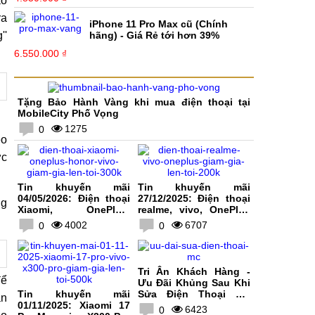
ào
ra
iPhone 11 Pro Max cũ (Chính
''
hãng) - Giá Rẻ tới hơn 39%
6.550.000 ₫
Tặng Bảo Hành Vàng khi mua điện thoại tại
MobileCity Phố Vọng
1275
0
eo
ợc
Tin khuyến mãi
Tin khuyến mãi
04/05/2026: Điện thoại
27/12/2025: Điện thoại
ng
Xiaomi, OnePlus,
realme, vivo, OnePlus
HONOR, vivo giảm giá
giảm giá lên tới 200K
4002
6707
0
0
lên tới 300K
Tri Ân Khách Hàng -
để
Ưu Đãi Khủng Sau Khi
Tin khuyến mãi
Sửa Điện Thoại Tại
ắn
01/11/2025: Xiaomi 17
MobileCity
6423
0