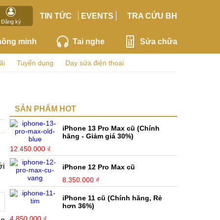
TIN TỨC
EVENTS
TRA CỨU BH
Đăng ký
hông minh
Tai nghe
Sửa chữa
ãi
Tuyển dụng
Dạy sửa điện thoại
SẢN PHẨM HOT
iPhone 13 Pro Max cũ (Chính
hãng - Giảm giá 30%)
12.450.000 ₫
ới
iPhone 12 Pro Max cũ
8.350.000 ₫
iPhone 11 cũ (Chính hãng, Rẻ
hơn 36%)
4.850.000 ₫