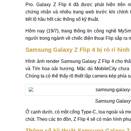
Pro. Galaxy Z Flip 4 đã được phát hiện trên n
chứng nhận và nhiều trang web trước khi chính 
tiết lộ hầu hết các thông số kỹ thuật.
Hôm nay (19/7), trang thông tin công nghệ MyS
người trong ngành về chiếc điện thoại Flip sắp ra mắ
Samsung Galaxy Z Flip 4 bị rò rỉ hình 
Hình ảnh render Samsung Galaxy Z Flip 4 cho thấy
và Tím hoa oải hương. Mặc dù MobileCity chưa b
Chúng ta có thể thấy rõ thiết lập camera kép phía 
Samsung Galaxy 
Ở cạnh dưới, có một cổng Type-C, loa ngoài và mi
chút. Theo các tin đồn, Z Flip 4 sẽ có màn hình ph
Thông số kỹ thuật Samsung Galaxy Z F