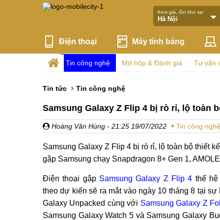
Xem giá, tồn kho tại:
Điện thoại
Máy tính bảng
Tin công nghệ
Mở hộp & Đánh giá
Tư vấn 
Tin tức
Tin công nghệ
Samsung Galaxy Z Flip 4 bị rò rỉ, lộ toàn 
Hoàng Văn Hùng
- 21:25 19/07/2022
Tin công ngh
Samsung Galaxy Z Flip 4 bị rò rỉ, lộ toàn bộ thiết
gập Samsung chạy Snapdragon 8+ Gen 1, AMOLED
Điện thoại gập
Samsung Galaxy Z Flip 4
thế hệ 
theo dự kiến ​​sẽ ra mắt vào ngày 10 tháng 8 tại sự
Galaxy Unpacked cùng với
Samsung Galaxy Z Fo
Samsung Galaxy Watch 5 và Samsung Galaxy Bu