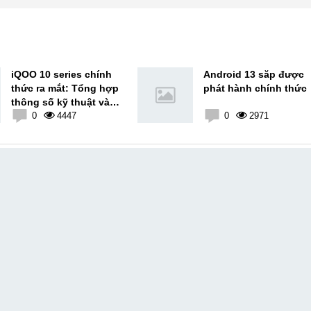
việc. Khả năng làm việc độc lập, làm việc nhóm tốt. Yêu thích chạy bộ, nghe sách nói,... Kinh nghiệm: Tôi đã có ...
iQOO 10 series chính
Android 13 săp được
thức ra mắt: Tổng hợp
phát hành chính thức
thông số kỹ thuật và
giá bán
0
4447
0
2971