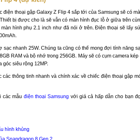
ếc điện thoại gập Galaxy Z Flip 4 sắp tới của Samsung sẽ có m
Thiết bị được cho là sẽ vẫn có màn hình đục lỗ ở giữa trên cù
 màn hình phụ 2.1 inch như đã nói ở trên. Điện thoại sẽ lấy s
700mAh.
rợ sạc nhanh 25W. Chúng ta cũng có thể mong đợi tính năng s
ới 8GB RAM và bộ nhớ trong 256GB. Máy sẽ có cụm camera kép
a góc siêu rộng 12MP.
c các thông tinh nhanh và chính xác về chiếc điện thoại gập m
ối các mẫu
điện thoại Samsung
với giá cả hấp dẫn cho bạn đ
ấu hình khủng
của Snapdragon 8 Gen 2