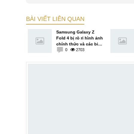
BÀI VIẾT LIÊN QUAN
tế của
Samsung Galaxy Z
5G trước
Fold 4 bị rò rỉ hình ảnh
chính thức và các biến
4
thể màu sắc
0
2703