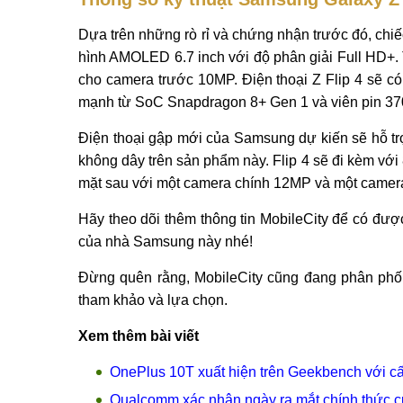
Dựa trên những rò rỉ và chứng nhận trước đó, chi
hình AMOLED 6.7 inch với độ phân giải Full HD+. 
cho camera trước 10MP. Điện thoại Z Flip 4 sẽ có
mạnh từ SoC Snapdragon 8+ Gen 1 và viên pin 3
Điện thoại gập mới của Samsung dự kiến ​​sẽ hỗ t
không dây trên sản phẩm này. Flip 4 sẽ đi kèm v
mặt sau với một camera chính 12MP và một camer
Hãy theo dõi thêm thông tin MobileCity để có đượ
của nhà Samsung này nhé!
Đừng quên rằng, MobileCity cũng đang phân ph
tham khảo và lựa chọn.
Xem thêm bài viết
OnePlus 10T xuất hiện trên Geekbench với c
Qualcomm xác nhận ngày ra mắt chính thức 