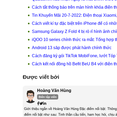
Cách tắt thông báo trên màn hình khóa điện t
Tin Khuyến Mãi 20-7-2022: Điện thoại Xiaomi
Cách viết kí tự đặc biệt trên iPhone để có nh
Samsung Galaxy Z Fold 4 bị rò rỉ hình ảnh ch
iQOO 10 series chính thức ra mắt: Tổng hợp t
Android 13 săp được phát hành chính thức
Cách đăng ký gói TikTok MobiFone, lướt Tóp 
Cách kết nối đồng hồ Befit BeU B4 với điện t
Được viết bởi
Hoàng Văn Hùng
Biên tập viên
Giới thiệu ngắn về Hoàng Văn Hùng Đặc điểm nổi bật: Thông qua qua trình làm việc, học tập và tích lũy, tôi nhận thấy mình có những
điểm nổi bật như sau: Tinh thần cầu tiến, ham học hỏi, chịu