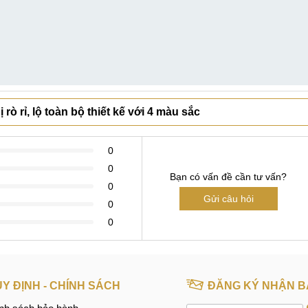
rò rỉ, lộ toàn bộ thiết kế với 4 màu sắc
0
0
Bạn có vấn đề cần tư vấn?
0
Gửi câu hỏi
0
0
Y ĐỊNH - CHÍNH SÁCH
ĐĂNG KÝ NHẬN B