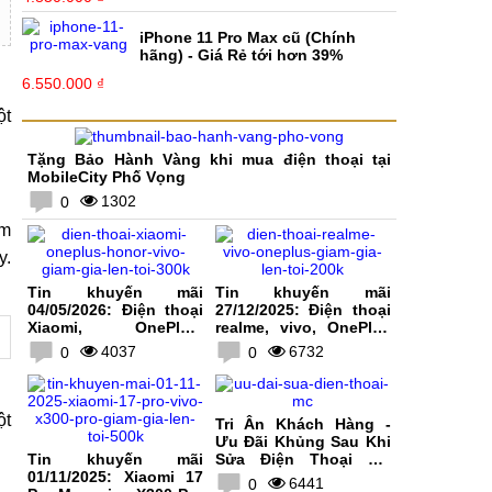
iPhone 11 Pro Max cũ (Chính
hãng) - Giá Rẻ tới hơn 39%
6.550.000 ₫
ột
Tặng Bảo Hành Vàng khi mua điện thoại tại
MobileCity Phố Vọng
1302
0
em
y.
Tin khuyến mãi
Tin khuyến mãi
04/05/2026: Điện thoại
27/12/2025: Điện thoại
Xiaomi, OnePlus,
realme, vivo, OnePlus
HONOR, vivo giảm giá
giảm giá lên tới 200K
4037
6732
0
0
lên tới 300K
ột
Tri Ân Khách Hàng -
Ưu Đãi Khủng Sau Khi
Tin khuyến mãi
Sửa Điện Thoại Tại
01/11/2025: Xiaomi 17
MobileCity
6441
0