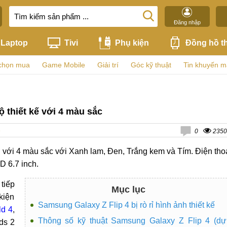
Đăng nhập
Laptop
Tivi
Phụ kiện
Đồng hồ t
chọn mua
Game Mobile
Giải trí
Góc kỹ thuật
Tin khuyến m
bộ thiết kế với 4 màu sắc
ệ
0
2350
 kế với 4 màu sắc với Xanh lam, Đen, Trắng kem và Tím. Điện tho
 6.7 inch.
tiếp
Mục lục
 kiện
Samsung Galaxy Z Flip 4 bị rò rỉ hình ảnh thiết kế
ld 4
,
Thông số kỹ thuật Samsung Galaxy Z Flip 4 (dự
ds 2