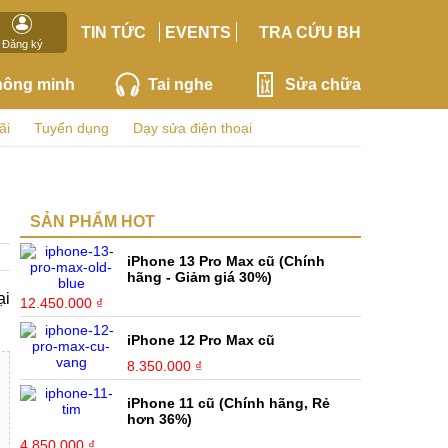
TIN TỨC
EVENTS
TRA CỨU BH
Đăng ký
hông minh
Tai nghe
Sửa chữa
ãi
Tuyển dụng
Dạy sửa điện thoại
SẢN PHẨM HOT
iPhone 13 Pro Max cũ (Chính
hãng - Giảm giá 30%)
ại
12.450.000 ₫
iPhone 12 Pro Max cũ
8.350.000 ₫
iPhone 11 cũ (Chính hãng, Rẻ
hơn 36%)
4.850.000 ₫