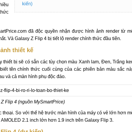
kiến)
hiều
thức
martPrice.com đã độc quyền nhận được hình ảnh render từ m
t. Và Galaxy Z Flip 4 bị tiết lộ render chính thức đầu tiên.
ảnh thiết kế
 thiết bị sẽ có sẵn các tùy chọn màu Xanh lam, Đen, Trắng k
iết tên chính thức cuối cùng của các phiên bản màu sắc nà
sau và cả màn hình phụ độc đáo.
Z Flip 4 (nguồn MySmartPrice)
c thoại. So với thế hệ trước màn hình của máy có vẻ lớn hơn m
ụ AMOLED 2.1 inch lớn hơn 1.9 inch trên Galaxy Flip 3.
lip 4 (dự kiến)