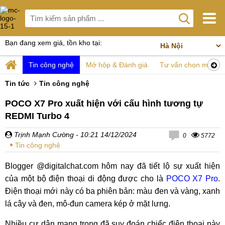
Bạn đang xem giá, tồn kho tại:
Tin công nghệ
Mở hộp & Đánh giá
Tư vấn chọn mua
Tin tức
Tin công nghệ
POCO X7 Pro xuất hiện với cấu hình tương tự
REDMI Turbo 4
Trịnh Mạnh Cường
- 10:21 14/12/2024
0
5772
Tin công nghệ
Blogger @digitalchat.com hôm nay đã tiết lộ sự xuất hiện
của một bộ điện thoại di động được cho là
POCO X7 Pro
.
Điện thoại mới này có ba phiên bản: màu đen và vàng, xanh
lá cây và đen, mô-đun camera kép ở mặt lưng.
Nhiều cư dân mạng trong đã suy đoán chiếc điện thoại này