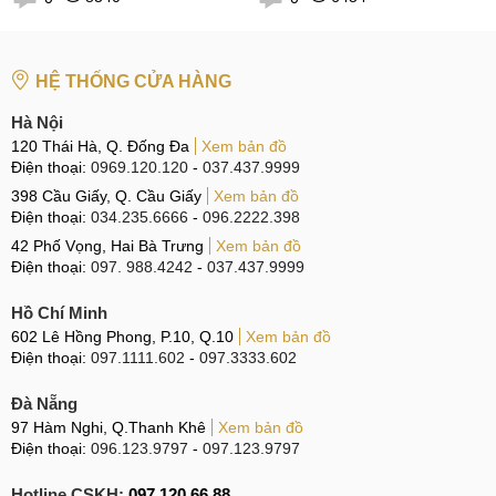
HỆ THỐNG CỬA HÀNG
Hà Nội
120 Thái Hà, Q. Đống Đa
Xem bản đồ
Điện thoại:
0969.120.120
-
037.437.9999
398 Cầu Giấy, Q. Cầu Giấy
Xem bản đồ
Điện thoại:
034.235.6666
-
096.2222.398
42 Phố Vọng, Hai Bà Trưng
Xem bản đồ
Điện thoại:
097. 988.4242
-
037.437.9999
Hồ Chí Minh
602 Lê Hồng Phong, P.10, Q.10
Xem bản đồ
Điện thoại:
097.1111.602
-
097.3333.602
Đà Nẵng
97 Hàm Nghi, Q.Thanh Khê
Xem bản đồ
Điện thoại:
096.123.9797
-
097.123.9797
Hotline CSKH:
097.120.66.88