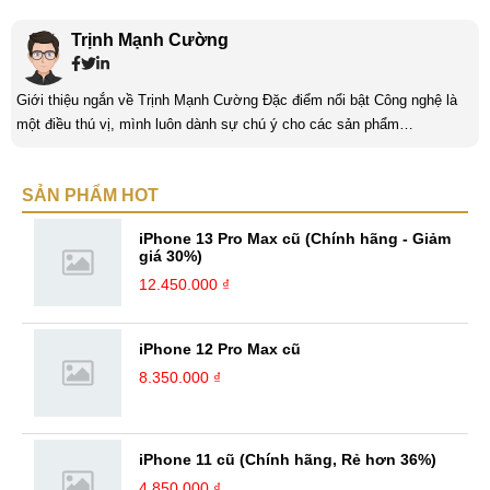
Trịnh Mạnh Cường
Giới thiệu ngắn về Trịnh Mạnh Cường Đặc điểm nổi bật Công nghệ là
một điều thú vị, mình luôn dành sự chú ý cho các sản phẩm
smartphone và viễn thông mới. Mình thường xuyên theo dõi và học hỏi
về Hi-Tech. Sự ham học vốn có sẽ đưa bản thân mình tới với nhiều sự
SẢN PHẨM HOT
hiểu biết mới mẻ và thú vị. Tinh thần tự giác và sự chuyên nghiệp là
điều mà mình đang rèn luyện và hướng tới. ...
iPhone 13 Pro Max cũ (Chính hãng - Giảm
giá 30%)
12.450.000 ₫
iPhone 12 Pro Max cũ
8.350.000 ₫
iPhone 11 cũ (Chính hãng, Rẻ hơn 36%)
4.850.000 ₫