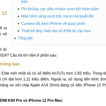
báo
Pin khủng, sạc siêu nhanh vượt trội hoàn toàn
 12
Màn hình sáng vượt trội, mượt mà tuyệt đối
Camera tốt, kém iPhone về quay phim
ố ra
Thiết kế đẹp, hiện đại và IP68 tin cậy hơn
n vô
Tổng kết
t từ
024? Câu trả lời nằm ở phần sau:
thông báo
lite mới nhất và có số điểm AnTuTu hơn 2,93 triệu. Trong k
hỉ đạt hơn 1,11 triệu điểm. Ngoài ra, sử dụng tiến trình 3n
 năng so với chip Apple A14 (5nm) đang có trên iPhone 12 P
DMI K80 Pro vs iPhone 12 Pro Max: