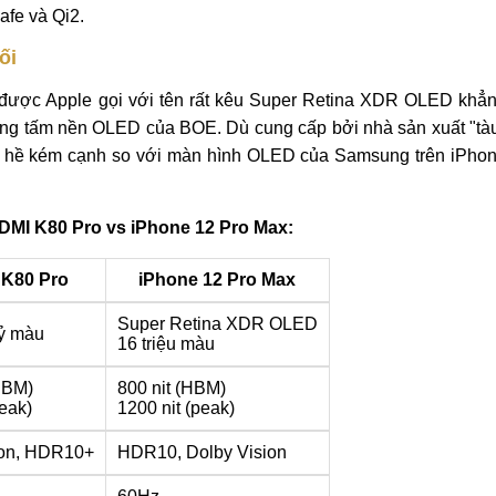
fe và Qi2.
ối
ược Apple gọi với tên rất kêu Super Retina XDR OLED khẳ
dụng tấm nền OLED của BOE. Dù cung cấp bởi nhà sản xuất "tà
g hề kém cạnh so với màn hình OLED của Samsung trên iPho
MI K80 Pro vs iPhone 12 Pro Max:
K80 Pro
iPhone 12 Pro Max
Super Retina XDR OLED
ỷ màu
16 triệu màu
HBM)
800 nit (HBM)
peak)
1200 nit (peak)
on,
HDR10+
HDR10, Dolby Vision