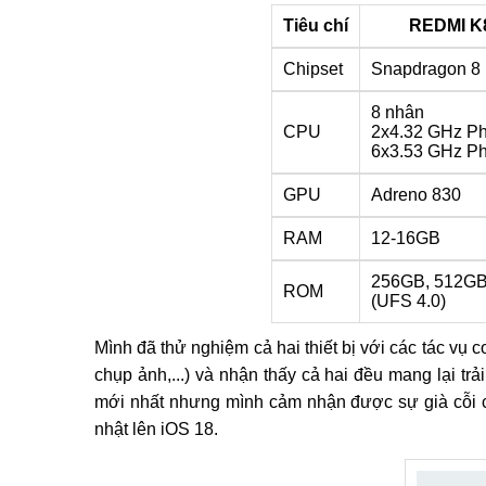
Tiêu chí
REDMI K
Chipset
Snapdragon 8 E
8 nhân
CPU
2x4.32 GHz Ph
6x3.53 GHz P
GPU
Adreno 830
RAM
12-16GB
256GB, 512GB
ROM
(UFS 4.0)
Mình đã thử nghiệm cả hai thiết bị với các tác vụ c
chụp ảnh,...) và nhận thấy cả hai đều mang lại 
mới nhất nhưng mình cảm nhận được sự già cỗi 
nhật lên iOS 18.