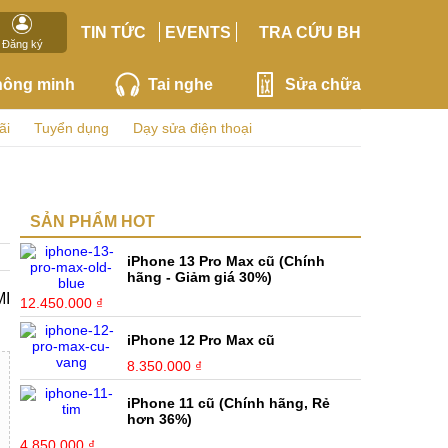
TIN TỨC
EVENTS
TRA CỨU BH
Đăng ký
hông minh
Tai nghe
Sửa chữa
ãi
Tuyển dụng
Dạy sửa điện thoại
SẢN PHẨM HOT
iPhone 13 Pro Max cũ (Chính
hãng - Giảm giá 30%)
MI
12.450.000 ₫
iPhone 12 Pro Max cũ
8.350.000 ₫
iPhone 11 cũ (Chính hãng, Rẻ
hơn 36%)
4.850.000 ₫