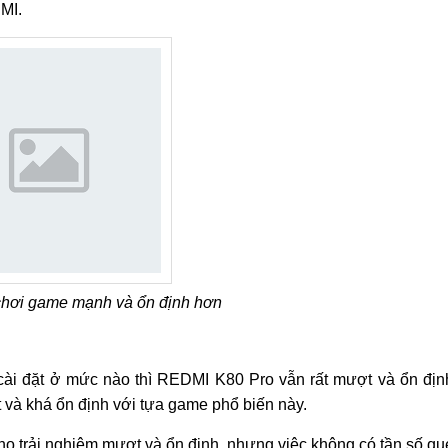
MI.
hơi game mạnh và ổn định hơn
cài đặt ở mức nào thì REDMI K80 Pro vẫn rất mượt và ổn địn
và khá ổn định với tựa game phổ biến này.
 cho trải nghiệm mượt và ổn định, nhưng việc không có tần số qu