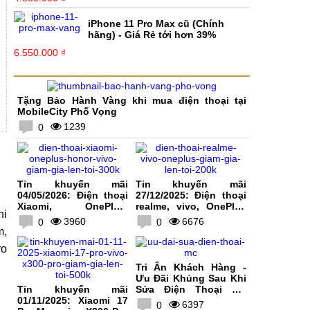
iPhone 11 Pro Max cũ (Chính
hãng) - Giá Rẻ tới hơn 39%
6.550.000 ₫
Tặng Bảo Hành Vàng khi mua điện thoại tại
MobileCity Phố Vọng
1239
0
Tin khuyến mãi
Tin khuyến mãi
04/05/2026: Điện thoại
27/12/2025: Điện thoại
Xiaomi, OnePlus,
realme, vivo, OnePlus
hi
HONOR, vivo giảm giá
giảm giá lên tới 200K
3960
6676
0
0
lên tới 300K
m,
ro
Tri Ân Khách Hàng -
Ưu Đãi Khủng Sau Khi
Tin khuyến mãi
Sửa Điện Thoại Tại
01/11/2025: Xiaomi 17
MobileCity
6397
0