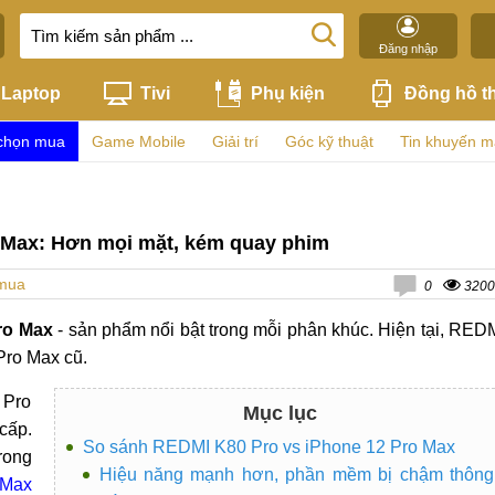
Đăng nhập
Laptop
Tivi
Phụ kiện
Đồng hồ t
chọn mua
Game Mobile
Giải trí
Góc kỹ thuật
Tin khuyến m
 Max: Hơn mọi mặt, kém quay phim
 mua
0
3200
ro Max
- sản phẩm nổi bật trong mỗi phân khúc. Hiện tại, RED
Pro Max cũ.
 Pro
Mục lục
cấp.
So sánh REDMI K80 Pro vs iPhone 12 Pro Max
rong
Hiệu năng mạnh hơn, phần mềm bị chậm thông
 Max