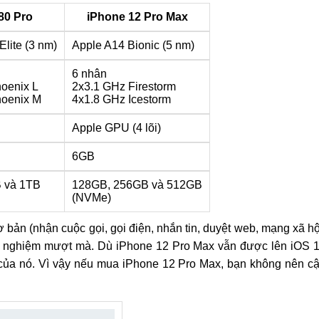
80 Pro
iPhone 12 Pro Max
lite (3 nm)
Apple A14 Bionic (5 nm)
6 nhân
oenix L
2x3.1 GHz Firestorm
hoenix M
4x1.8 GHz Icestorm
Apple GPU (4 lõi)
6GB
 và 1TB
128GB, 256GB và 512GB
(NVMe)
ơ bản (nhận cuộc gọi, gọi điện, nhắn tin, duyệt web, mạng xã hộ
trải nghiệm mượt mà. Dù iPhone 12 Pro Max vẫn được lên iOS 
của nó. Vì vậy nếu mua iPhone 12 Pro Max, bạn không nên c