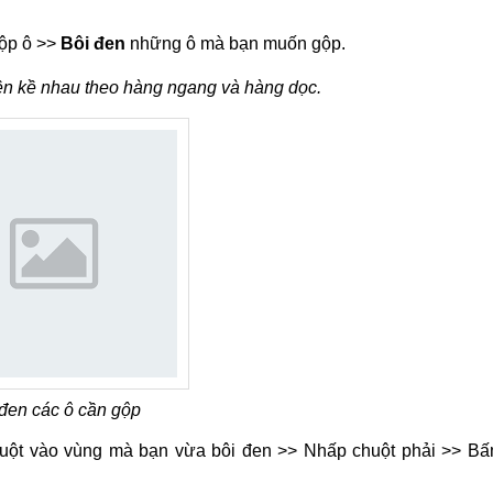
ộp ô >>
Bôi đen
những ô mà bạn muốn gộp.
ền kề nhau theo hàng ngang và hàng dọc.
đen các ô cần gộp
huột vào vùng mà bạn vừa bôi đen >> Nhấp chuột phải >> B