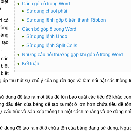
 biệt
Cách gộp ô trong Word
ư:
Sử dụng chuột phải
Sử dụng lệnh gộp ô trên thanh Ribbon
i có
rộng
Cách bỏ gộp ô trong Word
bảng
Sử dụng lệnh Undo
 tạo
Sử dụng lệnh Split Cells
.
Những câu hỏi thường gặp khi gộp ô trong Word
 các
Kết luận
biệt
biệt
úp thu hút sự chú ý của người đọc và làm nổi bật các thông t
 dụng để tạo ra một tiêu đề lớn bao quát các tiêu đề khác tro
g đầu tiên của bảng để tạo ra một ô lớn hơn chứa tiêu đề tổ
ự cấu trúc và sắp xếp thông tin một cách rõ ràng và dễ dàng nh
ử dụng để tạo ra một ô chứa tên của bảng đang sử dụng. Ngư