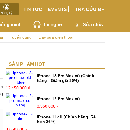
TIN TỨC
EVENTS
TRA CỨU BH
Đăng ký
hông minh
Tai nghe
Sửa chữa
ãi
Tuyển dụng
Dạy sửa điện thoại
SẢN PHẨM HOT
iPhone 13 Pro Max cũ (Chính
hãng - Giảm giá 30%)
ọi
12.450.000 ₫
ng
iPhone 12 Pro Max cũ
8.350.000 ₫
iPhone 11 cũ (Chính hãng, Rẻ
hơn 36%)
4.850.000 ₫