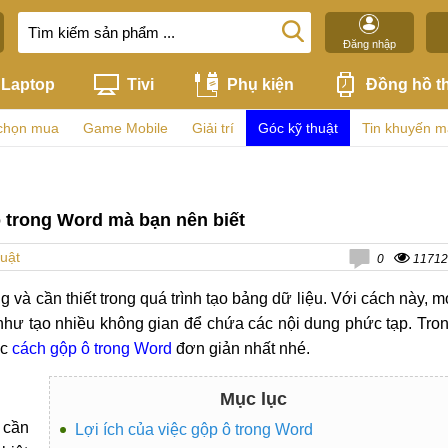
Đăng nhập
Laptop
Tivi
Phụ kiện
Đồng hồ t
chọn mua
Game Mobile
Giải trí
Góc kỹ thuật
Tin khuyến m
ô trong Word mà bạn nên biết
uật
0
11712
g và cần thiết trong quá trình tạo bảng dữ liệu. Với cách này, m
 như tạo nhiều không gian để chứa các nội dung phức tạp. Tro
ác
cách gộp ô trong Word
đơn giản nhất nhé.
Mục lục
 cần
Lợi ích của việc gộp ô trong Word