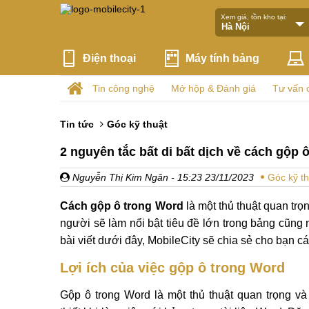
Xem giá, tồn kho tại:
Điện thoại
Máy tính bảng
Tin công nghệ
Mở hộp & Đánh giá
Tư vấn 
Tin tức
Góc kỹ thuật
2 nguyên tắc bất di bất dịch về cách gộp 
Nguyễn Thị Kim Ngân
- 15:23 23/11/2023
Góc kỹ th
Cách gộp ô trong Word
là một thủ thuật quan trọn
người sẽ làm nổi bật tiêu đề lớn trong bảng cũng
bài viết dưới đây, MobileCity sẽ chia sẻ cho bạn c
Lợi ích của việc gộp ô trong Word
Gộp ô trong Word là một thủ thuật quan trọng và