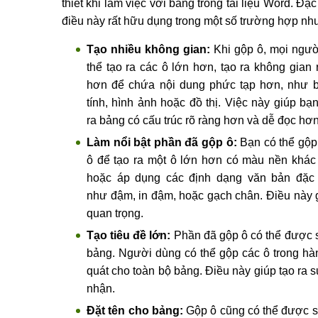
thiết khi làm việc với bảng trong tài liệu Word. Đặc
điều này rất hữu dụng trong một số trường hợp nh
Tạo nhiều không gian:
Khi gộp ô, mọi ngườ
thể tạo ra các ô lớn hơn, tạo ra không gian 
hơn để chứa nội dung phức tạp hơn, như 
tính, hình ảnh hoặc đồ thị. Việc này giúp bạn
ra bảng có cấu trúc rõ ràng hơn và dễ đọc hơn
Làm nổi bật phần đã gộp ô:
Bạn có thể gộp
ô để tạo ra một ô lớn hơn có màu nền khác 
hoặc áp dụng các định dạng văn bản đặc 
như đậm, in đậm, hoặc gạch chân. Điều này gi
quan trọng.
Tạo tiêu đề lớn:
Phần đã gộp ô có thể được sử
bảng. Người dùng có thể gộp các ô trong hàn
quát cho toàn bộ bảng. Điều này giúp tạo ra s
nhận.
Đặt tên cho bảng:
Gộp ô cũng có thể được s