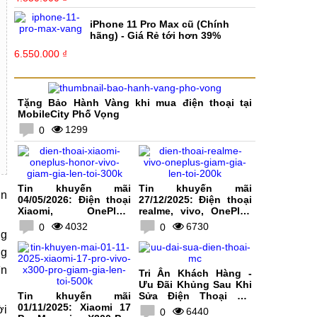
iPhone 11 Pro Max cũ (Chính
hãng) - Giá Rẻ tới hơn 39%
6.550.000 ₫
Tặng Bảo Hành Vàng khi mua điện thoại tại
MobileCity Phố Vọng
1299
0
Tin khuyến mãi
Tin khuyến mãi
in
04/05/2026: Điện thoại
27/12/2025: Điện thoại
Xiaomi, OnePlus,
realme, vivo, OnePlus
HONOR, vivo giảm giá
giảm giá lên tới 200K
4032
6730
0
0
lên tới 300K
ng
ng
ìn
Tri Ân Khách Hàng -
Ưu Đãi Khủng Sau Khi
Tin khuyến mãi
Sửa Điện Thoại Tại
01/11/2025: Xiaomi 17
MobileCity
ời
6440
0