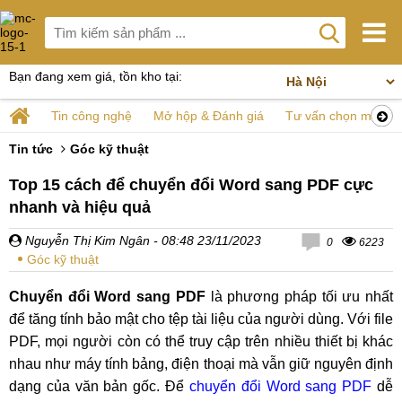
Bạn đang xem giá, tồn kho tại:
Tin công nghệ
Mở hộp & Đánh giá
Tư vấn chọn mua
Tin tức
Góc kỹ thuật
Top 15 cách để chuyển đổi Word sang PDF cực
nhanh và hiệu quả
Nguyễn Thị Kim Ngân
- 08:48 23/11/2023
0
6223
Góc kỹ thuật
Chuyển đổi Word sang PDF
là phương pháp tối ưu nhất
để tăng tính bảo mật cho tệp tài liệu của người dùng. Với file
PDF, mọi người còn có thể truy cập trên nhiều thiết bị khác
nhau như máy tính bảng, điện thoại mà vẫn giữ nguyên định
dạng của văn bản gốc. Để
chuyển đổi Word sang PDF
dễ