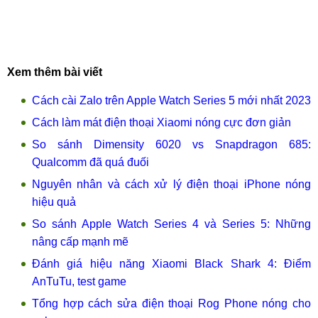
Xem thêm bài viết
Cách cài Zalo trên Apple Watch Series 5 mới nhất 2023
Cách làm mát điện thoại Xiaomi nóng cực đơn giản
So sánh Dimensity 6020 vs Snapdragon 685:
Qualcomm đã quá đuối
Nguyên nhân và cách xử lý điện thoại iPhone nóng
hiệu quả
So sánh Apple Watch Series 4 và Series 5: Những
nâng cấp mạnh mẽ
Đánh giá hiệu năng Xiaomi Black Shark 4: Điểm
AnTuTu, test game
Tổng hợp cách sửa điện thoại Rog Phone nóng cho