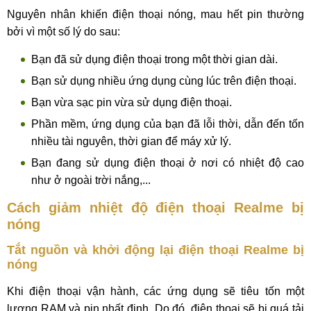
Nguyên nhân khiến điện thoại nóng, mau hết pin thường
bởi vì một số lý do sau:
Bạn đã sử dụng điện thoại trong một thời gian dài.
Bạn sử dụng nhiều ứng dụng cùng lúc trên điện thoại.
Bạn vừa sạc pin vừa sử dụng điện thoại.
Phần mềm, ứng dụng của bạn đã lỗi thời, dẫn đến tốn
nhiều tài nguyên, thời gian để máy xử lý.
Bạn đang sử dụng điện thoại ở nơi có nhiệt độ cao
như ở ngoài trời nắng,...
Cách giảm nhiệt độ điện thoại Realme bị
nóng
Tắt nguồn và khởi động lại điện thoại Realme bị
nóng
Khi điện thoại vận hành, các ứng dụng sẽ tiêu tốn một
lượng RAM và pin nhất định. Do đó, điện thoại sẽ bị quá tải