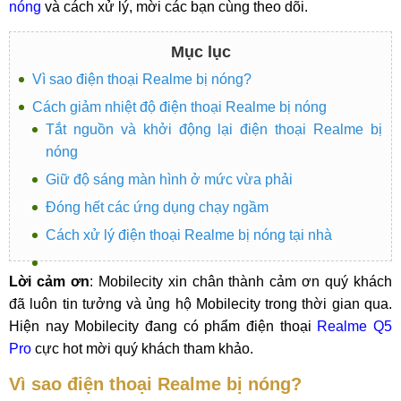
nóng
và cách xử lý, mời các bạn cùng theo dõi.
Mục lục
Vì sao điện thoại Realme bị nóng?
Cách giảm nhiệt độ điện thoại Realme bị nóng
Tắt nguồn và khởi động lại điện thoại Realme bị
nóng
Giữ độ sáng màn hình ở mức vừa phải
Đóng hết các ứng dụng chạy ngầm
Cách xử lý điện thoại Realme bị nóng tại nhà
Lời cảm ơn
: Mobilecity xin chân thành cảm ơn quý khách
đã luôn tin tưởng và ủng hộ Mobilecity trong thời gian qua.
Hiện nay Mobilecity đang có phẩm điện thoại
Realme Q5
Pro
cực hot mời quý khách tham khảo.
Vì sao điện thoại Realme bị nóng?