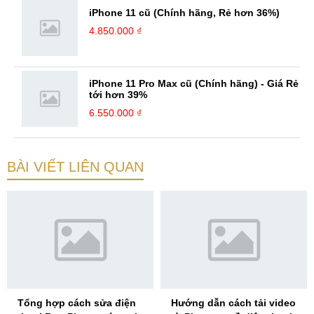
iPhone 11 cũ (Chính hãng, Rẻ hơn 36%)
4.850.000 ₫
iPhone 11 Pro Max cũ (Chính hãng) - Giá Rẻ
tới hơn 39%
6.550.000 ₫
BÀI VIẾT LIÊN QUAN
Tổng hợp cách sửa điện
Hướng dẫn cách tải video