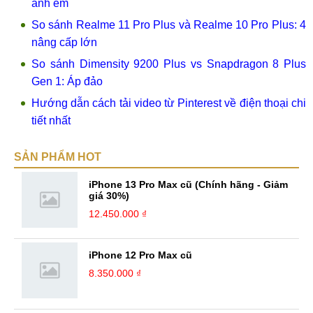
anh em
So sánh Realme 11 Pro Plus và Realme 10 Pro Plus: 4
nâng cấp lớn
So sánh Dimensity 9200 Plus vs Snapdragon 8 Plus
Gen 1: Áp đảo
Hướng dẫn cách tải video từ Pinterest về điện thoại chi
tiết nhất
SẢN PHẨM HOT
iPhone 13 Pro Max cũ (Chính hãng - Giảm
giá 30%)
12.450.000 ₫
iPhone 12 Pro Max cũ
8.350.000 ₫