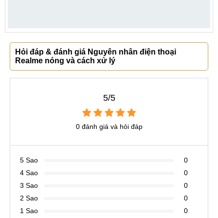
Hỏi đáp & đánh giá Nguyên nhân điện thoại
Realme nóng và cách xử lý
5/5
0 đánh giá và hỏi đáp
5 Sao
0
4 Sao
0
3 Sao
0
2 Sao
0
1 Sao
0