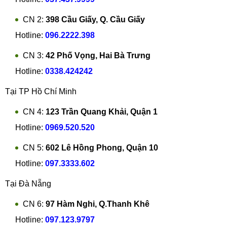
CN 2:
398 Cầu Giấy, Q. Cầu Giấy
Hotline:
096.2222.398
CN 3:
42 Phố Vọng, Hai Bà Trưng
Hotline:
0338.424242
Tại TP Hồ Chí Minh
CN 4:
123 Trần Quang Khải, Quận 1
Hotline:
0969.520.520
CN 5:
602 Lê Hồng Phong, Quận 10
Hotline:
097.3333.602
Tại Đà Nẵng
CN 6:
97 Hàm Nghi, Q.Thanh Khê
Hotline:
097.123.9797