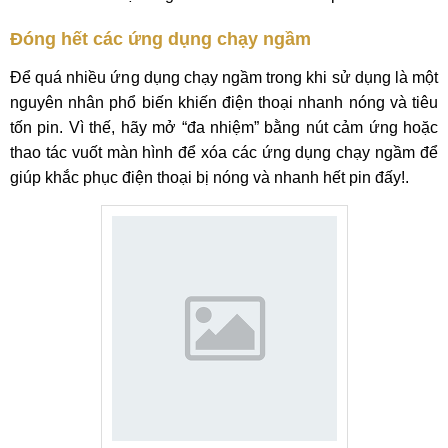
Đóng hết các ứng dụng chạy ngầm
Để quá nhiều ứng dụng chạy ngầm trong khi sử dụng là một
nguyên nhân phổ biến khiến điện thoại nhanh nóng và tiêu
tốn pin. Vì thế, hãy mở “đa nhiệm” bằng nút cảm ứng hoặc
thao tác vuốt màn hình để xóa các ứng dụng chạy ngầm để
giúp khắc phục điện thoại bị nóng và nhanh hết pin đấy!.