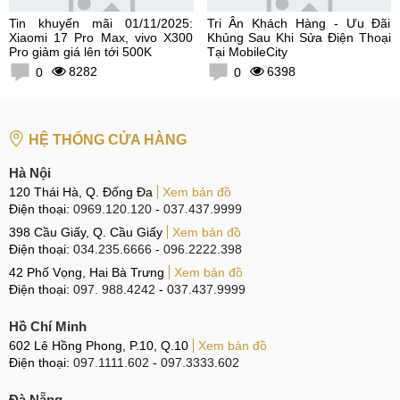
Tin khuyến mãi 01/11/2025:
Tri Ân Khách Hàng - Ưu Đãi
Xiaomi 17 Pro Max, vivo X300
Khủng Sau Khi Sửa Điện Thoại
Pro giảm giá lên tới 500K
Tại MobileCity
8282
6398
0
0
HỆ THỐNG CỬA HÀNG
Hà Nội
120 Thái Hà, Q. Đống Đa
Xem bản đồ
Điện thoại:
0969.120.120
-
037.437.9999
398 Cầu Giấy, Q. Cầu Giấy
Xem bản đồ
Điện thoại:
034.235.6666
-
096.2222.398
42 Phố Vọng, Hai Bà Trưng
Xem bản đồ
Điện thoại:
097. 988.4242
-
037.437.9999
Hồ Chí Minh
602 Lê Hồng Phong, P.10, Q.10
Xem bản đồ
Điện thoại:
097.1111.602
-
097.3333.602
Đà Nẵng