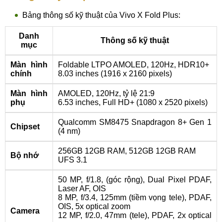
Bảng thông số kỹ thuật của Vivo X Fold Plus:
Danh
Thông số kỹ thuật
mục
Màn hình
Foldable LTPO AMOLED, 120Hz, HDR10+
chính
8.03 inches (1916 x 2160 pixels)
Màn hình
AMOLED, 120Hz, tỷ lệ 21:9
phụ
6.53 inches, Full HD+ (1080 x 2520 pixels)
Qualcomm SM8475 Snapdragon 8+ Gen 1
Chipset
(4 nm)
256GB 12GB RAM, 512GB 12GB RAM
Bộ nhớ
UFS 3.1
50 MP, f/1.8, (góc rộng), Dual Pixel PDAF,
Laser AF, OIS
8 MP, f/3.4, 125mm (tiềm vọng tele), PDAF,
OIS, 5x optical zoom
Camera
12 MP, f/2.0, 47mm (tele), PDAF, 2x optical