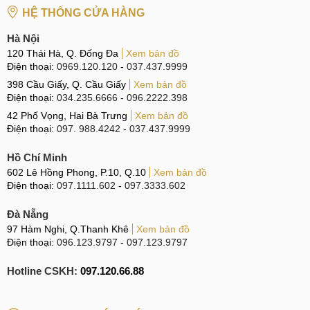
HỆ THỐNG CỬA HÀNG
Hà Nội
120 Thái Hà, Q. Đống Đa
Xem bản đồ
Điện thoại:
0969.120.120
-
037.437.9999
398 Cầu Giấy, Q. Cầu Giấy
Xem bản đồ
Điện thoại:
034.235.6666
-
096.2222.398
42 Phố Vọng, Hai Bà Trưng
Xem bản đồ
Điện thoại:
097. 988.4242
-
037.437.9999
Hồ Chí Minh
602 Lê Hồng Phong, P.10, Q.10
Xem bản đồ
Điện thoại:
097.1111.602
-
097.3333.602
Đà Nẵng
97 Hàm Nghi, Q.Thanh Khê
Xem bản đồ
Điện thoại:
096.123.9797
-
097.123.9797
Hotline CSKH:
097.120.66.88