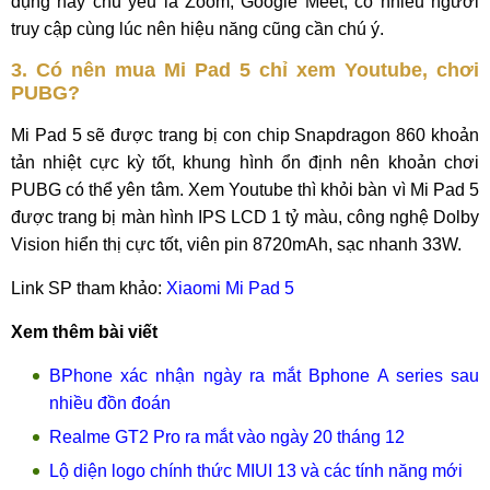
dụng này chủ yếu là Zoom, Google Meet, có nhiều người
truy cập cùng lúc nên hiệu năng cũng cần chú ý.
3. Có nên mua Mi Pad 5 chỉ xem Youtube, chơi
PUBG?
Mi Pad 5 sẽ được trang bị con chip Snapdragon 860 khoản
tản nhiệt cực kỳ tốt, khung hình ổn định nên khoản chơi
PUBG có thể yên tâm. Xem Youtube thì khỏi bàn vì Mi Pad 5
được trang bị màn hình IPS LCD 1 tỷ màu, công nghệ Dolby
Vision hiển thị cực tốt, viên pin 8720mAh, sạc nhanh 33W.
Link SP tham khảo:
Xiaomi Mi Pad 5
Xem thêm bài viết
BPhone xác nhận ngày ra mắt Bphone A series sau
nhiều đồn đoán
Realme GT2 Pro ra mắt vào ngày 20 tháng 12
Lộ diện logo chính thức MIUI 13 và các tính năng mới