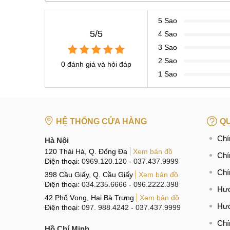
5 Sao
5/5
4 Sao
3 Sao
2 Sao
0 đánh giá và hỏi đáp
1 Sao
HỆ THỐNG CỬA HÀNG
QU
Chí
Hà Nội
120 Thái Hà, Q. Đống Đa
Xem bản đồ
Chí
Điện thoại:
0969.120.120
-
037.437.9999
Chí
398 Cầu Giấy, Q. Cầu Giấy
Xem bản đồ
Điện thoại:
034.235.6666
-
096.2222.398
Hướ
42 Phố Vọng, Hai Bà Trưng
Xem bản đồ
Hướ
Điện thoại:
097. 988.4242
-
037.437.9999
Chí
Hồ Chí Minh