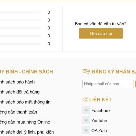
0
0
Bạn có vấn đề cần tư vấn?
0
Gửi câu hỏi
0
0
Y ĐỊNH - CHÍNH SÁCH
ĐĂNG KÝ NHẬN B
nh sách bảo hành
nh sách đổi trả hàng
LIÊN KẾT
nh sách bảo mật thông tin
Facebook
ng dẫn thanh toán
Youtube
ng dẫn mua hàng Online
OA Zalo
nh sách đại lý linh, phụ kiện