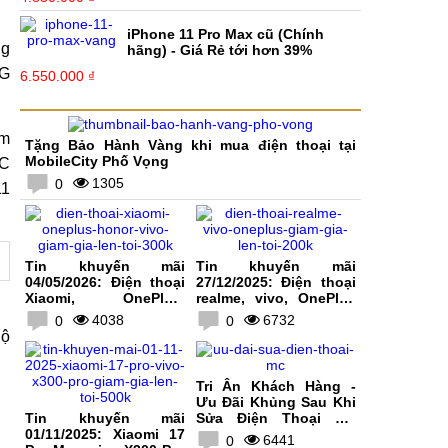
iPhone 11 Pro Max cũ (Chính
ng
hãng) - Giá Rẻ tới hơn 39%
8G
6.550.000 ₫
ăm
Tặng Bảo Hành Vàng khi mua điện thoại tại
MobileCity Phố Vọng
3C
1305
0
11
Tin khuyến mãi
Tin khuyến mãi
04/05/2026: Điện thoại
27/12/2025: Điện thoại
Xiaomi, OnePlus,
realme, vivo, OnePlus
HONOR, vivo giảm giá
giảm giá lên tới 200K
4038
6732
0
0
lên tới 300K
lộ
Tri Ân Khách Hàng -
Ưu Đãi Khủng Sau Khi
Tin khuyến mãi
Sửa Điện Thoại Tại
01/11/2025: Xiaomi 17
MobileCity
6441
0