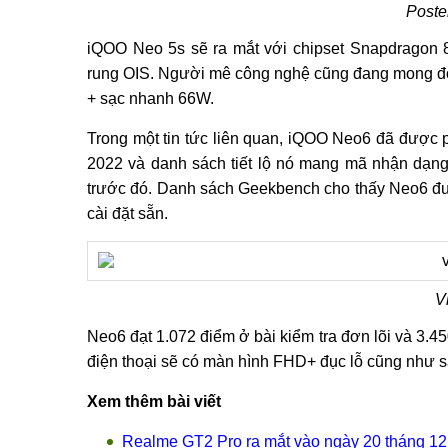
Poste
iQOO Neo 5s sẽ ra mắt với chipset Snapdragon
rung OIS. Người mê công nghệ cũng đang mong đợ
+ sạc nhanh 66W.
Trong một tin tức liên quan, iQOO Neo6 đã được p
2022 và danh sách tiết lộ nó mang mã nhận dạn
trước đó. Danh sách Geekbench cho thấy Neo6 đ
cài đặt sẵn.
V
Neo6 đạt 1.072 điểm ở bài kiểm tra đơn lõi và 3.45
điện thoại sẽ có màn hình FHD+ đục lỗ cũng như 
Xem thêm bài viết
Realme GT2 Pro ra mắt vào ngày 20 tháng 12