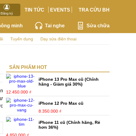
TIN TỨC
EVENTS
TRA CỨU BH
Đăng ký
hông minh
Tai nghe
Sửa chữa
ãi
Tuyển dụng
Dạy sửa điện thoại
SẢN PHẨM HOT
iPhone 13 Pro Max cũ (Chính
hãng - Giảm giá 30%)
ên
12.450.000 ₫
sự
iPhone 12 Pro Max cũ
ức
8.350.000 ₫
iPhone 11 cũ (Chính hãng, Rẻ
hơn 36%)
4.850.000 ₫