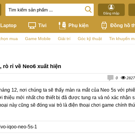
Đăng nhập
Laptop
Tivi
Phụ kiện
Đồng hồ t
chọn mua
Game Mobile
Giải trí
Góc kỹ thuật
Tin khuyến m
rò rỉ về Neo6 xuất hiện
0
2827
háng 12, nơi chúng ta sẽ thấy màn ra mắt của Neo 5s với phi
 thiệu mới nhất cho thiết bị đã được tung ra và nó xác nhận 
oại này cũng sẽ đóng vai trò là điện thoại chơi game chính th