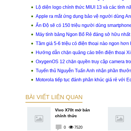
Lộ diện logo chính thức MIUI 13 và các tính 
Apple ra mắt ứng dụng bảo vệ người dùng An
Ấn Độ sẽ có 150 triệu người dùng smartphone
Máy tính bảng Ngon Bổ Rẻ đáng sở hữu nhất l
Tầm giá 5-6 triệu có điện thoại nào ngon hơ
Hướng dẫn chặn quảng cáo trên điện thoại X
OxygenOS 12 chặn quyền truy cập camera tr
Tuyển thủ Nguyễn Tuấn Anh nhận phần thưởn
Motorola tiếp tục đánh phân khúc giá rẻ với 
BÀI VIẾT LIÊN QUAN
23e 5G với
Vivo X70t mở bán
mensity
chính thức
GB
4
0
7520