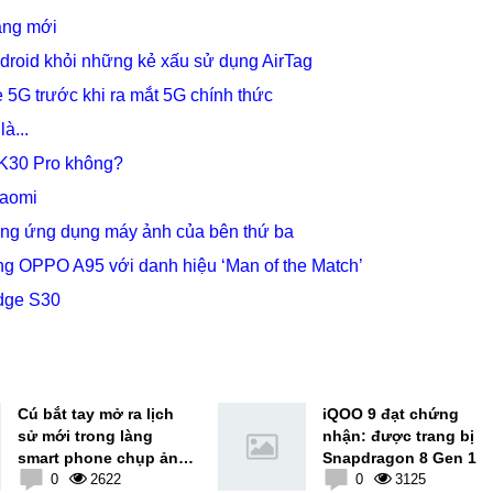
năng mới
droid khỏi những kẻ xấu sử dụng AirTag
 5G trước khi ra mắt 5G chính thức
à...
n K30 Pro không?
iaomi
ong ứng dụng máy ảnh của bên thứ ba
g OPPO A95 với danh hiệu ‘Man of the Match’
Edge S30
Cú bắt tay mở ra lịch
iQOO 9 đạt chứng
sử mới trong làng
nhận: được trang bị
smart phone chụp ảnh
Snapdragon 8 Gen 1
cao cấp giữa Vivo và
0
2622
0
3125