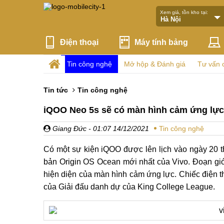
Xem giá, tồn kho tại:
Điện thoại
Máy tính bảng
Tin công nghệ
Mở hộp & Đánh giá
Tư vấn 
Tin tức
Tin công nghệ
iQOO Neo 5s sẽ có màn hình cảm ứng lực, 
Giang Đức
- 01:07 14/12/2021
Tin công nghệ
Có một sự kiện iQOO được lên lịch vào ngày 20 t
bản Origin OS Ocean mới nhất của Vivo. Đoạn giới
hiện diện của màn hình cảm ứng lực. Chiếc điện th
của Giải đấu danh dự của King College League.