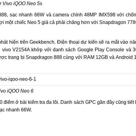
r Vivo iQOO Neo 5s
 888, sạc nhanh 66W và camera chính 48MP IMX598 với chố
i một chiếc Neo 5 giá cả phải chăng hơn với Snapdragon 77
hát hiện trên Geekbench. Điện thoại dự kiến sẽ ra mắt vào n
g vivo V2154A khớp với danh sách Google Play Console và 
ược trang bị Snapdragon 888 cùng với RAM 12GB và Android 
ivo iQOO Neo 6
0 điểm ở bài kiểm tra đa lõi. Danh sách GPC gần đây cũng tiết 
sạc nhanh 66W.