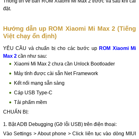
Thông tin về bản ROM Xiaomi Mi Max 2 trước và sau khi cài
đặt.
Hướng dẫn up ROM Xiaomi Mi Max 2 (Tiếng
Việt chạy ổn định)
YÊU CẦU và chuẩn bị cho các bước up
ROM Xiaomi Mi
Max 2
cần như sau:
Xiaomi Mi Max 2 chưa cần Unlock Bootloader
Máy tính được cài sẵn Net Framework
Kết nối mạng sẵn sàng
Cáp USB Type-C
Tải phẩm mềm
CHUẨN BỊ:
1. Bật ADB Debugging (Gỡ lỗi USB) trên điện thoại:
Vào Settings > About phone > Click liên tục vào dòng MIUI