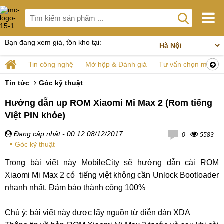
Bạn đang xem giá, tồn kho tại:
Tin công nghệ
Mở hộp & Đánh giá
Tư vấn chọn mua
Tin tức
Góc kỹ thuật
Hướng dẫn up ROM Xiaomi Mi Max 2 (Rom tiếng
Việt PIN khỏe)
Đang cập nhật
- 00:12 08/12/2017
0
5583
Góc kỹ thuật
Trong bài viết này MobileCity sẽ hướng dẫn cài ROM
Xiaomi Mi Max 2 có tiếng việt không cần Unlock Bootloader
nhanh nhất. Đảm bảo thành công 100%
Chú ý: bài viết này được lấy nguồn từ diễn đàn XDA