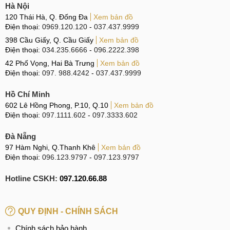
Hà Nội
120 Thái Hà, Q. Đống Đa
Xem bản đồ
Điện thoại:
0969.120.120
-
037.437.9999
398 Cầu Giấy, Q. Cầu Giấy
Xem bản đồ
Điện thoại:
034.235.6666
-
096.2222.398
42 Phố Vọng, Hai Bà Trưng
Xem bản đồ
Điện thoại:
097. 988.4242
-
037.437.9999
Hồ Chí Minh
602 Lê Hồng Phong, P.10, Q.10
Xem bản đồ
Điện thoại:
097.1111.602
-
097.3333.602
Đà Nẵng
97 Hàm Nghi, Q.Thanh Khê
Xem bản đồ
Điện thoại:
096.123.9797
-
097.123.9797
Hotline CSKH:
097.120.66.88
QUY ĐỊNH - CHÍNH SÁCH
Chính sách bảo hành