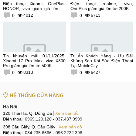
Điện thoại Xiaomi, OnePlus,
Điện thoại realme, vivo,
HONOR, vivo giảm giá lên tới
OnePlus giảm giá lên tới 200K
300K
4012
6713
0
0
Tin khuyến mãi 01/11/2025:
Tri Ân Khách Hàng - Ưu Đãi
Xiaomi 17 Pro Max, vivo X300
Khủng Sau Khi Sửa Điện Thoại
Pro giảm giá lên tới 500K
Tại MobileCity
8313
6427
0
0
HỆ THỐNG CỬA HÀNG
Hà Nội
120 Thái Hà, Q. Đống Đa
Xem bản đồ
Điện thoại:
0969.120.120
-
037.437.9999
398 Cầu Giấy, Q. Cầu Giấy
Xem bản đồ
Điện thoại:
034.235.6666
-
096.2222.398