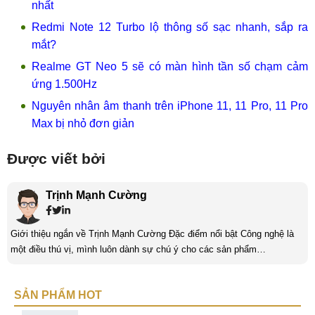
nhất
Redmi Note 12 Turbo lộ thông số sạc nhanh, sắp ra
mắt?
Realme GT Neo 5 sẽ có màn hình tần số chạm cảm
ứng 1.500Hz
Nguyên nhân âm thanh trên iPhone 11, 11 Pro, 11 Pro
Max bị nhỏ đơn giản
Được viết bởi
Trịnh Mạnh Cường
Giới thiệu ngắn về Trịnh Mạnh Cường Đặc điểm nổi bật Công nghệ là
một điều thú vị, mình luôn dành sự chú ý cho các sản phẩm
smartphone và viễn thông mới. Mình thường xuyên theo dõi và học hỏi
về Hi-Tech. Sự ham học vốn có sẽ đưa bản thân mình tới với nhiều sự
SẢN PHẨM HOT
hiểu biết mới mẻ và thú vị. Tinh thần tự giác và sự chuyên nghiệp là
điều mà mình đang rèn luyện và hướng tới. ...