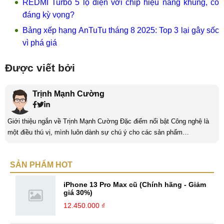
REDMI Turbo 5 lộ diện với chip hiệu năng khủng, có
đáng kỳ vọng?
Bảng xếp hạng AnTuTu tháng 8 2025: Top 3 lại gây sốc
vì phá giá
Được viết bởi
Trịnh Mạnh Cường
Giới thiệu ngắn về Trịnh Mạnh Cường Đặc điểm nổi bật Công nghệ là
một điều thú vị, mình luôn dành sự chú ý cho các sản phẩm
smartphone và viễn thông mới. Mình thường xuyên theo dõi và học hỏi
về Hi-Tech. Sự ham học vốn có sẽ đưa bản thân mình tới với nhiều sự
SẢN PHẨM HOT
hiểu biết mới mẻ và thú vị. Tinh thần tự giác và sự chuyên nghiệp là
điều mà mình đang rèn luyện và hướng tới. ...
iPhone 13 Pro Max cũ (Chính hãng - Giảm
giá 30%)
12.450.000 ₫