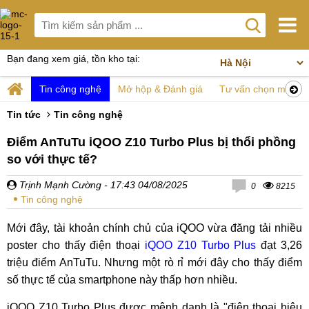
Bạn đang xem giá, tồn kho tại:
Tin công nghệ
Mở hộp & Đánh giá
Tư vấn chọn mua
Tin tức
Tin công nghệ
Điểm AnTuTu iQOO Z10 Turbo Plus bị thổi phồng
so với thực tế?
Trịnh Mạnh Cường
- 17:43 04/08/2025
0
8215
Tin công nghệ
Mới đây, tài khoản chính chủ của iQOO vừa đăng tải nhiều
poster cho thấy điện thoại
iQOO Z10 Turbo Plus
đạt 3,26
triệu điểm AnTuTu. Nhưng một rò rỉ mới đây cho thấy điểm
số thực tế của smartphone này thấp hơn nhiều.
iQOO Z10 Turbo Plus được mệnh danh là "điện thoại hiệu