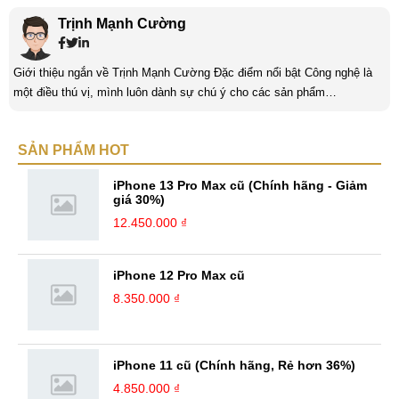
Trịnh Mạnh Cường
Giới thiệu ngắn về Trịnh Mạnh Cường Đặc điểm nổi bật Công nghệ là
một điều thú vị, mình luôn dành sự chú ý cho các sản phẩm
smartphone và viễn thông mới. Mình thường xuyên theo dõi và học hỏi
về Hi-Tech. Sự ham học vốn có sẽ đưa bản thân mình tới với nhiều sự
SẢN PHẨM HOT
hiểu biết mới mẻ và thú vị. Tinh thần tự giác và sự chuyên nghiệp là
điều mà mình đang rèn luyện và hướng tới. ...
iPhone 13 Pro Max cũ (Chính hãng - Giảm
giá 30%)
12.450.000 ₫
iPhone 12 Pro Max cũ
8.350.000 ₫
iPhone 11 cũ (Chính hãng, Rẻ hơn 36%)
4.850.000 ₫