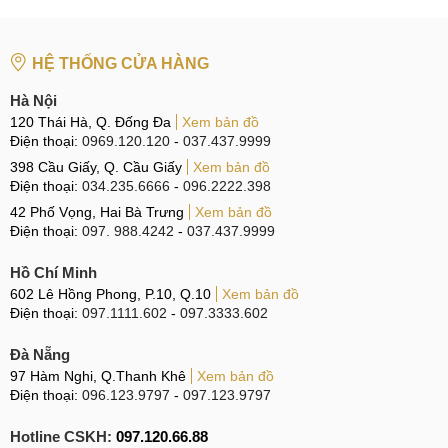
HỆ THỐNG CỬA HÀNG
Hà Nội
120 Thái Hà, Q. Đống Đa
Xem bản đồ
Điện thoại:
0969.120.120
-
037.437.9999
398 Cầu Giấy, Q. Cầu Giấy
Xem bản đồ
Điện thoại:
034.235.6666
-
096.2222.398
42 Phố Vọng, Hai Bà Trưng
Xem bản đồ
Điện thoại:
097. 988.4242
-
037.437.9999
Hồ Chí Minh
602 Lê Hồng Phong, P.10, Q.10
Xem bản đồ
Điện thoại:
097.1111.602
-
097.3333.602
Đà Nẵng
97 Hàm Nghi, Q.Thanh Khê
Xem bản đồ
Điện thoại:
096.123.9797
-
097.123.9797
Hotline CSKH:
097.120.66.88