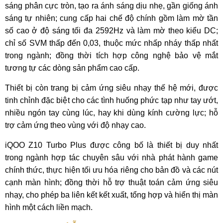
sáng phân cực tròn, tạo ra ánh sáng dịu nhẹ, gần giống ánh
sáng tự nhiên; cung cấp hai chế độ chính gồm làm mờ tần
số cao ở độ sáng tối đa 2592Hz và làm mờ theo kiểu DC;
chỉ số SVM thấp đến 0,03, thuộc mức nhấp nháy thấp nhất
trong ngành; đồng thời tích hợp công nghệ bảo vệ mắt
tương tự các dòng sản phẩm cao cấp.
Thiết bị còn trang bị cảm ứng siêu nhạy thế hệ mới, được
tinh chỉnh đặc biệt cho các tình huống phức tạp như tay ướt,
nhiều ngón tay cùng lúc, hay khi dùng kính cường lực; hỗ
trợ cảm ứng theo vùng với độ nhạy cao.
iQOO Z10 Turbo Plus được công bố là thiết bị duy nhất
trong ngành hợp tác chuyên sâu với nhà phát hành game
chính thức, thực hiện tối ưu hóa riêng cho bản đồ và các nút
cạnh màn hình; đồng thời hỗ trợ thuật toán cảm ứng siêu
nhạy, cho phép ba liên kết kết xuất, tổng hợp và hiển thị màn
hình một cách liền mạch.