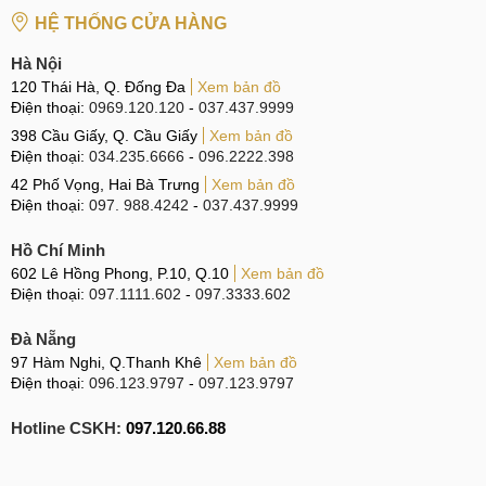
HỆ THỐNG CỬA HÀNG
Hà Nội
120 Thái Hà, Q. Đống Đa
Xem bản đồ
Điện thoại:
0969.120.120
-
037.437.9999
398 Cầu Giấy, Q. Cầu Giấy
Xem bản đồ
Điện thoại:
034.235.6666
-
096.2222.398
42 Phố Vọng, Hai Bà Trưng
Xem bản đồ
Điện thoại:
097. 988.4242
-
037.437.9999
Hồ Chí Minh
602 Lê Hồng Phong, P.10, Q.10
Xem bản đồ
Điện thoại:
097.1111.602
-
097.3333.602
Đà Nẵng
97 Hàm Nghi, Q.Thanh Khê
Xem bản đồ
Điện thoại:
096.123.9797
-
097.123.9797
Hotline CSKH:
097.120.66.88