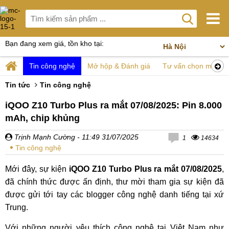
Bạn đang xem giá, tồn kho tại:
Tin công nghệ
Mở hộp & Đánh giá
Tư vấn chọn mua
Tin tức
Tin công nghệ
iQOO Z10 Turbo Plus ra mắt 07/08/2025: Pin 8.000
mAh, chip khủng
Trịnh Mạnh Cường
- 11:49 31/07/2025
1
14634
Tin công nghệ
Mới đây, sự kiện
iQOO Z10 Turbo Plus ra mắt 07/08/2025
,
đã chính thức được ấn định, thư mời tham gia sự kiện đã
được gửi tới tay các
blogger
công nghệ danh tiếng tại xứ
Trung.
Với những người yêu thích công nghệ tại Việt Nam như