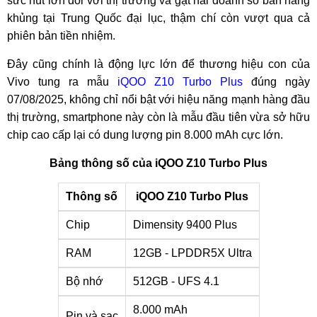
sức hút lớn đối với thị trường và gặt hái doanh số bán hàng
khủng tại Trung Quốc đại lục, thậm chí còn vượt qua cả
phiên bản tiền nhiệm.
Đây cũng chính là động lực lớn để thương hiệu con của
Vivo tung ra mẫu
iQOO Z10 Turbo Plus
đúng ngày
07/08/2025, không chỉ nổi bật với hiệu năng mạnh hàng đầu
thị trường, smartphone này còn là mẫu đầu tiên vừa sở hữu
chip cao cấp lại có dung lượng pin 8.000 mAh cực lớn.
Bảng thông số của iQOO Z10 Turbo Plus
Thông số
iQOO Z10 Turbo Plus
Chip
Dimensity 9400 Plus
RAM
12GB - LPDDR5X Ultra
Bộ nhớ
512GB - UFS 4.1
8.000 mAh
Pin và sạc