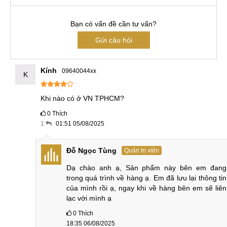
Bạn có vấn đề cần tư vấn?
Gửi câu hỏi
Kính
09640044xx
K
Khi nào có ở VN TPHCM?
0
Thích
1
01:51 05/08/2025
Đỗ Ngọc Tùng
Quản trị viên
Dạ chào anh ạ, Sản phẩm này bên em đang 
trong quá trình về hàng ạ. Em đã lưu lại thông tin 
của mình rồi ạ, ngay khi về hàng bên em sẽ liên 
lạc với mình ạ
0
Thích
18:35 06/08/2025