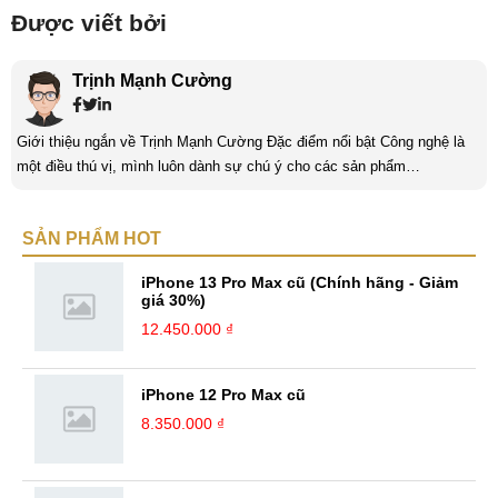
Được viết bởi
Trịnh Mạnh Cường
Giới thiệu ngắn về Trịnh Mạnh Cường Đặc điểm nổi bật Công nghệ là
một điều thú vị, mình luôn dành sự chú ý cho các sản phẩm
smartphone và viễn thông mới. Mình thường xuyên theo dõi và học hỏi
về Hi-Tech. Sự ham học vốn có sẽ đưa bản thân mình tới với nhiều sự
SẢN PHẨM HOT
hiểu biết mới mẻ và thú vị. Tinh thần tự giác và sự chuyên nghiệp là
điều mà mình đang rèn luyện và hướng tới. ...
iPhone 13 Pro Max cũ (Chính hãng - Giảm
giá 30%)
12.450.000 ₫
iPhone 12 Pro Max cũ
8.350.000 ₫