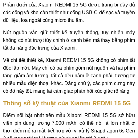
Phần dưới của Xiaomi REDMI 15 5G được trang bị đầy đủ
các cổng và khe cần thiết như cổng USB-C để sạc và truyền
dữ liệu, loa ngoài cùng micro thu âm.
Nút nguồn vẫn giữ thiết kế truyền thống, tuy nhiên máy
không có nút trượt tùy chỉnh ở cạnh bên mà thay bằng phím
tắt đa năng đặc trưng của Xiaomi.
Về chi tiết thiết kế, Xiaomi REDMI 15 5G không có phím tắt
độc lập mới. Máy chỉ có ba phím gồm nút nguồn và hai phím
tăng giảm âm lượng, tất cả đều nằm ở cạnh phải, tương tự
nhiều mẫu điện thoại khác. Đáng chú ý, các phím cứng này
có độ nảy tốt, mang lại cảm giác phản hồi xúc giác rõ ràng.
Thông số kỹ thuật của Xiaomi REDMI 15 5G
Điểm nổi bật nhất trên mẫu Xiaomi REDMI 15 5G sở hữu
viên pin dung lượng 7.000 mAh, có thể nói là lớn nhất ở
thời điểm nó ra mắt, kết hợp với vi xử lý Snapdragon 6s Gen