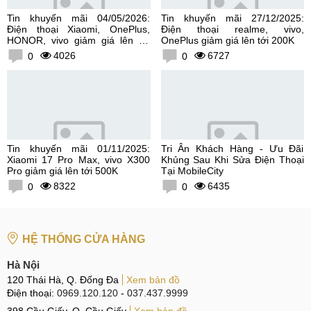
Tin khuyến mãi 04/05/2026:
Tin khuyến mãi 27/12/2025:
Điện thoại Xiaomi, OnePlus,
Điện thoại realme, vivo,
HONOR, vivo giảm giá lên tới
OnePlus giảm giá lên tới 200K
300K
4026
6727
0
0
Tin khuyến mãi 01/11/2025:
Tri Ân Khách Hàng - Ưu Đãi
Xiaomi 17 Pro Max, vivo X300
Khủng Sau Khi Sửa Điện Thoại
Pro giảm giá lên tới 500K
Tại MobileCity
8322
6435
0
0
HỆ THỐNG CỬA HÀNG
Hà Nội
120 Thái Hà, Q. Đống Đa
Xem bản đồ
Điện thoại:
0969.120.120
-
037.437.9999
398 Cầu Giấy, Q. Cầu Giấy
Xem bản đồ