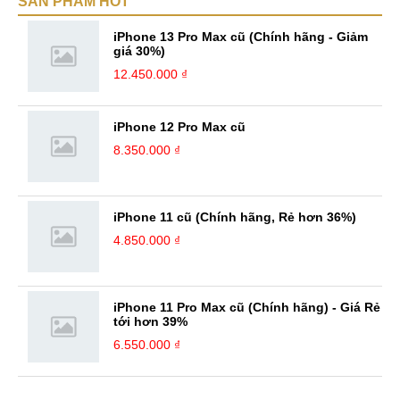
SẢN PHẨM HOT
hiểu biết mới mẻ và thú vị. Tinh thần tự giác và sự chuyên nghiệp là
điều mà mình đang rèn luyện và hướng tới. ...
iPhone 13 Pro Max cũ (Chính hãng - Giảm
giá 30%)
12.450.000 ₫
iPhone 12 Pro Max cũ
8.350.000 ₫
iPhone 11 cũ (Chính hãng, Rẻ hơn 36%)
4.850.000 ₫
iPhone 11 Pro Max cũ (Chính hãng) - Giá Rẻ
tới hơn 39%
6.550.000 ₫