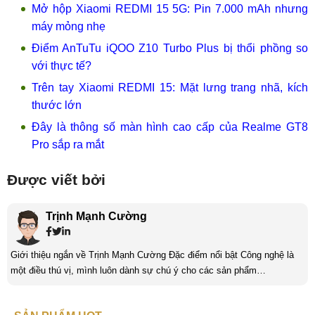
Mở hộp Xiaomi REDMI 15 5G: Pin 7.000 mAh nhưng
máy mỏng nhẹ
Điểm AnTuTu iQOO Z10 Turbo Plus bị thổi phồng so
với thực tế?
Trên tay Xiaomi REDMI 15: Mặt lưng trang nhã, kích
thước lớn
Đây là thông số màn hình cao cấp của Realme GT8
Pro sắp ra mắt
Được viết bởi
Trịnh Mạnh Cường
Giới thiệu ngắn về Trịnh Mạnh Cường Đặc điểm nổi bật Công nghệ là
một điều thú vị, mình luôn dành sự chú ý cho các sản phẩm
smartphone và viễn thông mới. Mình thường xuyên theo dõi và học hỏi
về Hi-Tech. Sự ham học vốn có sẽ đưa bản thân mình tới với nhiều sự