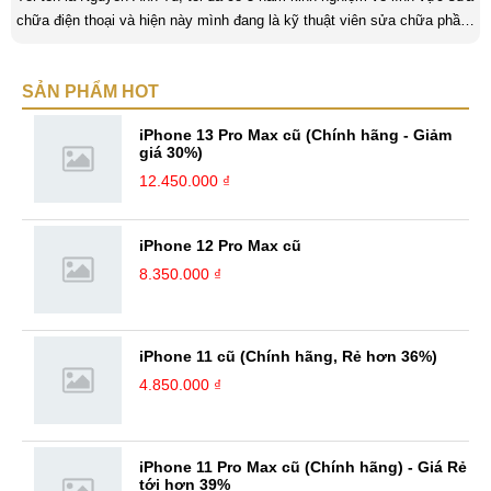
chữa điện thoại và hiện này mình đang là kỹ thuật viên sửa chữa phần
cứng và phần mềm tại Mobilecity. Tôi là người thân thiện thích giúp đỡ
mọi người, tôi thích giải quyết những công việc khó và mang tính thử
SẢN PHẨM HOT
thách và là một người đam mê công nghệ tôi luôn thích tìm tòi những
cái mới và Mobilecity đã giúp tôi thực hiện điều đó. ...
iPhone 13 Pro Max cũ (Chính hãng - Giảm
giá 30%)
12.450.000 ₫
iPhone 12 Pro Max cũ
8.350.000 ₫
iPhone 11 cũ (Chính hãng, Rẻ hơn 36%)
4.850.000 ₫
iPhone 11 Pro Max cũ (Chính hãng) - Giá Rẻ
tới hơn 39%