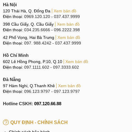
Hà Nội
120 Thái Hà, Q. Đống Đa
Xem bản đồ
Điện thoại:
0969.120.120
-
037.437.9999
398 Cầu Giấy, Q. Cầu Giấy
Xem bản đồ
Điện thoại:
034.235.6666
-
096.2222.398
42 Phố Vọng, Hai Bà Trưng
Xem bản đồ
Điện thoại:
097. 988.4242
-
037.437.9999
Hồ Chí Minh
602 Lê Hồng Phong, P.10, Q.10
Xem bản đồ
Điện thoại:
097.1111.602
-
097.3333.602
Đà Nẵng
97 Hàm Nghi, Q.Thanh Khê
Xem bản đồ
Điện thoại:
096.123.9797
-
097.123.9797
Hotline CSKH:
097.120.66.88
QUY ĐỊNH - CHÍNH SÁCH