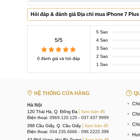
Hỏi đáp & đánh giá Địa chỉ mua iPhone 7 Plus 
5 Sao
5/5
4 Sao
3 Sao
2 Sao
0 đánh giá và hỏi đáp
1 Sao
HỆ THỐNG CỬA HÀNG
QU
Chí
Hà Nội
120 Thái Hà, Q. Đống Đa
Xem bản đồ
Chí
Điện thoại:
0969.120.120
-
037.437.9999
Chí
398 Cầu Giấy, Q. Cầu Giấy
Xem bản đồ
Điện thoại:
034.235.6666
-
096.2222.398
Hướ
42 Phố Vọng, Hai Bà Trưng
Xem bản đồ