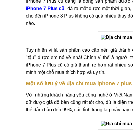
iPhone 7 Plus cũ đang là dòng sản phẩm được 
iPhone 7 Plus cũ
đã ra mắt được một thời gian, 
cho đến iPhone 8 Plus không có quá nhiều thay đổi
nào.
Tuy nhiên vì là sản phẩm cao cấp nên giá thành
"tậu" được em nó về nhà! Chính vì thế à người t
iPhone 7 Plus cũ có giá thành rẻ hơn rất nhiều s
mình một chỗ mua thích hợp và uy tín.
Một số lưu ý về địa chỉ mua iphone 7 plus 
Với những khách hàng yêu công nghệ ở Việt Nam 
dữ được giá độ bền cũng rất tốt cho, dù là điện t
thể đảm bảo đến 99%, các tình trạng lag máy hay má