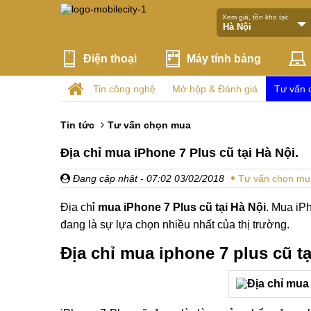
Xem giá, tồn kho tại:
Điện thoại
Máy tính bảng
Tin công nghệ
Mở hộp & Đánh giá
Tư vấn 
Tin tức
Tư vấn chọn mua
Địa chỉ mua iPhone 7 Plus cũ tại Hà Nội.
Đang cập nhật
- 07:02 03/02/2018
Tư vấn chọn mu
Địa chỉ
mua iPhone 7 Plus cũ tại Hà Nội
. Mua iPh
đang là sự lựa chọn nhiều nhất của thị trường.
Địa chỉ mua iphone 7 plus cũ tạ