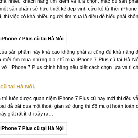
khá nhiều khách hàng tìm kiếm và lựa chọn, mặc dù sản ph
một sản phẩm sở hữu thiết kế đẹp vinh cửu kể từ thời iPhone
, thì việc có khá nhiều người tìm mua là điều dễ hiểu phải khô
 của sản phẩm này khá cao không phải ai cũng đủ khả năng 
a mới tìm mua những địa chỉ mua iPhone 7 Plus cũ tại Hà Nộ
o với iPhone 7 Plus chính hãng nếu biết cách chọn lựa và tì c
cũ tại Hà Nội.
thì luôn được quan niệm iPhone 7 Plus cũ hay mới thì đều v
hoại dẫ trải qua một thoài gian sử dụng thì độ mượt hoàn toàn 
y giật rất ít khi xảy ra…