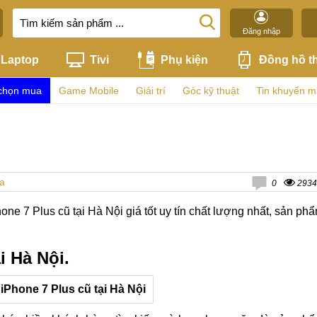
Đăng nhập
Laptop
Tivi
Phụ kiện
Đồng hồ t
chọn mua
Game Mobile
Giải trí
Góc kỹ thuật
Tin khuyến m
a
0
2934
one 7 Plus cũ tại Hà Nội giá tốt uy tín chất lượng nhất, sản ph
i Hà Nội.