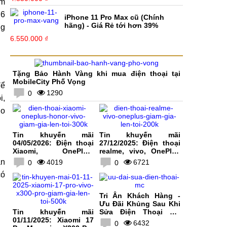
ẩm
 6
iPhone 11 Pro Max cũ (Chính
hãng) - Giá Rẻ tới hơn 39%
ng
6.550.000 ₫
Tặng Bảo Hành Vàng khi mua điện thoại tại
MobileCity Phố Vọng
để
1290
0
i,
ho
Tin khuyến mãi
Tin khuyến mãi
04/05/2026: Điện thoại
27/12/2025: Điện thoại
Xiaomi, OnePlus,
realme, vivo, OnePlus
HONOR, vivo giảm giá
giảm giá lên tới 200K
ẫn
4019
6721
0
0
lên tới 300K
có
Tri Ân Khách Hàng -
Ưu Đãi Khủng Sau Khi
Tin khuyến mãi
Sửa Điện Thoại Tại
01/11/2025: Xiaomi 17
MobileCity
6432
0