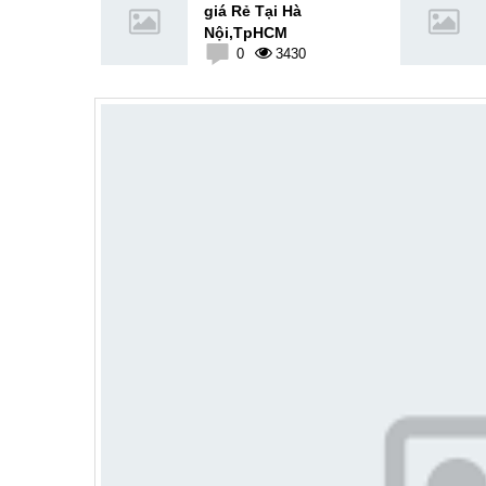
 tiết và
giá Rẻ Tại Hà
hất 100%
Nội,TpHCM
3
0
3430