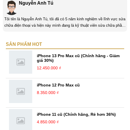
Nguyễn Anh Tú
Tôi tên là Nguyễn Anh Tú, tôi đã có 5 năm kinh nghiệm về lĩnh vực sửa
chữa điện thoại và hiện này mình đang là kỹ thuật viên sửa chữa phần
cứng và phần mềm tại Mobilecity. Tôi là người thân thiện thích giúp đỡ
mọi người, tôi thích giải quyết những công việc khó và mang tính thử
SẢN PHẨM HOT
thách và là một người đam mê công nghệ tôi luôn thích tìm tòi những
cái mới và Mobilecity đã giúp tôi thực hiện điều đó. ...
iPhone 13 Pro Max cũ (Chính hãng - Giảm
giá 30%)
12.450.000 ₫
iPhone 12 Pro Max cũ
8.350.000 ₫
iPhone 11 cũ (Chính hãng, Rẻ hơn 36%)
4.850.000 ₫