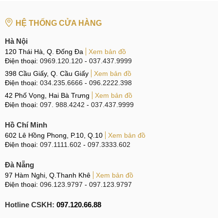
HỆ THỐNG CỬA HÀNG
Hà Nội
120 Thái Hà, Q. Đống Đa
Xem bản đồ
Điện thoại:
0969.120.120
-
037.437.9999
398 Cầu Giấy, Q. Cầu Giấy
Xem bản đồ
Điện thoại:
034.235.6666
-
096.2222.398
42 Phố Vọng, Hai Bà Trưng
Xem bản đồ
Điện thoại:
097. 988.4242
-
037.437.9999
Hồ Chí Minh
602 Lê Hồng Phong, P.10, Q.10
Xem bản đồ
Điện thoại:
097.1111.602
-
097.3333.602
Đà Nẵng
97 Hàm Nghi, Q.Thanh Khê
Xem bản đồ
Điện thoại:
096.123.9797
-
097.123.9797
Hotline CSKH:
097.120.66.88