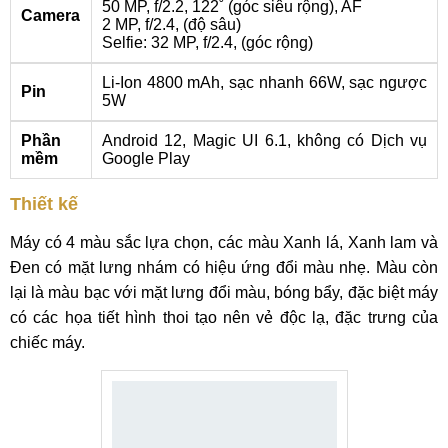
50 MP, f/2.2, 122˚ (góc siêu rộng), AF
Camera
2 MP, f/2.4, (độ sâu)
Selfie: 32 MP, f/2.4, (góc rộng)
Li-Ion 4800 mAh, sạc nhanh 66W, sạc ngược
Pin
5W
Phần
Android 12, Magic UI 6.1, không có Dịch vụ
mềm
Google Play
Thiết kế
Máy có 4 màu sắc lựa chọn, các màu Xanh lá, Xanh lam và
Đen có mặt lưng nhám có hiệu ứng đổi màu nhẹ. Màu còn
lại là màu bạc với mặt lưng đổi màu, bóng bẩy, đặc biệt máy
có các họa tiết hình thoi tạo nên vẻ độc lạ, đặc trưng của
chiếc máy.