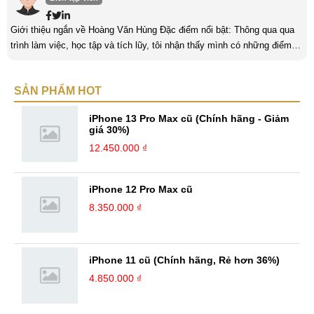
Giới thiệu ngắn về Hoàng Văn Hùng Đặc điểm nổi bật: Thông qua qua
trình làm việc, học tập và tích lũy, tôi nhận thấy mình có những điểm
nổi bật như sau: Tinh thần cầu tiến, ham học hỏi, chịu áp lực cao. Luôn
luôn học tập không ngừng để trau dồi kiến thức phục vụ công việc. Khả
SẢN PHẨM HOT
năng làm việc độc lập, làm việc nhóm tốt. Yêu thích chạy bộ, nghe
sách nói,... Kinh nghiệm: Tôi đã có ...
iPhone 13 Pro Max cũ (Chính hãng - Giảm
giá 30%)
12.450.000 ₫
iPhone 12 Pro Max cũ
8.350.000 ₫
iPhone 11 cũ (Chính hãng, Rẻ hơn 36%)
4.850.000 ₫