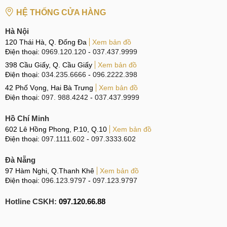
HỆ THỐNG CỬA HÀNG
Hà Nội
120 Thái Hà, Q. Đống Đa
Xem bản đồ
Điện thoại:
0969.120.120
-
037.437.9999
398 Cầu Giấy, Q. Cầu Giấy
Xem bản đồ
Điện thoại:
034.235.6666
-
096.2222.398
42 Phố Vọng, Hai Bà Trưng
Xem bản đồ
Điện thoại:
097. 988.4242
-
037.437.9999
Hồ Chí Minh
602 Lê Hồng Phong, P.10, Q.10
Xem bản đồ
Điện thoại:
097.1111.602
-
097.3333.602
Đà Nẵng
97 Hàm Nghi, Q.Thanh Khê
Xem bản đồ
Điện thoại:
096.123.9797
-
097.123.9797
Hotline CSKH:
097.120.66.88