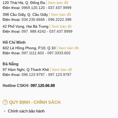
120 Thái Hà, Q. Đống Đa
Xem bản đồ
Điện thoại:
0969.120.120
-
037.437.9999
398 Cầu Giấy, Q. Cầu Giấy
Xem bản đồ
Điện thoại:
034.235.6666
-
096.2222.398
42 Phố Vọng, Hai Bà Trưng
Xem bản đồ
Điện thoại:
097. 988.4242
-
037.437.9999
Hồ Chí Minh
602 Lê Hồng Phong, P.10, Q.10
Xem bản đồ
Điện thoại:
097.1111.602
-
097.3333.602
Đà Nẵng
97 Hàm Nghi, Q.Thanh Khê
Xem bản đồ
Điện thoại:
096.123.9797
-
097.123.9797
Hotline CSKH:
097.120.66.88
QUY ĐỊNH - CHÍNH SÁCH
Chính sách bảo hành