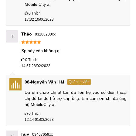
Mobile City ạ.
được tặng kèm dock sạc nhanh đi kèm nên anh em hoàn
0
Thích
toàn yên tâm về thời lượng sử dụng của Xiaomi Mi 10 Lite.
17:32 10/06/2023
Thảo
03288200xx
Và cuối cùng, Xiaomi Mi 10 Lite đang có mức giá rất tốt tại
T
chuỗi cửa hàng của MobileCity trên toàn quốc. Anh em hãy
nhanh chân đến những cơ sở MobileCity gần nhất để trải
Sp này còn không ạ
nghiệm cũng như sở hữu chiếc Xiaomi Mi 10 Lite sớm nhất
0
Thích
nhé!
14:57 28/02/2023
08-Nguyễn Văn Hải
Quản trị viên
Dạ em chào chị ạ! Em đã liên hệ vào số điện thoại 
chị để lại để hỗ trợ chị rồi ạ. Em cảm ơn chị đã ủng 
hộ MobileCity ạ!
0
Thích
12:14 01/03/2023
huy
03467659xx