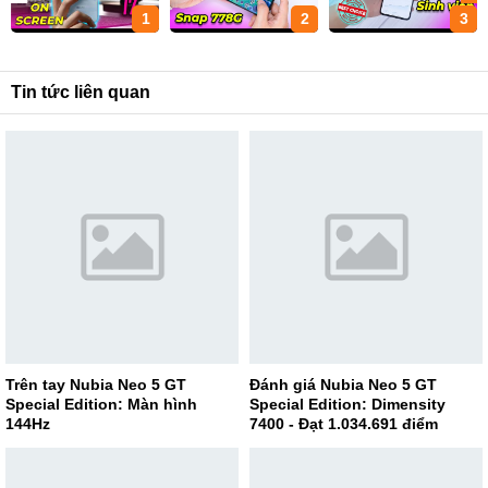
1
2
3
Tin tức liên quan
Trên tay Nubia Neo 5 GT
Đánh giá Nubia Neo 5 GT
Special Edition: Màn hình
Special Edition: Dimensity
144Hz
7400 - Đạt 1.034.691 điểm
AnTuTu