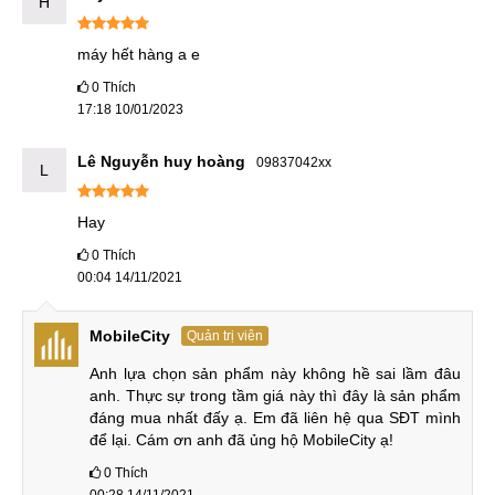
H
máy hết hàng a e
0
Thích
17:18 10/01/2023
Lê Nguyễn huy hoàng
09837042xx
L
Hay
0
Thích
00:04 14/11/2021
MobileCity
Quản trị viên
Anh lựa chọn sản phẩm này không hề sai lầm đâu 
anh. Thực sự trong tầm giá này thì đây là sản phẩm 
đáng mua nhất đấy ạ. Em đã liên hệ qua SĐT mình 
để lại. Cám ơn anh đã ủng hộ MobileCity ạ!
0
Thích