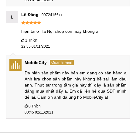
00:28 14/11/2021
Lê Đăng
09724156xx
L
hiện tại ở Hà Nội shop còn máy không ạ
1
Thích
22:55 01/11/2021
MobileCity
Quản trị viên
Dạ hiện sản phẩm này bên em đang có sẵn hàng ạ 
Anh lựa chọn sản phẩm này không hề sai lầm đâu 
anh. Thực sự trong tầm giá này thì đây là sản phẩm 
đáng mua nhất đấy ạ. Em đã liên hệ qua SĐT mình 
để lại. Cám ơn anh đã ủng hộ MobileCity ạ!
0
Thích
00:45 02/11/2021