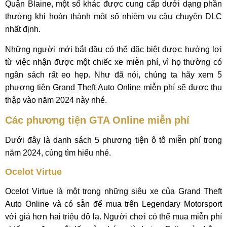
Quận Blaine, một số khác được cung cấp dưới dạng phần
thưởng khi hoàn thành một số nhiệm vụ câu chuyện DLC
nhất định.
Những người mới bắt đầu có thể đặc biệt được hưởng lợi
từ việc nhận được một chiếc xe miễn phí, vì họ thường có
ngân sách rất eo hẹp. Như đã nói, chúng ta hãy xem 5
phương tiện Grand Theft Auto Online miễn phí sẽ được thu
thập vào năm 2024 này nhé.
Các phương tiện GTA Online miễn phí
Dưới đây là danh sách 5 phương tiện ô tô miễn phí trong
năm 2024, cùng tìm hiểu nhé.
Ocelot Virtue
Ocelot Virtue là một trong những siêu xe của Grand Theft
Auto Online và có sẵn để mua trên Legendary Motorsport
với giá hơn hai triệu đô la. Người chơi có thể mua miễn phí