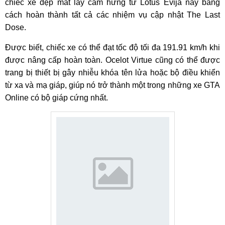
chiếc xe đẹp mắt lấy cảm hứng từ Lotus Evija này bằng
cách hoàn thành tất cả các nhiệm vụ cập nhật The Last
Dose.
Được biết, chiếc xe có thể đạt tốc độ tối đa 191.91 km/h khi
được nâng cấp hoàn toàn. Ocelot Virtue cũng có thể được
trang bị thiết bị gây nhiễu khóa tên lửa hoặc bộ điều khiển
từ xa và mạ giáp, giúp nó trở thành một trong những xe GTA
Online có bộ giáp cứng nhất.