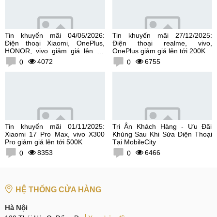
Tin khuyến mãi 04/05/2026:
Tin khuyến mãi 27/12/2025:
Điện thoại Xiaomi, OnePlus,
Điện thoại realme, vivo,
HONOR, vivo giảm giá lên tới
OnePlus giảm giá lên tới 200K
300K
4072
6755
0
0
Tin khuyến mãi 01/11/2025:
Tri Ân Khách Hàng - Ưu Đãi
Xiaomi 17 Pro Max, vivo X300
Khủng Sau Khi Sửa Điện Thoại
Pro giảm giá lên tới 500K
Tại MobileCity
8353
6466
0
0
HỆ THỐNG CỬA HÀNG
Hà Nội