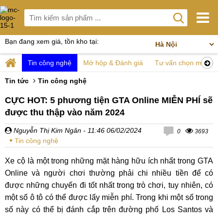
Bạn đang xem giá, tồn kho tại:
Tin công nghệ
Mở hộp & Đánh giá
Tư vấn chọn mua
Tin tức
Tin công nghệ
CỰC HOT: 5 phương tiện GTA Online MIỄN PHÍ sẽ
được thu thập vào năm 2024
Nguyễn Thị Kim Ngân
- 11:46 06/02/2024
0
3693
Tin công nghệ
Xe cộ là một trong những mặt hàng hữu ích nhất trong GTA
Online và người chơi thường phải chi nhiều tiền để có
được những chuyến đi tốt nhất trong trò chơi, tuy nhiên, có
một số ô tô có thể được lấy miễn phí. Trong khi một số trong
số này có thể bị đánh cắp trên đường phố Los Santos và