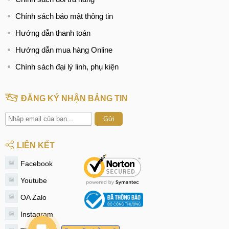
Chính sách bảo mật thông tin
Hướng dẫn thanh toán
Hướng dẫn mua hàng Online
Chính sách đại lý linh, phụ kiện
ĐĂNG KÝ NHẬN BẢNG TIN
Gửi
LIÊN KẾT
Facebook
Youtube
OA Zalo
Instagram