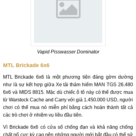
Vapid Pisswasser Dominator
MTL Brickade 6x6
MTL Brickade 6x6 là một phương tiện đáng gờm dường
như là sự kết hợp giữa Xe tải thám hiểm MAN TGS 26.480
6x6 và MIDS 8815. Mặc dù chiếc ô tô này có thể được mua
từ Warstock Cache and Carry với giá 1.450.000 USD, người
chơi có thể mua nó miễn phí bằng cách hoàn thành tất cả
các trò chơi ở nhiệm vụ liều đầu tiên.
Vì Brickade 6x6 có cửa sổ chống đạn và khả năng chống
chất nổ cực kỳ cao nên những người mới bắt đầu có thể sử