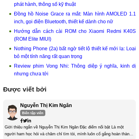
phát hành, thông số kỹ thuật
Đồng hồ Noise Grace ra mắt: Màn hình AMOLED 1.1
inch, gọi điện Bluetooth, thiết kế dành cho nữ
Hướng dẫn cách cài ROM cho Xiaomi Redmi K40S
(ROM Elite MIUI)
Nothing Phone (2a) bất ngờ tiết lộ thiết kế mới lạ: Loại
bỏ một tính năng rất quan trọng
Review phim Vong Nhi: Thông diệp ý nghĩa, kinh dị
nhưng chưa tới
Được viết bởi
Nguyễn Thị Kim Ngân
Biên tập viên
Giới thiệu ngắn về Nguyễn Thị Kim Ngân Đặc điểm nổi bật Là một
người ham học hỏi và chăm chỉ tìm tòi, mình luôn cố gắng hoàn thành