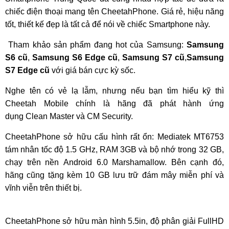
chiếc điện thoại mang tên CheetahPhone. Giá rẻ, hiệu năng
tốt, thiết kế đẹp là tất cả để nói về chiếc Smartphone này.
Tham khảo sản phẩm đang hot của Samsung:
Samsung
S6 cũ
,
Samsung S6 Edge cũ
,
Samsung S7 cũ
,
Samsung
S7 Edge cũ
với giá bán cực kỳ sốc.
Nghe tên có vẻ lạ lẫm, nhưng nếu bạn tìm hiểu kỹ thì
Cheetah Mobile chính là hãng đã phát hành ứng
dụng Clean Master và CM Security.
CheetahPhone sở hữu cấu hình rất ổn: Mediatek MT6753
tám nhân tốc độ 1.5 GHz, RAM 3GB và bộ nhớ trong 32 GB,
chạy trên nền Android 6.0 Marshamallow. Bên cạnh đó,
hãng cũng tặng kèm 10 GB lưu trữ đám mây miễn phí và
vĩnh viễn trên thiết bị.
CheetahPhone sở hữu màn hình 5.5in, độ phân giải FullHD