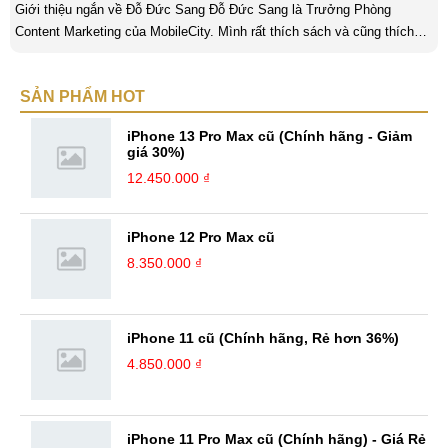
Giới thiệu ngắn về Đỗ Đức Sang Đỗ Đức Sang là Trưởng Phòng
Content Marketing của MobileCity. Mình rất thích sách và cũng thích
viết nữa. Mình luôn thích viết ra những suy nghĩ, cảm nhận của bản
thân ở bất cứ khoảnh khắc nào đặc biệt để lưu giữ lại làm kỉ niệm. Với
SẢN PHẨM HOT
bản thân Đỗ Đức Sang, viết chính là gửi gắm lại những cảm xúc, cảm
nhận, đánh giá chân thực nhất của mình với một vấn đề nào ...
iPhone 13 Pro Max cũ (Chính hãng - Giảm
giá 30%)
12.450.000 ₫
iPhone 12 Pro Max cũ
8.350.000 ₫
iPhone 11 cũ (Chính hãng, Rẻ hơn 36%)
4.850.000 ₫
iPhone 11 Pro Max cũ (Chính hãng) - Giá Rẻ