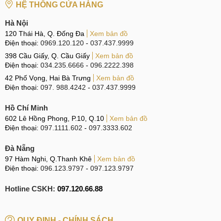
HỆ THỐNG CỬA HÀNG
Hà Nội
120 Thái Hà, Q. Đống Đa
Xem bản đồ
Điện thoại:
0969.120.120
-
037.437.9999
398 Cầu Giấy, Q. Cầu Giấy
Xem bản đồ
Điện thoại:
034.235.6666
-
096.2222.398
42 Phố Vọng, Hai Bà Trưng
Xem bản đồ
Điện thoại:
097. 988.4242
-
037.437.9999
Hồ Chí Minh
602 Lê Hồng Phong, P.10, Q.10
Xem bản đồ
Điện thoại:
097.1111.602
-
097.3333.602
Đà Nẵng
97 Hàm Nghi, Q.Thanh Khê
Xem bản đồ
Điện thoại:
096.123.9797
-
097.123.9797
Hotline CSKH:
097.120.66.88
QUY ĐỊNH - CHÍNH SÁCH