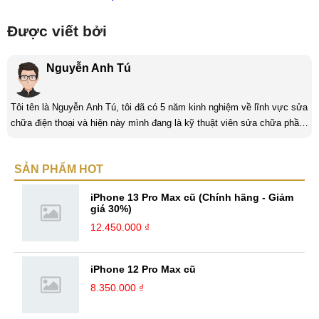
Được viết bởi
Nguyễn Anh Tú
Tôi tên là Nguyễn Anh Tú, tôi đã có 5 năm kinh nghiệm về lĩnh vực sửa
chữa điện thoại và hiện này mình đang là kỹ thuật viên sửa chữa phần
cứng và phần mềm tại Mobilecity. Tôi là người thân thiện thích giúp đỡ
mọi người, tôi thích giải quyết những công việc khó và mang tính thử
SẢN PHẨM HOT
thách và là một người đam mê công nghệ tôi luôn thích tìm tòi những
cái mới và Mobilecity đã giúp tôi thực hiện điều đó. ...
iPhone 13 Pro Max cũ (Chính hãng - Giảm
giá 30%)
12.450.000 ₫
iPhone 12 Pro Max cũ
8.350.000 ₫