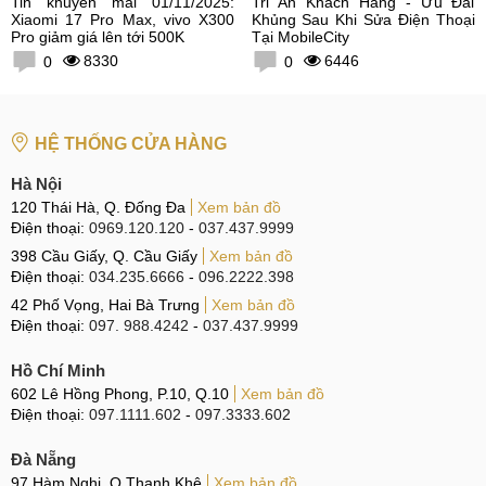
Tin khuyến mãi 01/11/2025:
Tri Ân Khách Hàng - Ưu Đãi
Xiaomi 17 Pro Max, vivo X300
Khủng Sau Khi Sửa Điện Thoại
Pro giảm giá lên tới 500K
Tại MobileCity
8330
6446
0
0
HỆ THỐNG CỬA HÀNG
Hà Nội
120 Thái Hà, Q. Đống Đa
Xem bản đồ
Điện thoại:
0969.120.120
-
037.437.9999
398 Cầu Giấy, Q. Cầu Giấy
Xem bản đồ
Điện thoại:
034.235.6666
-
096.2222.398
42 Phố Vọng, Hai Bà Trưng
Xem bản đồ
Điện thoại:
097. 988.4242
-
037.437.9999
Hồ Chí Minh
602 Lê Hồng Phong, P.10, Q.10
Xem bản đồ
Điện thoại:
097.1111.602
-
097.3333.602
Đà Nẵng
97 Hàm Nghi, Q.Thanh Khê
Xem bản đồ