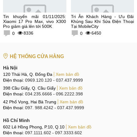
Tin khuyến mãi 01/11/2025:
Tri Ân Khách Hàng - Ưu Đãi
Xiaomi 17 Pro Max, vivo X300
Khủng Sau Khi Sửa Điện Thoại
Pro giảm giá lên tới 500K
Tại MobileCity
8336
6450
0
0
HỆ THỐNG CỬA HÀNG
Hà Nội
120 Thái Hà, Q. Đống Đa
Xem bản đồ
Điện thoại:
0969.120.120
-
037.437.9999
398 Cầu Giấy, Q. Cầu Giấy
Xem bản đồ
Điện thoại:
034.235.6666
-
096.2222.398
42 Phố Vọng, Hai Bà Trưng
Xem bản đồ
Điện thoại:
097. 988.4242
-
037.437.9999
Hồ Chí Minh
602 Lê Hồng Phong, P.10, Q.10
Xem bản đồ
Điện thoại:
097.1111.602
-
097.3333.602