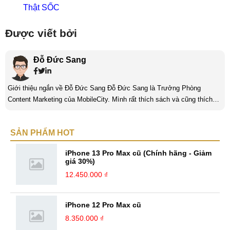
Thật SỐC
Được viết bởi
Đỗ Đức Sang
Giới thiệu ngắn về Đỗ Đức Sang Đỗ Đức Sang là Trưởng Phòng
Content Marketing của MobileCity. Mình rất thích sách và cũng thích
viết nữa. Mình luôn thích viết ra những suy nghĩ, cảm nhận của bản
thân ở bất cứ khoảnh khắc nào đặc biệt để lưu giữ lại làm kỉ niệm. Với
SẢN PHẨM HOT
bản thân Đỗ Đức Sang, viết chính là gửi gắm lại những cảm xúc, cảm
nhận, đánh giá chân thực nhất của mình với một vấn đề nào ...
iPhone 13 Pro Max cũ (Chính hãng - Giảm
giá 30%)
12.450.000 ₫
iPhone 12 Pro Max cũ
8.350.000 ₫