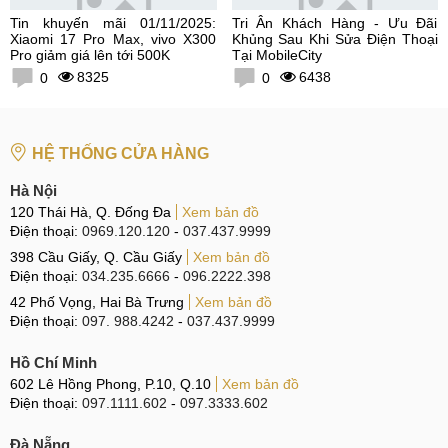
Tin khuyến mãi 01/11/2025:
Tri Ân Khách Hàng - Ưu Đãi
Xiaomi 17 Pro Max, vivo X300
Khủng Sau Khi Sửa Điện Thoại
Pro giảm giá lên tới 500K
Tại MobileCity
8325
6438
0
0
HỆ THỐNG CỬA HÀNG
Hà Nội
120 Thái Hà, Q. Đống Đa
Xem bản đồ
Điện thoại:
0969.120.120
-
037.437.9999
398 Cầu Giấy, Q. Cầu Giấy
Xem bản đồ
Điện thoại:
034.235.6666
-
096.2222.398
42 Phố Vọng, Hai Bà Trưng
Xem bản đồ
Điện thoại:
097. 988.4242
-
037.437.9999
Hồ Chí Minh
602 Lê Hồng Phong, P.10, Q.10
Xem bản đồ
Điện thoại:
097.1111.602
-
097.3333.602
Đà Nẵng