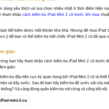
i dùng yêu thích và lựa chọn nhiều nhất ở thời điểm hiện na
ên tham khảo
cách kiểm tra iPad Mini 2 cũ trước khi mua
chu
p bạn tiết kiệm được một khoản kha khá. Nhưng để mua iPad 
lưu ý để bạn có thể kiểm tra một chiếc iPad Mini 2 cũ đã qua 
đơn giản
ượng bạn hãy tham khảo cách kiểm tra iPad Mini 2 cũ trước k
đơn giản:
iểm tra đầu tiên cực kỳ quan trọng bởi iPad Mini 2 cũ là thiết 
 méo và trầy xước. Sau đó bạn hãy kiểm tra độ xước sát của m
ỡ không? Và cũng đừng quên kiểm tra nút cứng và cổng kết nối.