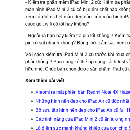
- Kiểm tra phần mềm iPad Mini 2 cũ: Kiểm tra phầ
màn hình iPad Mini 2 cũ có bị điểm chết nào không
xem có điểm chết màu đen nào trên màn hình iPad
cuộc gọi, wifi có tốt hay không?
- Ngoài ra bạn hãy kiểm tra pin tốt không ? Kiểm 
pin có sụt nhanh không? Đồng thời cắm sạc xem c
Với cách kiểm tra iPad Mini 2 cũ trước khi mua c
phải không ? Bạn cũng có thể áp dụng cách test v
hữu nhé. Chúc bạn chọn được sản phẩm iPad cũ ư
Xem thêm bài viết
Xiaomi ra mắt phiên bản Redmi Note 4X Hats
Những hình nền đẹp cho iPad Air cũ độc nhất
Bộ sưu tập hình nền đẹp cho iPad Air cũ full 
Các tính năng của iPad Mini 2 cũ ấn tượng nh
Lộ điểm sức mạnh khủng khiếp của con chip