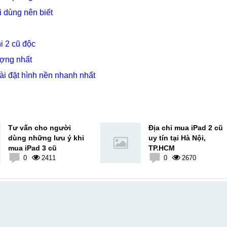
 dùng nên biết
i 2 cũ độc
ượng nhất
ài đặt hình nền nhanh nhất
Tư vấn cho người
Địa chỉ mua iPad 2 cũ
dùng những lưu ý khi
uy tín tại Hà Nội,
mua iPad 3 cũ
TP.HCM
0
2411
0
2670