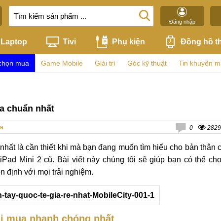
Đăng nhập
Laptop
Tivi
Phụ kiện
Đồng hồ t
chọn mua
Game Mobile
Giải trí
Góc kỹ thuật
Tin khuyến m
ua chuẩn nhất
a
0
2829
nhất là cần thiết khi mà bạn đang muốn tìm hiểu cho bản thân 
ad Mini 2 cũ. Bài viết này chúng tôi sẽ giúp bạn có thể ch
ổn định với mọi trải nghiệm.
khi mua nhanh chóng nhất