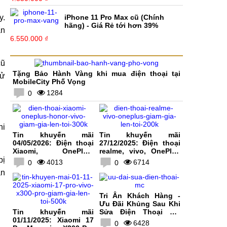
y.
iPhone 11 Pro Max cũ (Chính
hãng) - Giá Rẻ tới hơn 39%
ẩn
6.550.000 ₫
cũ
Tặng Bảo Hành Vàng khi mua điện thoại tại
sử
MobileCity Phố Vọng
1284
0
hi
Tin khuyến mãi
Tin khuyến mãi
04/05/2026: Điện thoại
27/12/2025: Điện thoại
Xiaomi, OnePlus,
realme, vivo, OnePlus
HONOR, vivo giảm giá
giảm giá lên tới 200K
bị
4013
6714
0
0
lên tới 300K
àn
Tri Ân Khách Hàng -
Ưu Đãi Khủng Sau Khi
Tin khuyến mãi
Sửa Điện Thoại Tại
01/11/2025: Xiaomi 17
MobileCity
6428
0