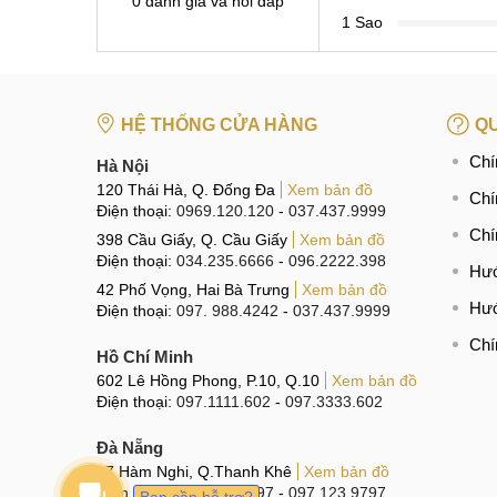
0 đánh giá và hỏi đáp
1 Sao
HỆ THỐNG CỬA HÀNG
QU
Chí
Hà Nội
120 Thái Hà, Q. Đống Đa
Xem bản đồ
Chí
Điện thoại:
0969.120.120
-
037.437.9999
Chí
398 Cầu Giấy, Q. Cầu Giấy
Xem bản đồ
Điện thoại:
034.235.6666
-
096.2222.398
Hướ
42 Phố Vọng, Hai Bà Trưng
Xem bản đồ
Hướ
Điện thoại:
097. 988.4242
-
037.437.9999
Chí
Hồ Chí Minh
602 Lê Hồng Phong, P.10, Q.10
Xem bản đồ
Điện thoại:
097.1111.602
-
097.3333.602
Đà Nẵng
97 Hàm Nghi, Q.Thanh Khê
Xem bản đồ
Điện thoại:
096.123.9797
-
097.123.9797