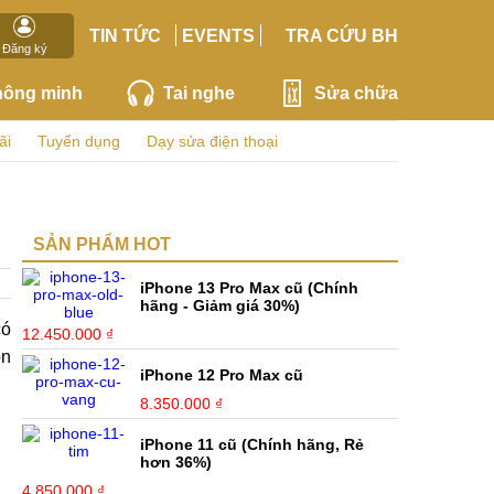
TIN TỨC
EVENTS
TRA CỨU BH
Đăng ký
hông minh
Tai nghe
Sửa chữa
ãi
Tuyển dụng
Dạy sửa điện thoại
SẢN PHẨM HOT
iPhone 13 Pro Max cũ (Chính
hãng - Giảm giá 30%)
có
12.450.000 ₫
ọn
iPhone 12 Pro Max cũ
8.350.000 ₫
iPhone 11 cũ (Chính hãng, Rẻ
hơn 36%)
4.850.000 ₫