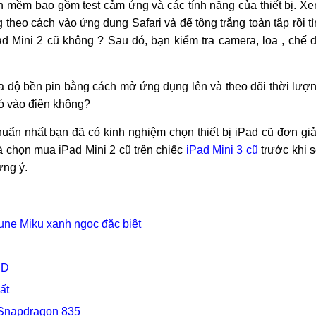
n mềm bao gồm test cảm ứng và các tính năng của thiết bị. X
 theo cách vào ứng dụng Safari và để tông trắng toàn tập rồi t
 Mini 2 cũ không ? Sau đó, bạn kiểm tra camera, loa , chế 
tra độ bền pin bằng cách mở ứng dụng lên và theo dõi thời lượ
ó vào điện không?
huẩn nhất bạn đã có kinh nghiệm chọn thiết bị iPad cũ đơn gi
à chọn mua iPad Mini 2 cũ trên chiếc
iPad Mini 3 cũ
trước khi 
ng ý.
une Miku xanh ngọc đặc biệt
HD
ất
 Snapdragon 835