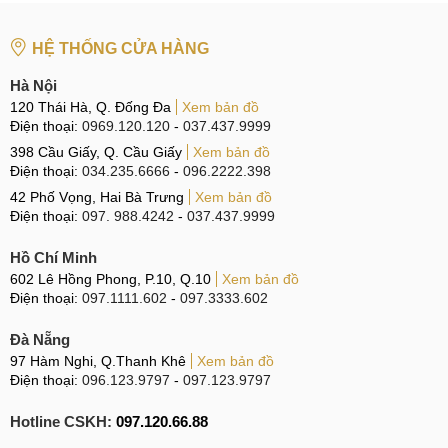
HỆ THỐNG CỬA HÀNG
Hà Nội
120 Thái Hà, Q. Đống Đa
Xem bản đồ
Điện thoại:
0969.120.120
-
037.437.9999
398 Cầu Giấy, Q. Cầu Giấy
Xem bản đồ
Điện thoại:
034.235.6666
-
096.2222.398
42 Phố Vọng, Hai Bà Trưng
Xem bản đồ
Điện thoại:
097. 988.4242
-
037.437.9999
Hồ Chí Minh
602 Lê Hồng Phong, P.10, Q.10
Xem bản đồ
Điện thoại:
097.1111.602
-
097.3333.602
Đà Nẵng
97 Hàm Nghi, Q.Thanh Khê
Xem bản đồ
Điện thoại:
096.123.9797
-
097.123.9797
Hotline CSKH:
097.120.66.88