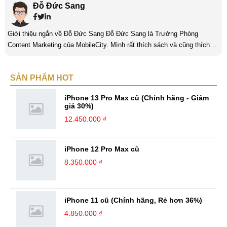
Đỗ Đức Sang
Giới thiệu ngắn về Đỗ Đức Sang Đỗ Đức Sang là Trưởng Phòng
Content Marketing của MobileCity. Mình rất thích sách và cũng thích
viết nữa. Mình luôn thích viết ra những suy nghĩ, cảm nhận của bản
thân ở bất cứ khoảnh khắc nào đặc biệt để lưu giữ lại làm kỉ niệm. Với
SẢN PHẨM HOT
bản thân Đỗ Đức Sang, viết chính là gửi gắm lại những cảm xúc, cảm
nhận, đánh giá chân thực nhất của mình với một vấn đề nào ...
iPhone 13 Pro Max cũ (Chính hãng - Giảm
giá 30%)
12.450.000 ₫
iPhone 12 Pro Max cũ
8.350.000 ₫
iPhone 11 cũ (Chính hãng, Rẻ hơn 36%)
4.850.000 ₫