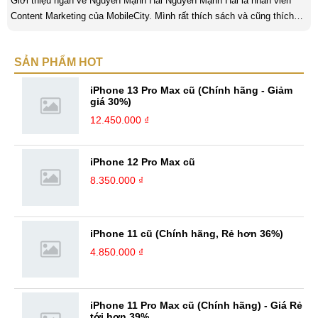
Giới thiệu ngắn về Nguyễn Mạnh Hải Nguyễn Mạnh Hải là nhân viên
Content Marketing của MobileCity. Mình rất thích sách và cũng thích
viết nữa. Mình luôn thích viết ra những suy nghĩ, cảm nhận của bản
thân ở bất cứ khoảnh khắc nào đặc biệt để lưu giữ lại làm kỉ niệm. Với
SẢN PHẨM HOT
bản thân Nguyễn Mạnh Hải, viết chính là gửi gắm lại những cảm xúc,
cảm nhận, đánh giá chân thực nhất của mình với một vấn đề ...
iPhone 13 Pro Max cũ (Chính hãng - Giảm
giá 30%)
12.450.000 ₫
iPhone 12 Pro Max cũ
8.350.000 ₫
iPhone 11 cũ (Chính hãng, Rẻ hơn 36%)
4.850.000 ₫
iPhone 11 Pro Max cũ (Chính hãng) - Giá Rẻ
tới hơn 39%