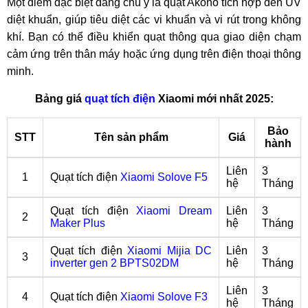
Một điểm đặc biệt đáng chú ý là quạt Akono tích hợp đèn UV
diệt khuẩn, giúp tiêu diệt các vi khuẩn và vi rút trong không
khí. Bạn có thể điều khiển quạt thông qua giao diện chạm
cảm ứng trên thân máy hoặc ứng dụng trên điện thoại thông
minh.
Bảng giá
quạt tích điện
Xiaomi mới nhất 2025:
Bảo
STT
Tên sản phẩm
Giá
hành
Liên
3
1
Quạt tích điện
Xiaomi Solove F5
hệ
Tháng
Quạt tích điện
Xiaomi Dream
Liên
3
2
Maker Plus
hệ
Tháng
Quạt tích điện
Xiaomi Mijia DC
Liên
3
3
inverter gen 2 BPTS02DM
hệ
Tháng
Liên
3
4
Quạt tích điện
Xiaomi Solove F3
hệ
Tháng