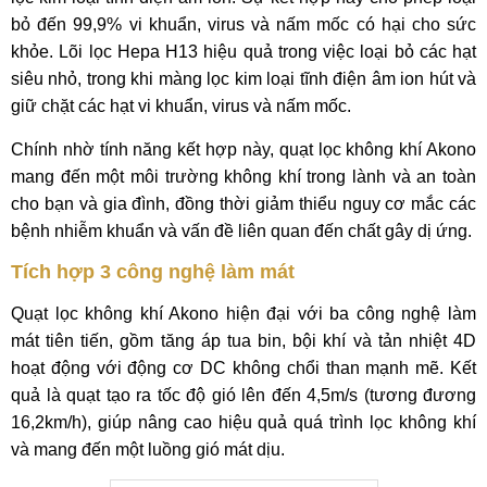
bỏ đến 99,9% vi khuẩn, virus và nấm mốc có hại cho sức
khỏe. Lõi lọc Hepa H13 hiệu quả trong việc loại bỏ các hạt
siêu nhỏ, trong khi màng lọc kim loại tĩnh điện âm ion hút và
giữ chặt các hạt vi khuẩn, virus và nấm mốc.
Chính nhờ tính năng kết hợp này, quạt lọc không khí Akono
mang đến một môi trường không khí trong lành và an toàn
cho bạn và gia đình, đồng thời giảm thiểu nguy cơ mắc các
bệnh nhiễm khuẩn và vấn đề liên quan đến chất gây dị ứng.
Tích hợp 3 công nghệ làm mát
Quạt lọc không khí Akono hiện đại với ba công nghệ làm
mát tiên tiến, gồm tăng áp tua bin, bội khí và tản nhiệt 4D
hoạt động với động cơ DC không chổi than mạnh mẽ. Kết
quả là quạt tạo ra tốc độ gió lên đến 4,5m/s (tương đương
16,2km/h), giúp nâng cao hiệu quả quá trình lọc không khí
và mang đến một luồng gió mát dịu.