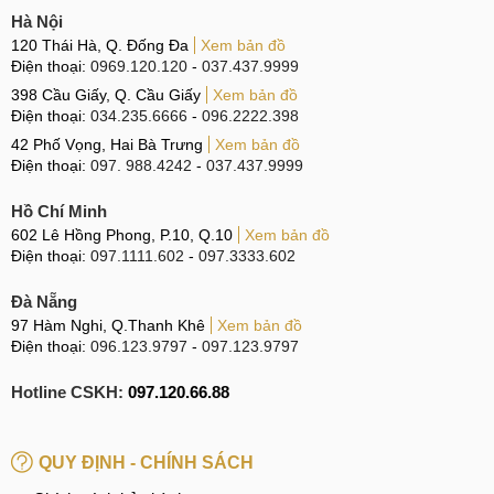
Hà Nội
120 Thái Hà, Q. Đống Đa
Xem bản đồ
Điện thoại:
0969.120.120
-
037.437.9999
398 Cầu Giấy, Q. Cầu Giấy
Xem bản đồ
Điện thoại:
034.235.6666
-
096.2222.398
42 Phố Vọng, Hai Bà Trưng
Xem bản đồ
Điện thoại:
097. 988.4242
-
037.437.9999
Hồ Chí Minh
602 Lê Hồng Phong, P.10, Q.10
Xem bản đồ
Điện thoại:
097.1111.602
-
097.3333.602
Đà Nẵng
97 Hàm Nghi, Q.Thanh Khê
Xem bản đồ
Điện thoại:
096.123.9797
-
097.123.9797
Hotline CSKH:
097.120.66.88
QUY ĐỊNH - CHÍNH SÁCH