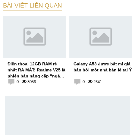
BÀI VIẾT LIÊN QUAN
Điện thoại 12GB RAM rẻ
Galaxy A53 được bật mí giá
nhất RA MẮT: Realme V25 là
bán bởi một nhà bán lẻ tại Ý
phiên bản nâng cấp "ngáo
ngơ" của Realme V15
0
3056
0
2641