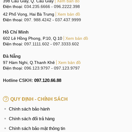
398 Cầu Giấy, Q. Cầu Giấy
Xem bản đồ
Điện thoại:
034.235.6666
-
096.2222.398
42 Phố Vọng, Hai Bà Trưng
Xem bản đồ
Điện thoại:
097. 988.4242
-
037.437.9999
Hồ Chí Minh
602 Lê Hồng Phong, P.10, Q.10
Xem bản đồ
Điện thoại:
097.1111.602
-
097.3333.602
Đà Nẵng
97 Hàm Nghi, Q.Thanh Khê
Xem bản đồ
Điện thoại:
096.123.9797
-
097.123.9797
Hotline CSKH:
097.120.66.88
QUY ĐỊNH - CHÍNH SÁCH
Chính sách bảo hành
Chính sách đổi trả hàng
Chính sách bảo mật thông tin