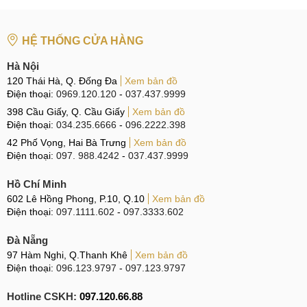
HỆ THỐNG CỬA HÀNG
Hà Nội
120 Thái Hà, Q. Đống Đa
Xem bản đồ
Điện thoại:
0969.120.120
-
037.437.9999
398 Cầu Giấy, Q. Cầu Giấy
Xem bản đồ
Điện thoại:
034.235.6666
-
096.2222.398
42 Phố Vọng, Hai Bà Trưng
Xem bản đồ
Điện thoại:
097. 988.4242
-
037.437.9999
Hồ Chí Minh
602 Lê Hồng Phong, P.10, Q.10
Xem bản đồ
Điện thoại:
097.1111.602
-
097.3333.602
Đà Nẵng
97 Hàm Nghi, Q.Thanh Khê
Xem bản đồ
Điện thoại:
096.123.9797
-
097.123.9797
Hotline CSKH:
097.120.66.88