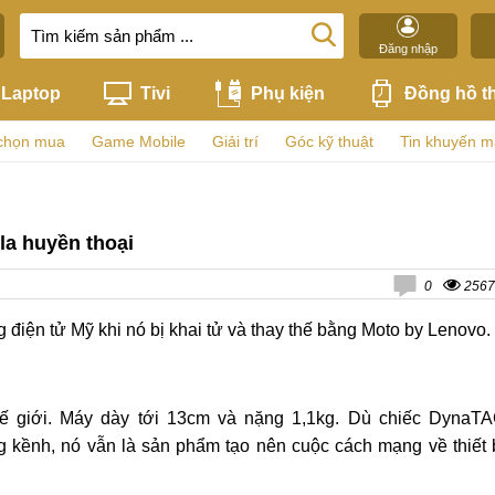
Đăng nhập
Laptop
Tivi
Phụ kiện
Đồng hồ t
chọn mua
Game Mobile
Giải trí
Góc kỹ thuật
Tin khuyến m
la huyền thoại
0
2567
điện tử Mỹ khi nó bị khai tử và thay thế bằng Moto by Lenovo.
 thế giới. Máy dày tới 13cm và nặng 1,1kg. Dù chiếc DynaT
g kềnh, nó vẫn là sản phẩm tạo nên cuộc cách mạng về thiết 