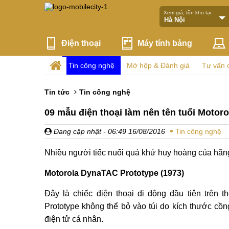
Xem giá, tồn kho tại:
Điện thoại
Máy tính bảng
Tin công nghệ
Mở hộp & Đánh giá
Tư vấn 
Tin tức
Tin công nghệ
09 mẫu điện thoại làm nên tên tuổi Motoro
Đang cập nhật
- 06:49 16/08/2016
Tin công nghệ
Nhiều người tiếc nuối quá khứ huy hoàng của hãng 
Motorola DynaTAC Prototype (1973)
Đây là chiếc điện thoại di động đầu tiên trên
Prototype không thể bỏ vào túi do kích thước cồn
điện tử cá nhân.