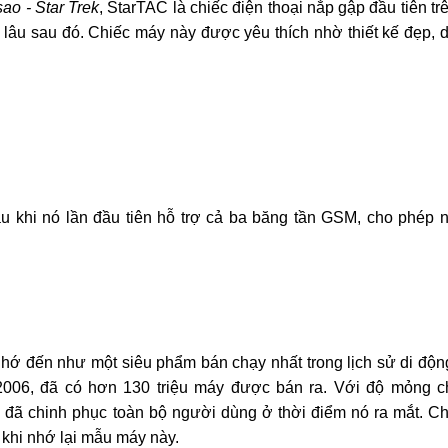
ao - Star Trek
, StarTAC là chiếc điện thoại nắp gập đầu tiên tr
ất lâu sau đó. Chiếc máy này được yêu thích nhờ thiết kế đẹp, 
cầu khi nó lần đầu tiên hỗ trợ cả ba băng tần GSM, cho phép 
hớ đến như một siêu phẩm bán chạy nhất trong lịch sử di độn
2006, đã có hơn 130 triệu máy được bán ra. Với độ mỏng c
 đã chinh phục toàn bộ người dùng ở thời điểm nó ra mắt. C
 khi nhớ lại mẫu máy này.