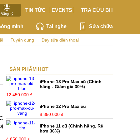
TIN TỨC
EVENTS
TRA CỨU BH
Đăng ký
hông minh
Tai nghe
Sửa chữa
ãi
Tuyển dụng
Dạy sửa điện thoại
SẢN PHẨM HOT
iPhone 13 Pro Max cũ (Chính
hãng - Giảm giá 30%)
12.450.000 ₫
iPhone 12 Pro Max cũ
8.350.000 ₫
AC
bị
iPhone 11 cũ (Chính hãng, Rẻ
hơn 36%)
4.850.000 ₫