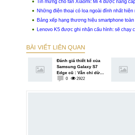
Tin mừng cho fan Xiaomi: Mi 4 được nâng cấp
Những điện thoại có loa ngoài đỉnh nhất hiện
Bảng xếp hạng thương hiệu smartphone toàn
Lenovo K5 được ghi nhận cấu hình: sẽ chạy c
BÀI VIẾT LIÊN QUAN
tiết thiết
Đánh giá thiết kế của
sung
Samsung Galaxy S7
: đẹp suất
Edge cũ : Vẫn chỉ dừng
3
lại ở sự an toàn
0
2922