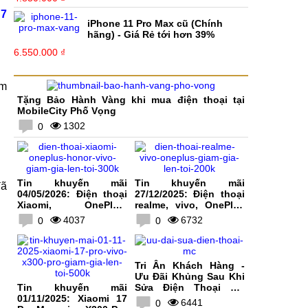
7
iPhone 11 Pro Max cũ (Chính
hãng) - Giá Rẻ tới hơn 39%
6.550.000 ₫
ểm
Tặng Bảo Hành Vàng khi mua điện thoại tại
MobileCity Phố Vọng
1302
0
Tin khuyến mãi
Tin khuyến mãi
đã
04/05/2026: Điện thoại
27/12/2025: Điện thoại
Xiaomi, OnePlus,
realme, vivo, OnePlus
HONOR, vivo giảm giá
giảm giá lên tới 200K
4037
6732
0
0
lên tới 300K
Tri Ân Khách Hàng -
Ưu Đãi Khủng Sau Khi
Tin khuyến mãi
Sửa Điện Thoại Tại
01/11/2025: Xiaomi 17
MobileCity
6441
0