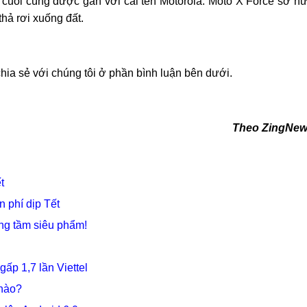
cuối cùng được gắn với cái tên Motorola. Moto X Force sở h
hả rơi xuống đất.
hia sẻ với chúng tôi ở phần bình luận bên dưới.
Theo ZingNe
t
n phí dịp Tết
ng tầm siêu phẩm!
p 1,7 lần Viettel
 nào?