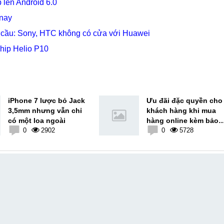
 lên Android 6.0
 nay
 cầu: Sony, HTC không có cửa với Huawei
hip Helio P10
iPhone 7 lược bỏ Jack
Ưu đãi đặc quyền cho
3,5mm nhưng vẫn chỉ
khách hàng khi mua
có một loa ngoài
hàng online kèm bảo
0
2902
hành vàng tại
0
5728
MobileCity