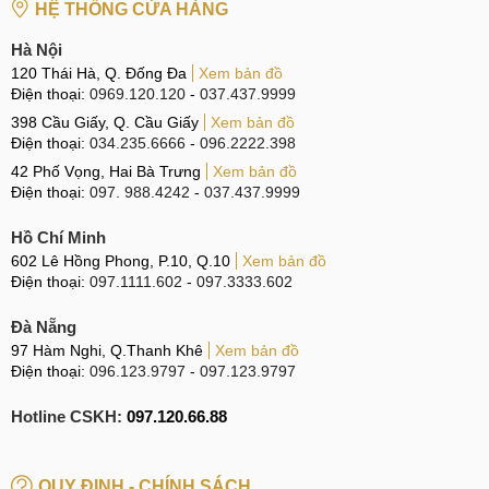
HỆ THỐNG CỬA HÀNG
Hà Nội
120 Thái Hà, Q. Đống Đa
Xem bản đồ
6-12
10
Liên hệ
Điện thoại:
0969.120.120
-
037.437.9999
tháng
398 Cầu Giấy, Q. Cầu Giấy
Xem bản đồ
Điện thoại:
034.235.6666
-
096.2222.398
42 Phố Vọng, Hai Bà Trưng
Xem bản đồ
Điện thoại:
097. 988.4242
-
037.437.9999
Hồ Chí Minh
602 Lê Hồng Phong, P.10, Q.10
Xem bản đồ
Điện thoại:
097.1111.602
-
097.3333.602
Đà Nẵng
Thay mặt kính iPad
97 Hàm Nghi, Q.Thanh Khê
Xem bản đồ
Điện thoại:
096.123.9797
-
097.123.9797
Để đảm bảo chất lượng thay mặt kính iPad đạt mức tốt nhất
Hotline CSKH:
097.120.66.88
bạn có thể tham khảo những lưu ý sau:
1. Chọn địa chỉ uy tín
QUY ĐỊNH - CHÍNH SÁCH