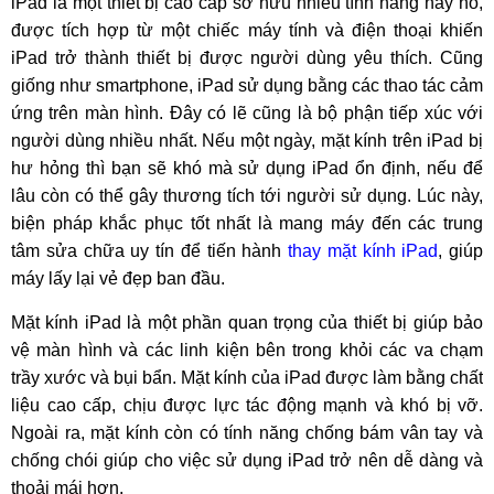
iPad là một thiết bị cao cấp sở hữu nhiều tính năng hay ho,
được tích hợp từ một chiếc máy tính và điện thoại khiến
iPad trở thành thiết bị được người dùng yêu thích. Cũng
giống như smartphone, iPad sử dụng bằng các thao tác cảm
ứng trên màn hình. Đây có lẽ cũng là bộ phận tiếp xúc với
người dùng nhiều nhất. Nếu một ngày, mặt kính trên iPad bị
hư hỏng thì bạn sẽ khó mà sử dụng iPad ổn định, nếu để
lâu còn có thể gây thương tích tới người sử dụng. Lúc này,
biện pháp khắc phục tốt nhất là mang máy đến các trung
tâm sửa chữa uy tín để tiến hành
thay mặt kính iPad
, giúp
máy lấy lại vẻ đẹp ban đầu.
Mặt kính iPad là một phần quan trọng của thiết bị giúp bảo
vệ màn hình và các linh kiện bên trong khỏi các va chạm
trầy xước và bụi bẩn. Mặt kính của iPad được làm bằng chất
liệu cao cấp, chịu được lực tác động mạnh và khó bị vỡ.
Ngoài ra, mặt kính còn có tính năng chống bám vân tay và
chống chói giúp cho việc sử dụng iPad trở nên dễ dàng và
thoải mái hơn.