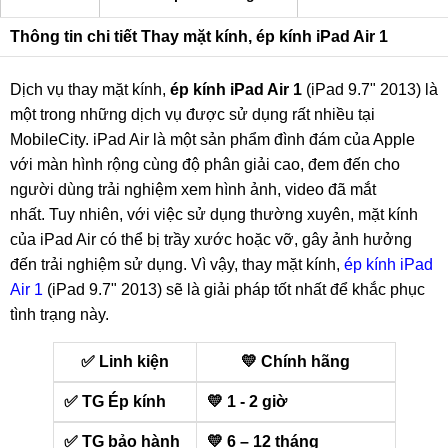
Thông tin chi tiết Thay mặt kính, ép kính iPad Air 1
Dịch vụ thay mặt kính,
ép kính iPad Air 1
(iPad 9.7" 2013) là
một trong những dịch vụ được sử dụng rất nhiều tại
MobileCity. iPad Air là một sản phẩm đình đám của Apple
với màn hình rộng cùng độ phân giải cao, đem đến cho
người dùng trải nghiệm xem hình ảnh, video đã mắt
nhất. Tuy nhiên, với việc sử dụng thường xuyên, mặt kính
của iPad Air có thể bị trầy xước hoặc vỡ, gây ảnh hưởng
đến trải nghiệm sử dụng. Vì vậy, thay mặt kính,
ép kính iPad
Air 1
(iPad 9.7" 2013) sẽ là giải pháp tốt nhất để khắc phục
tình trạng này.
✅ Linh kiện
💛 Chính hãng
✅ TG Ép kính
💛 1 - 2 giờ
✅ TG bảo hành
💛 6 – 12 tháng