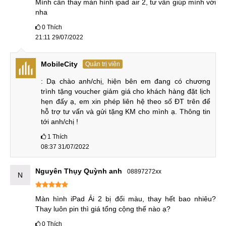
Mình cần thay màn hình ipad air 2, tư vấn giúp mình với 
thực hiện cần có dụng cụ chuyên dụng cũng như chuyên
nha
môn cao để thực hiện. Bởi vậy, khi cần thay mặt kính, ép
0
Thích
kính iPad, Quý khách nên lựa chọn các Trung tâm sửa chữa
21:11 29/07/2022
uy tín để thực hiện. Sau đây, hãy cùng theo dõi quá trình
thay mặt kính iPad Air 1 tại MobileCity nhé.
MobileCity
Quản trị viên
B1: Tiếp nhận
: Dạ chào anh/chị, hiện bên em đang có chương 
trình tặng voucher giảm giá cho khách hàng đặt lịch 
Tiếp nhận iPad Air 1 và lắng nghe vấn đề khách hàng đang
hẹn đấy ạ, em xin phép liên hệ theo số ĐT trên để 
hỗ trợ tư vấn và gửi tặng KM cho mình ạ. Thông tin 
gặp phải. Kiểm tra tổng thể mặt kính.
tới anh/chị !
1
Thích
Tiếp nhận máy tính bảng
08:37 31/07/2022
B2: Báo giá
Nguyên Thụy Quỳnh anh
08897272xx
N
Kỹ thuật viên kiểm tra tổng thể máy, tìm ra nguyên nhân và
Màn hình iPad Ải 2 bị đổi màu, thay hết bao nhiêu? 
phương hướng sửa chữa hợp lý. Kỹ thuật viên thông báo
Thay luôn pin thì giá tổng cộng thế nào ạ?
tình trạng lỗi và đề ra phương án xử lý. Tùy từng trường
0
Thích