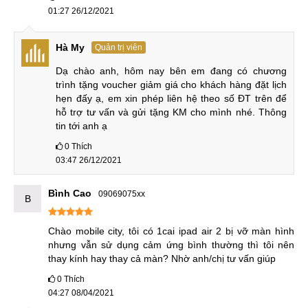
hợp mà phải thay thế hay chỉ sửa chữa. Khi được sự đồng ý
01:27 26/12/2021
của khách hàng, kỹ thuật sẽ tiến hành thay mặt kính thay
mặt kính iPad Air 1.
Hà My
Quản trị viên
Dạ chào anh, hôm nay bên em đang có chương 
Báo giá dịch vụ cho khách hàng
trình tặng voucher giảm giá cho khách hàng đặt lịch 
hẹn đấy ạ, em xin phép liên hệ theo số ĐT trên để 
B3: Ép kính
hỗ trợ tư vấn và gửi tặng KM cho mình nhé. Thông 
tin tới anh ạ
Tháo mặt kính ra khỏi phần khung viền bằng các thiết bị
0
Thích
chuyên dùng. Vệ sinh lớp keo cũ, thay thế mặt kính mới.
03:47 26/12/2021
Sau đó kỹ thuật viên gặp lớp keo mới và đợi keo không
trong khoảng 20 phút.
Bình Cao
09069075xx
B
Chào mobile city, tôi có 1cai ipad air 2 bị vỡ màn hình 
Ép kính cho iPad Air
nhưng vẫn sử dụng cảm ứng bình thường thì tôi nên 
thay kính hay thay cả màn? Nhờ anh/chị tư vấn giúp
B4: Lắp ráp & kiểm tra
0
Thích
04:27 08/04/2021
Kỹ thuật viên tiến hành lắp ráp lại các linh kiện đã tháo