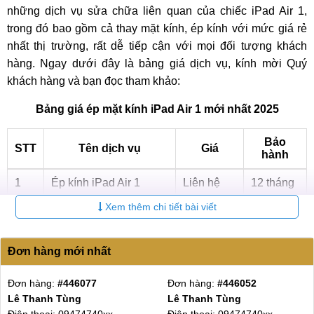
những dịch vụ sửa chữa liên quan của chiếc iPad Air 1,
trong đó bao gồm cả thay mặt kính, ép kính với mức giá rẻ
nhất thị trường, rất dễ tiếp cận với mọi đối tượng khách
hàng. Ngay dưới đây là bảng giá dịch vụ, kính mời Quý
khách hàng và bạn đọc tham khảo:
Bảng giá ép mặt kính iPad Air 1 mới nhất 2025
Bảo
STT
Tên dịch vụ
Giá
hành
1
Ép kính iPad Air 1
Liên hệ
12 tháng
Xem thêm chi tiết bài viết
Thay màn hình iPad Air
1.400.000
2
6 tháng
1
₫
Đơn hàng mới nhất
Thay mặt kính, ép kính cho iPad Air 1 giá bao nhiêu tiền?
Đơn hàng:
#442855
Đơn hàng:
#434721
Tuy nhiên, nếu quá trình ép kính không được thực hiện
minh bùi
Anh Thiện