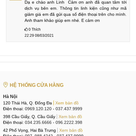
Dạ e chào anh Linh  Cảm ơn anh đã quan tâm tới 
dịch vụ bên em. Thông tin linh kiện cũng như mã 
Thay màn hình iPad Air
6-12
1
Liên hệ
1
tháng
giảm giá em đã gửi qua số điện thoại trên cho mình. 
Anh tham khảo giúp em nhé. E cảm ơn
6-12
2
Ép kính iPad Air 1
Liên hệ
0
Thích
tháng
22:29 08/03/2021
6-12
3
Thay Pin iPad Air 1
Liên hệ
tháng
500.000
6-12
4
Sửa nguồn iPad Air 1
₫
tháng
300.000
6-12
5
Thay Camera iPad Air 1
₫
tháng
HỆ THỐNG CỬA HÀNG
Hà Nội
500.000
6-12
6
Thay vỏ iPad Air 1
₫
tháng
120 Thái Hà, Q. Đống Đa
Xem bản đồ
Điện thoại:
0969.120.120
-
037.437.9999
Địa chỉ thay mặt kính iPad Air 1 tại
398 Cầu Giấy, Q. Cầu Giấy
Xem bản đồ
Điện thoại:
034.235.6666
-
096.2222.398
MobileCity
42 Phố Vọng, Hai Bà Trưng
Xem bản đồ
MobileCity là một trong những cửa hàng chuyên sửa chữa,