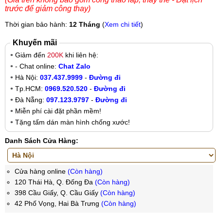
trước để giảm công thay)
Thời gian bảo hành:
12 Tháng
(
Xem chi tiết
)
Khuyến mãi
Giảm đến
200K
khi liên hệ:
- Chat online:
Chat Zalo
Hà Nội:
037.437.9999
-
Đường đi
Tp.HCM:
0969.520.520
-
Đường đi
Đà Nẵng:
097.123.9797
-
Đường đi
Miễn phí cài đặt phần mềm!
Tặng tấm dán màn hình chống xước!
Danh Sách Cửa Hàng:
Cửa hàng online
(Còn hàng)
120 Thái Hà, Q. Đống Đa
(Còn hàng)
398 Cầu Giấy, Q. Cầu Giấy
(Còn hàng)
42 Phố Vọng, Hai Bà Trưng
(Còn hàng)