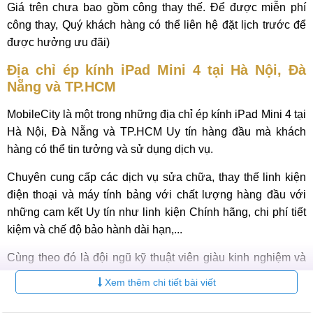
Giá trên chưa bao gồm công thay thế. Để được miễn phí
công thay, Quý khách hàng có thể liên hệ đặt lịch trước để
được hưởng ưu đãi)
Địa chỉ ép kính iPad Mini 4 tại Hà Nội, Đà
Nẵng và TP.HCM
MobileCity là một trong những địa chỉ ép kính iPad Mini 4 tại
Hà Nội, Đà Nẵng và TP.HCM Uy tín hàng đầu mà khách
hàng có thể tin tưởng và sử dụng dịch vụ.
Chuyên cung cấp các dịch vụ sửa chữa, thay thế linh kiện
điện thoại và máy tính bảng với chất lượng hàng đầu với
những cam kết Uy tín như linh kiện Chính hãng, chi phí tiết
kiệm và chế độ bảo hành dài hạn,...
Cùng theo đó là đội ngũ kỹ thuật viên giàu kinh nghiệm và
trang thiết bị hiện đại, MobileCity cam kết mang đến cho
Xem thêm chi tiết bài viết
khách hàng dịch vụ ép kính iPad Mini 4 nhanh chóng, chính
xác và an toàn, giúp chiếc iPad Mini 4 của bạn phục hồi