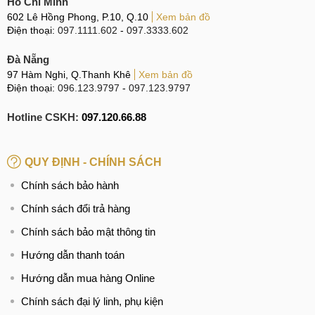
Hồ Chí Minh
nguồn gốc.
602 Lê Hồng Phong, P.10, Q.10
Xem bản đồ
Điện thoại:
097.1111.602
-
097.3333.602
Nói không với linh kiện kém chất lượng
: MobileCity
Care luôn ưu tiên chất lượng, tuyệt đối không dùng linh
Đà Nẵng
kiện kém, tránh ảnh hưởng đến thiết bị cũng như trải
97 Hàm Nghi, Q.Thanh Khê
Xem bản đồ
Điện thoại:
096.123.9797
-
097.123.9797
nghiệm người dùng.
Giá rẻ nhất thị trường
: Không chỉ đảm bảo chất
Hotline CSKH:
097.120.66.88
lượng, MobileCity Care còn cam kết mang đến mức giá
cạnh tranh, hợp lý nhất trên thị trường.
QUY ĐỊNH - CHÍNH SÁCH
Giá rẻ, cạnh tranh nhất thị trường
Chính sách bảo hành
Chính sách đổi trả hàng
Giá rẻ nhất thị trường
Chính sách bảo mật thông tin
MobileCity Care luôn ưu tiên quyền lợi của khách hàng,
Hướng dẫn thanh toán
thấu hiểu nhu cầu và mong muốn của khách hàng. Chính vì
Hướng dẫn mua hàng Online
vậy, trung tâm không ngừng tối ưu chi phí, cam kết mang
đến những dịch vụ chất lượng cao với mức giá tốt nhất.
Chính sách đại lý linh, phụ kiện