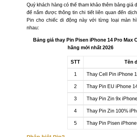
Pisen iPhone 14 Pro Max Chính hãng Giá 1.43
cam kết cạnh tranh và rẻ nhất thị trường.
Bên cạnh giá rẻ, dịch vụ thay Pin tại MobileCity 
được người dùng biết đến nhờ
linh kiện Chính
chế độ
bảo hành 12 tháng
.
Quý khách hàng có thể tham khảo thêm bảng giá 
để nắm được thông tin chi tiết liên quan đến dịch
Pin cho chiếc di động này với từng loại màn h
nhau:
Bảng giá thay Pin Pisen iPhone 14 Pro Max 
hãng mới nhất 2026
STT
Tên d
1
Thay Cell Pin iPhone 
2
Thay Pin EU iPhone 1