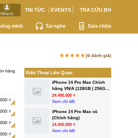
TIN TỨC
EVENTS
TRA CỨU BH
Đăng ký
hông minh
Tai nghe
Sửa chữa
(
0
đánh giá)
òn hàng
Điện Thoại Liên Quan
iPhone 14 Pro Max Chính
hãng VN/A (128GB | 256GB |
512GB)
24.490.000 ₫
000 ₫
Xem chi tiết
000 ₫
iPhone 14 Pro Max cũ
(Chính hãng)
000 ₫
14.450.000 ₫
Xem chi tiết
.000 ₫