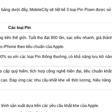
e 14 Pro Max
900.000 ₫
6 tháng
hone 14 Pro Max
1.600.000 ₫
6 tháng
 14 Pro Max Chính hãng
1.430.000 ₫
12 tháng
ng bảng dưới đây, MobileCity sẽ liệt kê 3 loại Pin Pisen được s
Các loại Pin
 trên thế giới. Tuổi thọ đạt 800 lần, sạc siêu nhanh, giá thàn
ho iPhone theo tiêu chuẩn của Apple.
% so với các loại Pin thông thường, có khả năng lưu trữ nă
 cấp quý hiếm, tích hợp công nghệ hiện đại, tiêu chuẩn khắt