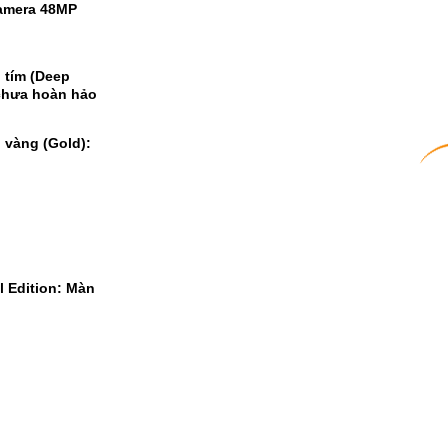
Camera 48MP
 tím (Deep
 chưa hoàn hảo
 vàng (Gold):
l Edition: Màn