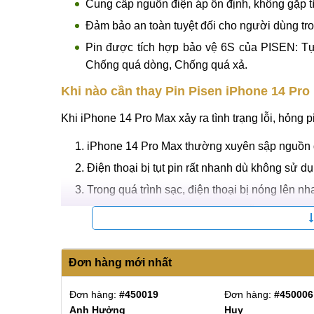
phức tạp trong sản xuất cao hơn.
Pin siêu dung lượng tối ưu lên đến 36%, độ bền
game, video cường độ cao,...
Ưu điểm nổi bật khi thay Pin Pisen
Sử dụng lõi Polymer chất lượng cao cùng quy 
Cung cấp nguồn điện áp ổn định, không gặp tì
Đảm bảo an toàn tuyệt đối cho người dùng tro
Pin được tích hợp bảo vệ 6S của PISEN: Tự
Chống quá dòng, Chống quá xả.
Khi nào cần thay Pin Pisen iPhone 14 Pro
Khi iPhone 14 Pro Max xảy ra tình trạng lỗi, hỏng
iPhone 14 Pro Max thường xuyên sập nguồn đ
Điện thoại bị tụt pin rất nhanh dù không sử dụ
Trong quá trình sạc, điện thoại bị nóng lên n