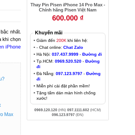
Thay Pin Pisen iPhone 14 Pro Max -
Chính hãng Pisen Việt Nam
600.000 ₫
bậc nhất.
Khuyến mãi
a khi chọn
Giảm đến
200K
khi liên hệ:
sen iPhone
- Chat online:
Chat Zalo
Hà Nội:
037.437.9999
-
Đường đi
Tp.HCM:
0969.520.520
-
Đường
đi
Đà Nẵng:
097.123.9797
-
Đường
u?
đi
Miễn phí cài đặt phần mềm!