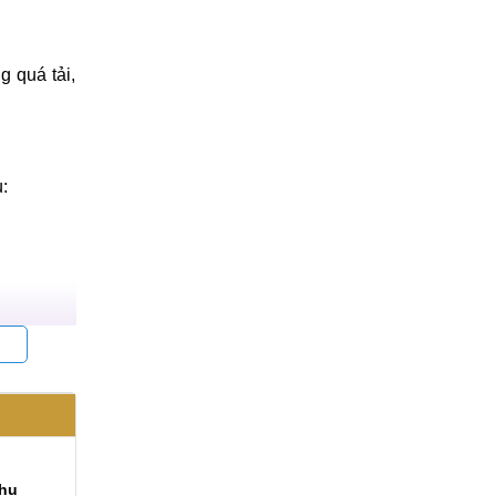
khi chơi
 quá tải,
: