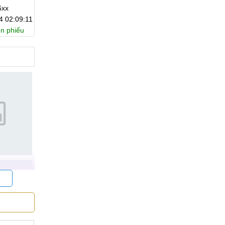
Đơn hàng:
#449098
Đơn hàng:
#448880
maimem anh
Hoàng Ngọc
Điện thoại: 09820996xx
Điện thoại: 05623479xx
07:40
Ngày đặt: 2026-04-07 21:36:28
Ngày đặt: 2026-03-04 11:4
iếu
Trạng thái:
Chờ duyệt
Trạng thái:
Chờ duyệt
in.