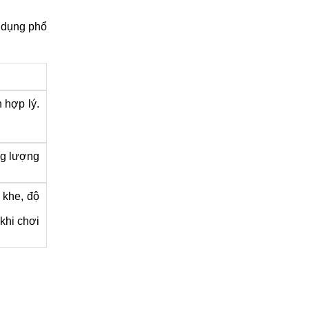
ử dụng phổ
h hợp lý.
ng lượng
 khe, độ