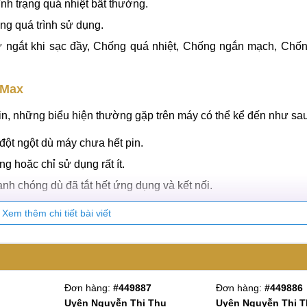
 cao. Đáp ứng các nhu cầu khắt khe về thời lượng, hiệu năng 
trình sản xuất dựa trên các yêu cầu khắt khe của Apple.
nh trạng quá nhiệt bất thường.
ng quá trình sử dụng.
 ngắt khi sạc đầy, Chống quá nhiệt, Chống ngắn mạch, Chống
 Max
 pin, những biểu hiện thường gặp trên máy có thể kể đến như sau
ột ngột dù máy chưa hết pin.
ng hoặc chỉ sử dụng rất ít.
hanh chóng dù đã tắt hết ứng dụng và kết nối.