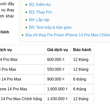
0.000 ₫
,
Ưu điểm nổi bật khi thay Pin Pisen
Khi nào cần thay Pin Pisen iPhone 14 Pro Ma
Care còn
Nguyên nhân cần thay Pin Pisen iPhone 14 P
 hãng
và
Quy trình thay Pin Pisen cho iPhone 14 Pro Max
B1: Tiếp nhận
dưới đây
B2: Kiểm tra
 vụ thay
B3: Thay Pin
ình khác
B4: Lắp ráp
B5: Test máy & bàn giao
Chính
Địa chỉ thay Pin Pisen iPhone 14 Pro Max Chín
ịch vụ
Giá dịch vụ
Bảo hành
14 Pro Max
600.000 ₫
12 tháng
4 Pro Max
550.000 ₫
12 tháng