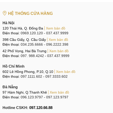
dùng.
Linh kiện Zin 100%
HỆ THỐNG CỬA HÀNG
Hà Nội
Linh kiện Zin 100%
120 Thái Hà, Q. Đống Đa
Xem bản đồ
Điện thoại:
0969.120.120
-
037.437.9999
Về chất lượng màn hình dùng trong thay thế, MobileCity
398 Cầu Giấy, Q. Cầu Giấy
Xem bản đồ
Care chỉ lựa chọn hợp tác với những đơn vị cung ứng Uy
Điện thoại:
034.235.6666
-
096.2222.398
tín, lựa chọn linh kiện chất lượng cao đáp ứng đủ những
42 Phố Vọng, Hai Bà Trưng
Xem bản đồ
tiêu chí:
Điện thoại:
097. 988.4242
-
037.437.9999
Linh kiện Zin 100%
: Màn hình dùng trong thay thế là
Hồ Chí Minh
linh kiện mới hoàn toàn.
602 Lê Hồng Phong, P.10, Q.10
Xem bản đồ
Điện thoại:
097.1111.602
-
097.3333.602
Linh kiện Chính hãng, chất lượng cao
: Linh kiện
dùng trong thay thế là hàng Chính hãng, chất lượng cao,
Đà Nẵng
không dùng linh kiện kém chất lượng.
97 Hàm Nghi, Q.Thanh Khê
Xem bản đồ
Điện thoại:
096.123.9797
-
097.123.9797
Nguồn gốc rõ ràng
: Nguồn gốc linh kiện rõ ràng, đầy
đủ giấy tờ chứng thực nguồn gốc.
Hotline CSKH:
097.120.66.88