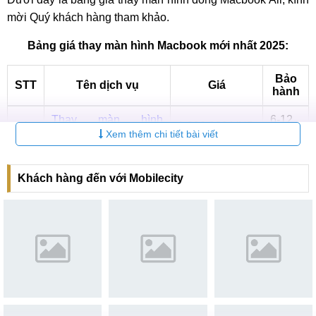
mời Quý khách hàng tham khảo.
Bảng giá thay màn hình Macbook mới nhất 2025:
Bảo
STT
Tên dịch vụ
Giá
hành
Thay màn hình
6-12
1
1.800.000 VNĐ
Macbook Air 2013
tháng
Xem thêm chi tiết bài viết
Thay màn hình
6-12
2
1.800.000 VNĐ
Macbook Air 2014
tháng
Khách hàng đến với Mobilecity
Thay màn hình
6-12
3
1.850.000 VNĐ
Macbook Air 2015
tháng
Thay màn hình
6-12
4
1.850.000 VNĐ
Macbook Air 2016
tháng
Thay màn hình
6-12
5
1.850.000 VNĐ
Macbook Air 2017
tháng