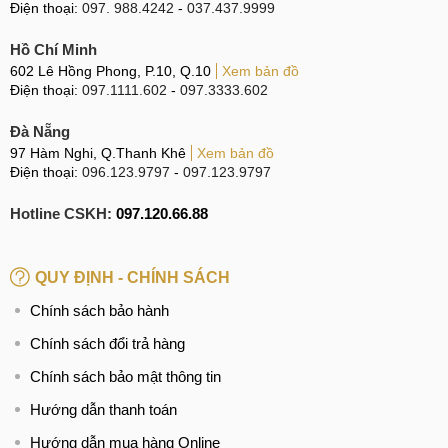
bảo hành trực thuộc hãng. Cho nên cụm màn hình Apple
Điện thoại:
097. 988.4242
-
037.437.9999
New về chất lượng tương đương với màn zin trên máy.
Hồ Chí Minh
Ưu điểm: Thời gian thay thế nhanh chóng, hình thức đẹp,
602 Lê Hồng Phong, P.10, Q.10
Xem bản đồ
Điện thoại:
097.1111.602
-
097.3333.602
chất lượng hiển thị sắc nét.
Đà Nẵng
Nhược điểm: Giá cao nên khó tiếp cận, với những dòng
97 Hàm Nghi, Q.Thanh Khê
Xem bản đồ
Macbook đã ra mắt khá lâu như Macbook Air 2016 thì nguồn
Điện thoại:
096.123.9797
-
097.123.9797
linh kiện này khá khó tìm, không có sẵn để thay thế.
Hotline CSKH:
097.120.66.88
Cụm màn hình Apple Like New
Đây là cụm màn hình chính hãng của Apple nhưng đã qua
QUY ĐỊNH - CHÍNH SÁCH
quá trình sử dụng. Dù đã qua sử dụng nhưng độ bền và
Chính sách bảo hành
chất lượng hiển thị không hề kém cạnh. Về hình thức, loại
màn hình này cũng sở hữu hình thức đẹp, không bị va đập
Chính sách đổi trả hàng
hay cấn móp gì cả.
Chính sách bảo mật thông tin
Nếu lựa chọn thay mới loại màn hình này, người dùng nên
Hướng dẫn thanh toán
thận trọng và tỉnh táo để tìm cho mình những trung tâm thay
Hướng dẫn mua hàng Online