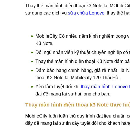
Trên bề mặt màn hình K3 Note nên khi gặp vấn đề
lo lắng mà hãy thay thế màn hình điện thoại K3 N
mịn màng như phiên bản gốc.
Lí do nên thay màn hình Lenovo k3 Note tạ
Thay thế màn hình điện thoại k3 Note tại MObileCit
sử dụng các dịch vụ
sửa chữa Lenovo
, thay thế h
MobileCity Có nhiều năm kinh nghiệm trong v
K3 Note.
Đội ngũ nhân viên kỹ thuật chuyên nghiệp có t
Thay thế màn hình điện thoại K3 Note đảm b
Đảm bảo hàng chính hãng, giá rẻ nhất Hà Nộ
thoại K3 Note tại Mobilecity 120 Thái Hà.