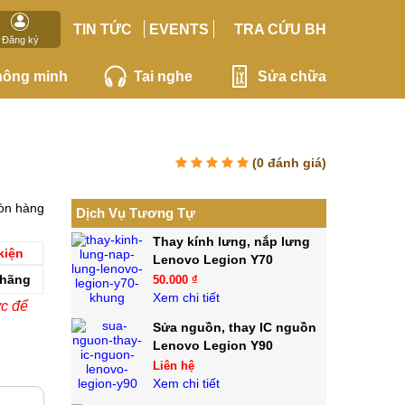
TIN TỨC
EVENTS
TRA CỨU BH
Đăng ký
hông minh
Tai nghe
Sửa chữa
(
0
đánh giá)
òn hàng
Dịch Vụ Tương Tự
Thay kính lưng, nắp lưng
kiện
Lenovo Legion Y70
 hãng
50.000 ₫
Xem chi tiết
ớc để
Sửa nguồn, thay IC nguồn
Lenovo Legion Y90
Liên hệ
Xem chi tiết