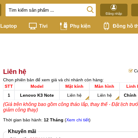
Đăng nhập
Laptop
Tivi
Phụ kiện
Đồng hồ t
Liên hệ
C
Chọn phiên bản để xem giá và chi nhánh còn hàng:
STT
Model
Mặt kính
Màn hình
Linh 
1
Lenovo K3 Note
Liên hệ
Liên hệ
Chính
(Giá trên không bao gồm công tháo lắp, thay thế - Đặt lịch trư
giảm công thay)
Thời gian bảo hành:
12 Tháng
(
Xem chi tiết
)
Khuyến mãi