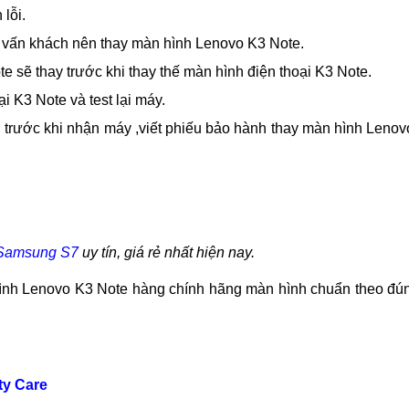
K3 Note
tại MobileCity vì cửa hàng chúng tôi sử dụng trang thi
n theo đúng qui trình chặt chẽ, nghiêm ngặt.
 cao để thay thế màn hình điện thoại Lenovo chặt chẽ theo các
g.
lỗi.
tư vấn khách nên thay màn hình Lenovo K3 Note.
 sẽ thay trước khi thay thế màn hình điện thoại K3 Note.
i K3 Note và test lại máy.
i trước khi nhận máy ,viết phiếu bảo hành thay màn hình Leno
 Samsung S7
uy tín, giá rẻ nhất hiện nay.