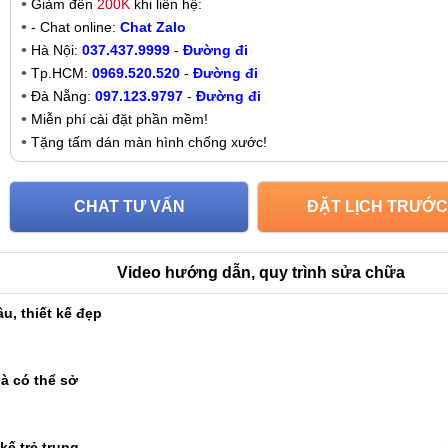
Giảm đến
200K
khi liên hệ:
- Chat online:
Chat Zalo
Hà Nội:
037.437.9999
-
Đường đi
Tp.HCM:
0969.520.520
-
Đường đi
Đà Nẵng:
097.123.9797
-
Đường đi
Miễn phí cài đặt phần mềm!
Tặng tấm dán màn hình chống xước!
CHAT TƯ VẤN
ĐẶT LỊCH TRƯỚC
Video hướng dẫn, quy trình sửa chữa
u, thiết kế đẹp