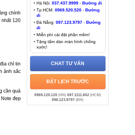
Thay màn hình Lenovo K3 Note
Liên hệ
Khuyến mãi
trường với
Giảm đến
200K
khi liên hệ:
 yêu công
- Chat online:
Chat Zalo
Hà Nội:
037.437.9999
-
Đường đi
Tp.HCM:
0969.520.520
-
Đường
àng chính
đi
y nhất 120
Đà Nẵng:
097.123.9797
-
Đường
đi
Miễn phí cài đặt phần mềm!
Tặng tấm dán màn hình chống
xước!
CHAT TƯ VẤN
ịa chỉ tin
nh ảnh sắc
ĐẶT LỊCH TRƯỚC