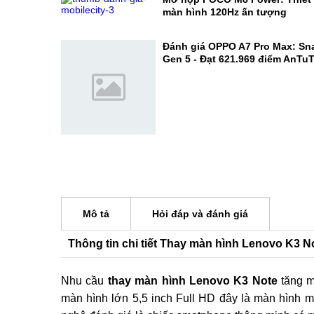
Quá dữ! OnePlus 16 được cho l
hữu viên pin lên tới 9.000mAh
Mở hộp POCO M8 Power: Thiết k
màn hình 120Hz ấn tượng
Đánh giá OPPO A7 Pro Max: Sn
Gen 5 - Đạt 621.969 điểm AnTu