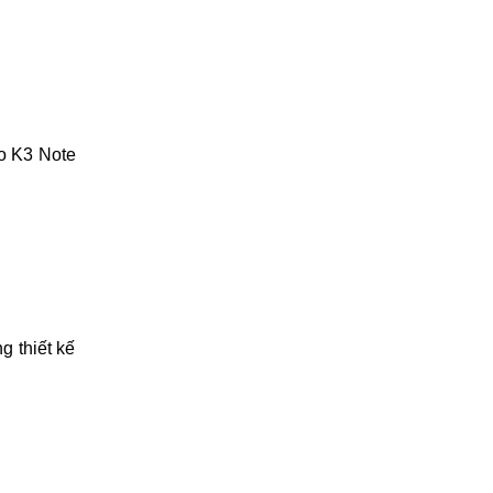
ết bị hiện
 bước dưới
vo K3 Note