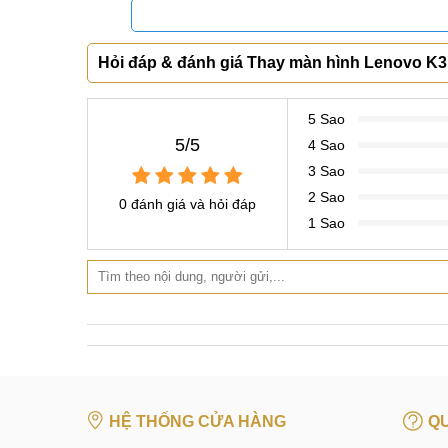
CN 4:
123 Trần Quang Khải, Quận 1
Hotline:
0969.520.520
CN 5:
602 Lê Hồng Phong, Quận 10
Hotline:
097.3333.602
Tại Đà Nẵng
CN 6:
97 Hàm Nghi, Q.Thanh Khê
Hỏi đáp & đánh giá Thay màn hình Lenovo K3
Hotline:
097.123.9797
Từ khóa tìm kiếm liên quan:
5 Sao
5/5
4 Sao
thay màn hình Lenovo k3 Note ở hn
3 Sao
thay thế màn hình lenovo giá rẻ
2 Sao
0 đánh giá và hỏi đáp
1 Sao