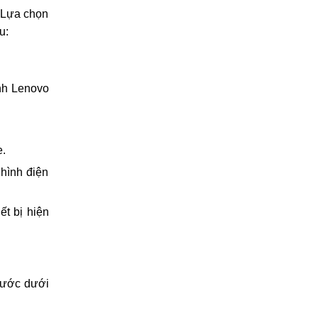
ng cần quá
0969.120.120
(HN)
097.1111.602
(HCM)
3 Note đẹp
096.123.9797
(ĐN)
. Lựa chọn
u:
ình Lenovo
e.
hình điện