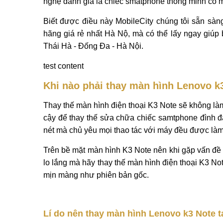
Mô tả
Hỏi đáp và đánh giá
Thông tin chi tiết Thay màn hình Lenovo K3 N
Nhu cầu
thay màn hình Lenovo K3 Note
tăng m
màn hình lớn 5,5 inch Full HD đây là màn hình 
nghệ đánh giá là chiếc smatphone thông minh có m
Biết được điều này MobileCity chúng tôi sẵn sà
hãng giá rẻ nhất Hà Nộ, mà có thể lấy ngay giúp 
Thái Hà - Đống Đa - Hà Nội.
test content
Khi nào phải thay màn hình Lenovo k
Thay thế màn hình điện thoại K3 Note sẽ không làm
cậy để thay thế sửa chữa chiếc samtphone đình đ
nét mà chủ yêu mọi thao tác với máy đều được làm