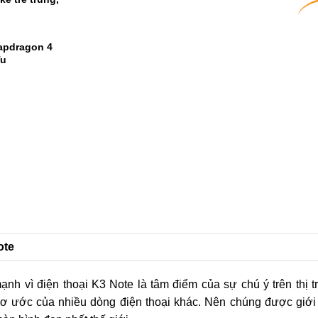
à có thể sở
ế trẻ trung,
1
2
apdragon 4
Tu