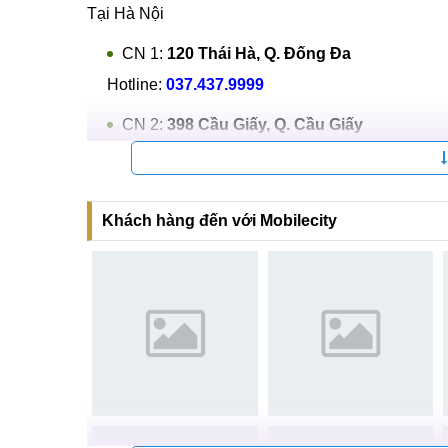
MobileCity cam kết chất lượng sau khi thay màn 
gốc bảo hành 12 tháng.
Hệ thống sửa chữa điện thoại di động
MobileCi
Tại Hà Nội
CN 1:
120 Thái Hà, Q. Đống Đa
Hotline:
037.437.9999
CN 2:
398 Cầu Giấy, Q. Cầu Giấy
Hotline:
096.2222.398
CN 3:
42 Phố Vọng, Hai Bà Trưng
Khách hàng đến với Mobilecity
Hotline:
0338.424242
Tại TP Hồ Chí Minh