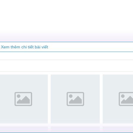
hình Lenovo K3 Note hàng chính hãng màn hình chuẩn theo đún
ty Care
Xem thêm chi tiết bài viết