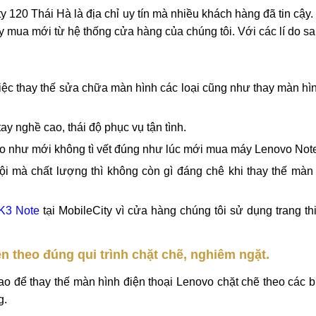
 về màn hình như vỡ nứt màn hình hoặc liệt các phím bạn khô
ote chỉ từ 30 đến 45 phút bạn đã được thay màn hình Lenovo K
i MobileCity.
y 120 Thái Hà là địa chỉ uy tín mà nhiều khách hàng đã tin cậy
ay mua mới từ hệ thống cửa hàng của chúng tôi. Với các lí do sa
iệc thay thế sửa chữa màn hình các loại cũng như thay màn h
ay nghề cao, thái độ phục vụ tận tình.
ảo như mới không tì vết đúng như lúc mới mua máy Lenovo Not
i mà chất lượng thì không còn gì đáng chê khi thay thế màn 