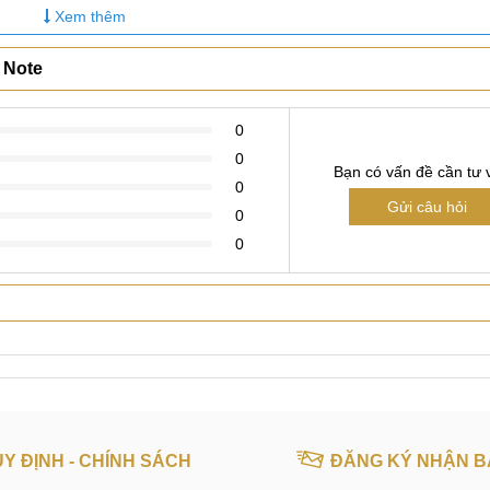
Xem thêm
 Note
0
0
Bạn có vấn đề cần tư 
0
Gửi câu hỏi
0
0