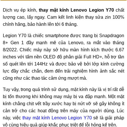
Dịch vụ ép kính,
thay mặt kính Lenovo Legion Y70
chất
lượng cao, lấy ngay. Cam kết linh kiện thay sửa zin 100%
chính hãng, bảo hành lên tới 6 tháng.
Legion Y70 là chiếc smartphone được trang bị Snapdragon
8+ Gen 1 đầy mạnh mẽ của Lenovo, ra mắt vào tháng
8/2022. Chiếc máy này sở hữu màn hình kích thước 6.67
inches với tấm nền OLED độ phân giải Full HD+, hỗ trợ tần
số quét lên tới 144Hz và được bảo vệ bởi lớp kính cường
lực đầy chắc chắn, đem đến trải nghiệm hình ảnh sắc nét
cũng như các thao tác cảm ứng mượt mà.
Tuy vậy, trong quá trình sử dụng, mặt kính này là vị trí rất dễ
bị tổn thương khi không may máy bị va đập mạnh. Một mặt
kính chằng chịt vết trầy xước hay bị nứt vỡ sẽ gây không ít
cản trở cho các hoạt động trên máy của người dùng. Lúc
này, việc
thay mặt kính Lenovo Legion Y70
sẽ là giải pháp
vô cùng hiệu quả giúp khắc phục triệt để lỗi hỏng kể trên.