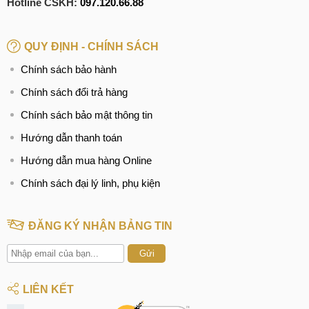
Dịch vụ thay mặt kính Lenovo Legion Y70
Hotline CSKH:
097.120.66.88
Địa chỉ thay mặt kính Lenovo Legion Y70
QUY ĐỊNH - CHÍNH SÁCH
Chính sách bảo hành
Chính sách đổi trả hàng
Chính sách bảo mật thông tin
Hướng dẫn thanh toán
Hướng dẫn mua hàng Online
Chính sách đại lý linh, phụ kiện
ĐĂNG KÝ NHẬN BẢNG TIN
Gửi
LIÊN KẾT