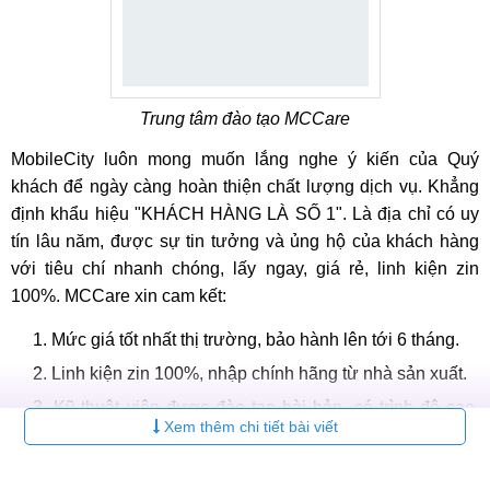
Trung tâm đào tạo MCCare
MobileCity luôn mong muốn lắng nghe ý kiến của Quý
khách để ngày càng hoàn thiện chất lượng dịch vụ. Khẳng
định khẩu hiệu "KHÁCH HÀNG LÀ SỐ 1". Là địa chỉ có uy
tín lâu năm, được sự tin tưởng và ủng hộ của khách hàng
với tiêu chí nhanh chóng, lấy ngay, giá rẻ, linh kiện zin
100%. MCCare xin cam kết:
Mức giá tốt nhất thị trường, bảo hành lên tới 6 tháng.
Linh kiện zin 100%, nhập chính hãng từ nhà sản xuất.
Kỹ thuật viên được đào tạo bài bản, có trình độ cao,
Xem thêm chi tiết bài viết
kinh nghiệm làm việc lâu năm.
Quy trình sửa chữa, thay thế chuyên nghiệp, công khai,