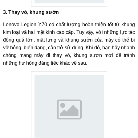
Bước 2:
Tiến hành kiểm tra điện thoại để xác định lỗi sau
đó đưa ra phương án và dịch vụ sửa chữa phù hợp nhất.
3. Thay vỏ, khung sườn
Giới thiệu đầy đủ về dịch vụ sửa chữa để khách hàng nắm
rõ.
Lenovo Legion Y70 có chất lượng hoàn thiện tốt từ khung
kim loại và hai mặt kính cao cấp. Tuy vậy, với những lực tác
Bước 3:
Sau khi nhận được sự đồng ý của khách hàng, kỹ
động quá lớn, mặt lưng và khung sườn của máy có thể bị
thuật viên sẽ bắt đầu tiến hành thay mặt kính cho Lenovo
vỡ hỏng, biến dạng, cản trở sử dụng. Khi đó, bạn hãy nhanh
Legion Y70.
chóng mang máy đi thay vỏ, khung sườn mới để tránh
những hư hỏng đáng tiếc khác về sau.
Bước 4:
Tắt nguồn điện thoại, tháo khay sim, sử dụng khò
nhiệt và dụng cụ hỗ trợ để tác mặt lưng ra khỏi thân máy.
Bước 5:
Tiếp tục tháo các cáp, linh kiện liên quan để thực
hiện thay mặt kính cho điện thoại. Tách mặt kính cũ sau đó
vệ sinh sạch lớp keo thừa sau đó ép mặt kính mới vào màn
hình, sử dụng lồng hấp chân không để loại bỏ bụi bẩn, bọt
khí giữa màn hình và mặt kính.