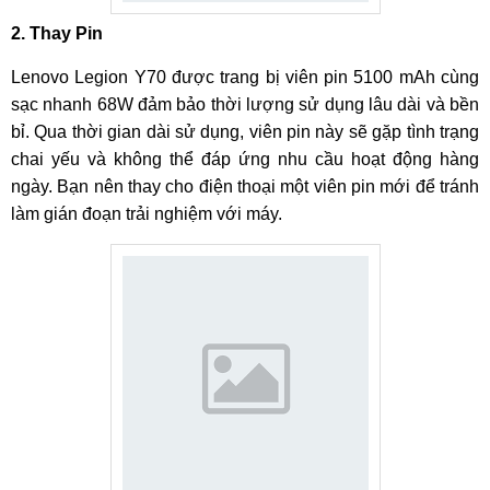
Bề mặt kính của Lenovo Legion Y70 tiếp xúc với nguồn
2. Thay Pin
nhiệt quá lớn.
Mặt kính của Lenovo Legion Y70 hư hỏng do thường
Lenovo Legion Y70 được trang bị viên pin 5100 mAh cùng
xuyên được để trong balo, túi xách cùng những vật
sạc nhanh 68W đảm bảo thời lượng sử dụng lâu dài và bền
cứng, sắc nhọn.
bỉ. Qua thời gian dài sử dụng, viên pin này sẽ gặp tình trạng
chai yếu và không thể đáp ứng nhu cầu hoạt động hàng
Mặt kính Lenovo Legion Y70 không được bảo vệ bởi
ngày. Bạn nên thay cho điện thoại một viên pin mới để tránh
phụ kiện.
làm gián đoạn trải nghiệm với máy.
Quy trình thay mặt kính Lenovo Legion Y70
Nếu không may chiếc Lenovo Legion Y70 gặp tình trạng hư
hỏng mặt kính, Quý khách hãy tìm đến những trung tâm sửa
chữa uy tín để nhận được dịch vụ hỗ trợ tốt nhất. Ngoài ra
Quý khách cũng có thể tham khảo quy trình thay mặt
kính Lenovo Legion Y70 tại MobileCity dưới đây.
Bước 1:
Tiếp nhận máy Lenovo Legion Y70 và lắng nghe
thông tin từ khách hàng.