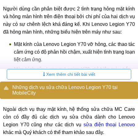
Người dùng cần phân biệt được 2 tình trạng hỏng mặt kính
và hỏng màn hình trên điện thoại bởi chi phí của hai dịch vụ
này có sự chênh lệch khá đáng kể. Khi Lenovo Legion Y70
đã hỏng màn hình, những biểu hiện trên máy như sau:
Mặt kính của Lenovo Legion Y70 vỡ hỏng, các thao tác
cảm ứng có độ phản hồi chậm, xuất hiện tình trạng loạn
liệt cảm ứng.
Màn hình của Lenovo Legion Y70 chỉ hiện màu trắng,
Xem thêm chi tiết bài viết
không thể thao tác.
Màn hình của Lenovo Legion Y70 bị chảy mực, sọc kẻ,
Những dịch vụ sửa chữa Lenovo Legion Y70 tại
MobileCity
xuất hiện các điểm phản quang,...
Màn hình của điện thoại không thể tự động xoay ngang
Ngoài dịch vụ thay mặt kính, hệ thống sửa chữa MC Care
khi xoay máy.
còn có đầy đủ các dịch vụ sửa chữa dành cho Lenovo
Legion Y70 cũng như các dịch vụ
sửa điện thoại Lenovo
khác mà Quý khách có thể tham khảo sau đây.