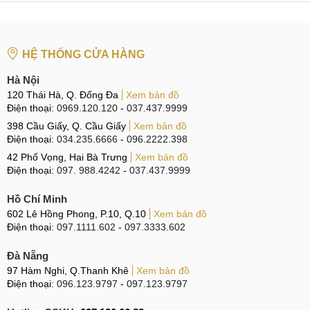
Hotline:
0338.424242
Tại TP Hồ Chí Minh
HỆ THỐNG CỬA HÀNG
CN 4:
123 Trần Quang Khải, Quận 1
Hà Nội
Hotline:
0969.520.520
120 Thái Hà, Q. Đống Đa
Xem bản đồ
Điện thoại:
0969.120.120
-
037.437.9999
CN 5:
602 Lê Hồng Phong, Quận 10
398 Cầu Giấy, Q. Cầu Giấy
Xem bản đồ
Điện thoại:
034.235.6666
-
096.2222.398
Hotline:
097.3333.602
42 Phố Vọng, Hai Bà Trưng
Xem bản đồ
Điện thoại:
097. 988.4242
-
037.437.9999
Tại Đà Nẵng
Hồ Chí Minh
CN 6:
97 Hàm Nghi, Q.Thanh Khê
602 Lê Hồng Phong, P.10, Q.10
Xem bản đồ
Hotline:
097.123.9797
Điện thoại:
097.1111.602
-
097.3333.602
Tìm kiếm liên quan:
Đà Nẵng
97 Hàm Nghi, Q.Thanh Khê
Xem bản đồ
Giá thay mặt kính Lenovo Legion Y70
Điện thoại:
096.123.9797
-
097.123.9797
Thay mặt kính Lenovo Legion Y70