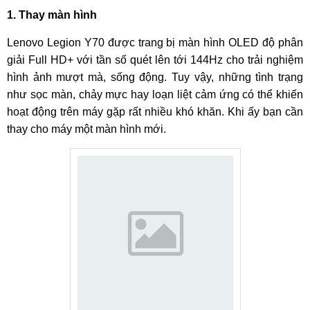
1. Thay màn hình
Lenovo Legion Y70 được trang bị màn hình OLED độ phân
giải Full HD+ với tần số quét lên tới 144Hz cho trải nghiệm
hình ảnh mượt mà, sống động. Tuy vậy, những tình trạng
như sọc màn, chảy mực hay loạn liệt cảm ứng có thể khiến
hoạt động trên máy gặp rất nhiều khó khăn. Khi ấy bạn cần
thay cho máy một màn hình mới.
Thay mặt kính Lenovo Legion Y70
Nguyên nhân gây vỡ mặt kính Lenovo Legion Y70
Có rất nhiều nguyên nhân gây ra tình trạng hỏng mặt kính
trên Lenovo Legion Y70, dưới đây là một số nguyên nhân
phổ biến nhất gây ra tình trạng này:
Mặt kính của Lenovo Legion Y70 bị vỡ hỏng do rơi vỡ
hoặc bị va đập mạnh.
Điện thoại bị vật nặng đè lên khiến mặt kính hư hỏng.