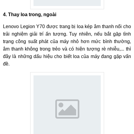
4. Thay loa trong, ngoài
Bước 6:
Khi đã hoàn tất quá trình thay mặt kính, kỹ thuật
viên tiến hành lắp lại hoàn chỉnh điện thoại sau đó test lại
Lenovo Legion Y70 được trang bị loa kép âm thanh nổi cho
toàn bộ các chức năng để đảm bảo máy hoạt động bình
trải nghiệm giải trí ấn tượng. Tuy nhiên, nếu bắt gặp tình
thường.
trạng công suất phát của máy nhỏ hơn mức bình thường,
âm thanh không trong trẻo và có hiện tượng rè nhiễu,... thì
đây là những dấu hiệu cho biết loa của máy đang gặp vấn
đề.
Bước 7:
Hướng dẫn khách hàng tự kiểm tra lại điện thoại
của mình để chắc chắn không xảy ra lỗi phát sinh. Khi khách
hàng đã hài lòng về sản phẩm, nhân viên sẽ in hoá đơn,
giấy bảo hành và bàn giao lại máy cho khách hàng!